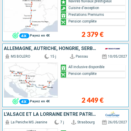
Navires fluviaux prestigieux
Cuisine d'exception
Prestations Premiums
Pension complète
2 379 €
Payez en 4X
ALLEMAGNE, AUTRICHE, HONGRIE, SERBIE, ROUMANIE, SLOVAQUIE, FRANCE
MS BOLERO
15 j
Passau
10/05/2027
All inclusive disponible
Pension complète
2 449 €
Payez en 4X
L'ALSACE ET LA LORRAINE ENTRE PATRIMOINE ET SAVOIR-FAIRE, CROISIÈRE DE CHARME SUR LE CANAL DE LA MARNE AU RHIN (FORMULE PORT-PORT)
La Peniche MS Jeanine
7 j
Strasbourg
26/05/2027