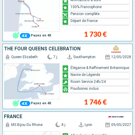
100% Francophone
Pension complète
Départ de France
1 730 €
Payez en 4X
THE FOUR QUEENS CELEBRATION
Queen Elizabeth
7 j
Southampton
12/05/2028
Élégance & Raffinement Britannique
Navire de Légende
Room Service 24h/24
Pourboires inclus
1 746 €
Payez en 4X
FRANCE
MS Bijou Du Rhone
8 j
Lyon
09/05/2027