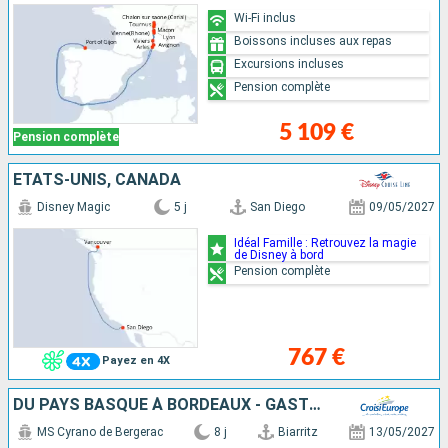
Wi-Fi inclus
Boissons incluses aux repas
Excursions incluses
Pension complète
5 109 €
Pension complète
ÉTATS-UNIS, CANADA
Disney Magic
5 j
San Diego
09/05/2027
Idéal Famille : Retrouvez la magie
de Disney à bord
Pension complète
767 €
Payez en 4X
DU PAYS BASQUE À BORDEAUX - GASTRONOMIE AU PIED DES PYRÉNÉES ET CROISIÈRE DÉCOUVERTE BORDEAUX ET SA RÉGION
MS Cyrano de Bergerac
8 j
Biarritz
13/05/2027