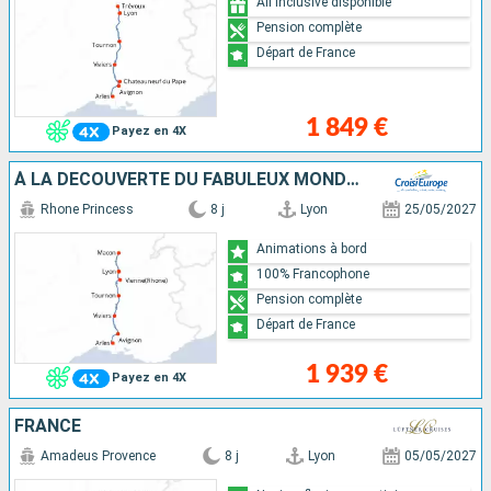
All inclusive disponible
Pension complète
Départ de France
1 849 €
Payez en 4X
À LA DÉCOUVERTE DU FABULEUX MONDE DE LA VIGNE ET DU VIN, TERROIRS D'EXCEPTION DU RHÔNE ET DE LA SAÔNE
Rhone Princess
8 j
Lyon
25/05/2027
Animations à bord
100% Francophone
Pension complète
Départ de France
1 939 €
Payez en 4X
FRANCE
Amadeus Provence
8 j
Lyon
05/05/2027