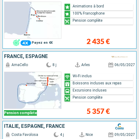
Animations à bord
100% Francophone
Pension complète
2 435 €
Payez en 4X
FRANCE, ESPAGNE
AmaCello
8 j
Arles
06/05/2027
Wi-Fi inclus
Boissons incluses aux repas
Excursions incluses
Pension complète
5 357 €
Pension complète
ITALIE, ESPAGNE, FRANCE
Costa Favolosa
4 j
Nice
09/05/2027