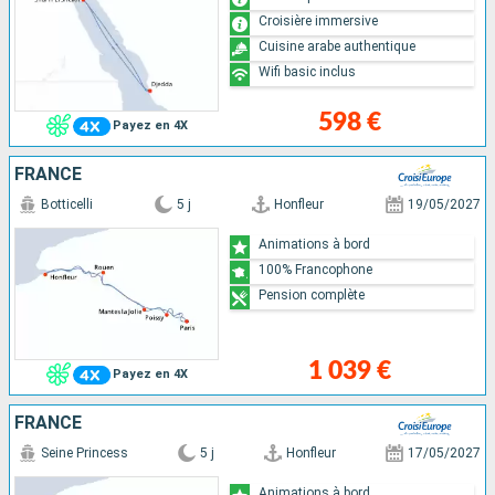
Croisière immersive
Cuisine arabe authentique
Wifi basic inclus
598 €
Payez en 4X
FRANCE
Botticelli
5 j
Honfleur
19/05/2027
Animations à bord
100% Francophone
Pension complète
1 039 €
Payez en 4X
FRANCE
Seine Princess
5 j
Honfleur
17/05/2027
Animations à bord