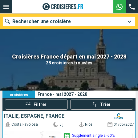
Rechercher une croisière
Nos destinations
Croisières France départ en mai 2027 - 2028
28 croisières trouvées
Mois de départ
Ports
Compagnies
28
Vos critères de recherche :
France - mai 2027 - 2028
croisières
Rechercher
Filtrer
Trier
ITALIE, ESPAGNE, FRANCE
Costa Favolosa
5 j
Nice
01/05/2027
Supplément single à -50%