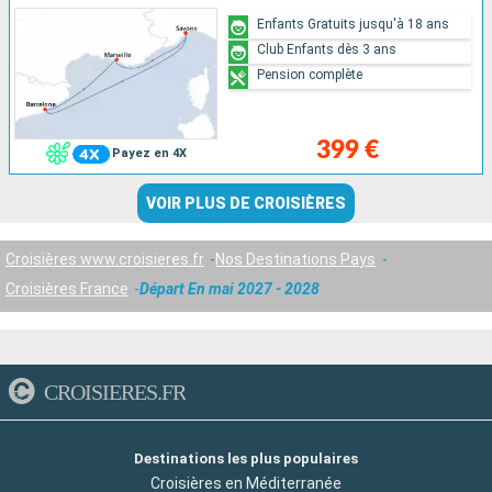
Enfants Gratuits jusqu'à 18 ans
Club Enfants dès 3 ans
Pension complète
399 €
Payez en 4X
VOIR PLUS DE CROISIÈRES
Croisières www.croisieres.fr
Nos Destinations Pays
Croisières France
Départ En mai 2027 - 2028
CROISIERES.FR
Destinations les plus populaires
Croisières en Méditerranée