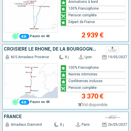
Animations à bord
100% Francophone
Pension complète
Départ de France
2 939 €
Payez en 4X
CROISIÈRE LE RHÔNE, DE LA BOURGOGNE À LA CAMARGUE
M/S Amadeus Provence
8 j
Lyon
19/05/2027
100% Francophone
Navires intimistes
Conférences incluses
Pension complète
3 370 €
Payez en 4X
Vol disponible
FRANCE
Amadeus Diamond
8 j
Paris
26/05/2027