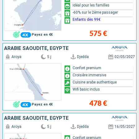
Idéal pour les familles
-60% sur le 2ème passager
Enfants dès 99€
575 €
Payez en 4X
ARABIE SAOUDITE, EGYPTE
Aroya
5 j
Djedda
02/05/2027
Confort premium
Croisière immersive
Cuisine arabe authentique
Wifi basic inclus
478 €
Payez en 4X
ARABIE SAOUDITE, EGYPTE
Aroya
5 j
Djedda
16/05/2027
Confort premium