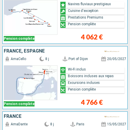
Navires fluviaux prestigieux
Cuisine d'exception
Prestations Premiums
Pension complète
4 062 €
Pension complète
FRANCE, ESPAGNE
AmaCello
8 j
Port of Dijon
20/05/2027
Wi-Fi inclus
Boissons incluses aux repas
Excursions incluses
Pension complète
4 766 €
Pension complète
FRANCE
AmaDante
8 j
Paris
15/05/2027