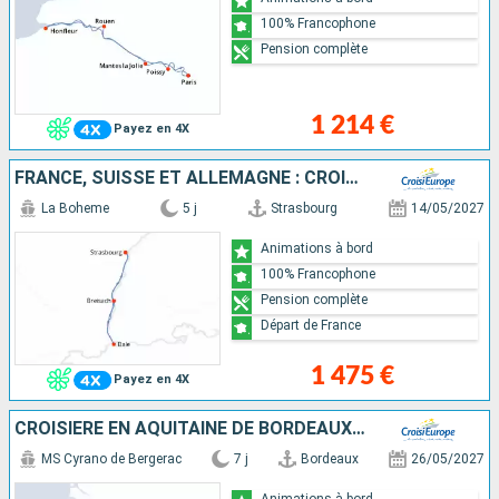
100% Francophone
Pension complète
1 214 €
Payez en 4X
FRANCE, SUISSE ET ALLEMAGNE : CROISIÈRE SUR LE RHIN VERS LA RÉGION DES 3 PAYS ET VOYAGE À BORD DU TRAIN "GLACIER EXPRESS"
La Boheme
5 j
Strasbourg
14/05/2027
Animations à bord
100% Francophone
Pension complète
Départ de France
1 475 €
Payez en 4X
CROISIÈRE EN AQUITAINE DE BORDEAUX À ROYAN, L'ESTUAIRE DE LA GIRONDE, LA GARONNE ET LA DORDOGNE (FORMULE PORT-PORT)
MS Cyrano de Bergerac
7 j
Bordeaux
26/05/2027
Animations à bord