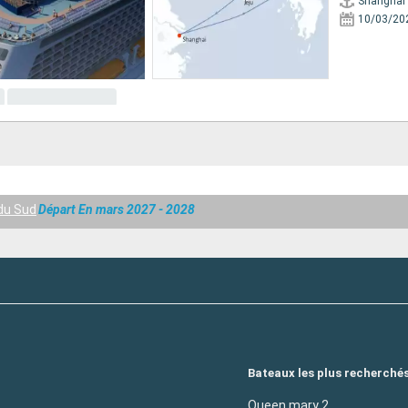
Shanghai
10/03/20
 du Sud
Départ En mars 2027 - 2028
Bateaux les plus recherché
Queen mary 2