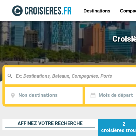
Destinations
Compa
Croisi
Nos destinations
Mois de départ
AFFINEZ VOTRE RECHERCHE
2
croisières
trou