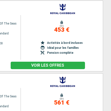
Of The Seas
dès
453 €
andard
Activités à bord incluses
28
Idéal pour les familles
Pension complète
VOIR LES OFFRES
Of The Seas
dès
561 €
andard