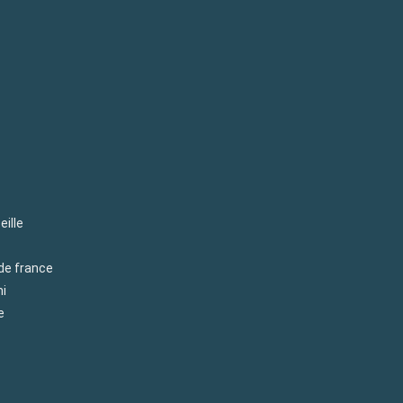
eille
 de france
mi
e