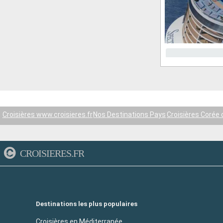
Croisières www.croisieres.fr
Nos Destinations Pays
Croisières Corée
CROISIERES.FR
Destinations les plus populaires
Croisières en Méditerranée