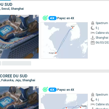
DU SUD
i, Seoul, Shanghai
Payez en 4X
Spectrum 
5 j
Cabine st
Shanghai
06/03/20
 CORÉE DU SUD
i, Fukuoka, Jeju, Shanghai
Payez en 4X
Spectrum 
6 j
Cabine st