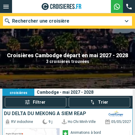
Rechercher une croisière
Nos destinations
Croisières Cambodge départ en mai 2027 - 2028
3 croisières trouvées
Mois de départ
Ports
Compagnies
3
Vos critères de recherche :
Cambodge - mai 2027 - 2028
croisières
Rechercher
Filtrer
Trier
DU DELTA DU MÉKONG À SIEM REAP
RV indochine
9 j
Ho Chi Minh-Ville
05/05/2027
Animations à bord