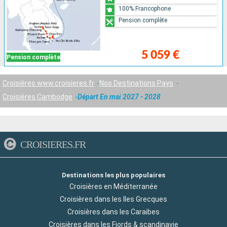
100% Francophone
Pension complète
5 059 €
Pension complète
Croisières www.croisieres.fr
Nos Destinations Pays
Croisières Cambodge
Départ En mai 2027 - 2028
CROISIERES.FR
Destinations les plus populaires
Croisières en Méditerranée
Croisières dans les Iles Grecques
Croisières dans les Caraibes
Croisières dans les Fjords & scandinavie