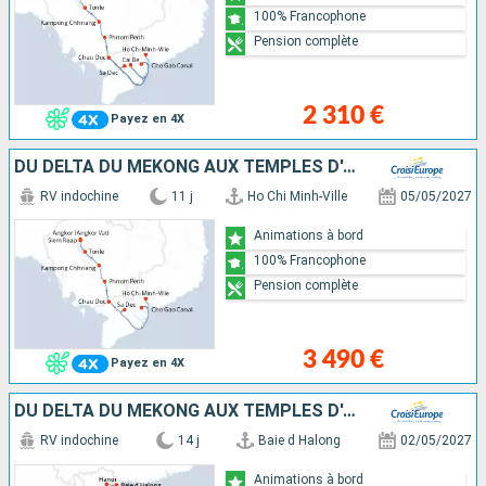
100% Francophone
Pension complète
2 310 €
Payez en 4X
DU DELTA DU MÉKONG AUX TEMPLES D'ANGKOR (FORMULE PORT/PORT)
RV indochine
11 j
Ho Chi Minh-Ville
05/05/2027
Animations à bord
100% Francophone
Pension complète
3 490 €
Payez en 4X
DU DELTA DU MÉKONG AUX TEMPLES D'ANGKOR, HANOÏ ET LA BAIE D'ALONG (FORMULE PORT/PORT)
RV indochine
14 j
Baie d Halong
02/05/2027
Animations à bord