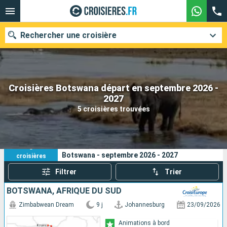
Rechercher une croisière
Croisières Botswana départ en septembre 2026 -
Nos destinations
2027
5 croisières trouvées
Mois de départ
Ports
Compagnies
5
Vos critères de recherche :
Botswana - septembre 2026 - 2027
croisières
Rechercher
Filtrer
Trier
BOTSWANA, AFRIQUE DU SUD
Zimbabwean Dream
9 j
Johannesburg
23/09/2026
Animations à bord