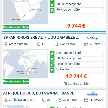
100% Francophone
Pension complète
9 744 €
Pension complète
SAFARI-CROISIÈRE AU FIL DU ZAMBÈZE - AFRIQUE DU SUD, BOTSWANA, NAMIBIE, ZIMBABWE AVEC PRÉ-PROGRAMME "LA PÉNINSULE DU CAP"
African Dream
16 j
Cape Town
02/09/2027
Animations à bord
100% Francophone
Pension complète
Vol inclus
12 244 €
Pension complète
Vol disponible
AFRIQUE DU SUD, BOTSWANA, FRANCE
Zimbabwean Dream
16 j
Cape Town
11/09/2027