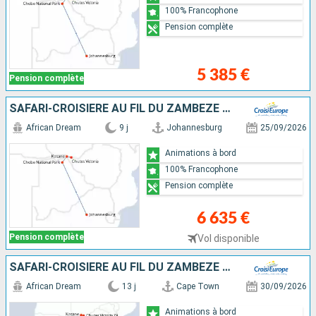
100% Francophone
Pension complète
5 385 €
Pension complète
SAFARI-CROISIÈRE AU FIL DU ZAMBÈZE - AFRIQUE DU SUD, BOTSWANA, NAMIBIE, ZIMBABWE
African Dream
9 j
Johannesburg
25/09/2026
Animations à bord
100% Francophone
Pension complète
6 635 €
Pension complète
Vol disponible
SAFARI-CROISIÈRE AU FIL DU ZAMBÈZE - AFRIQUE DU SUD, BOTSWANA, NAMIBIE, ZIMBABWE AVEC PRÉ-PROGRAMME "LA PÉNINSULE DU CAP"
African Dream
13 j
Cape Town
30/09/2026
Animations à bord