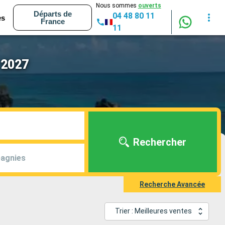
Nous sommes
ouverts
Départs de
04 48 80 11
es
France
11
 2027
Rechercher
agnies
Recherche Avancée
Trier : Meilleures ventes