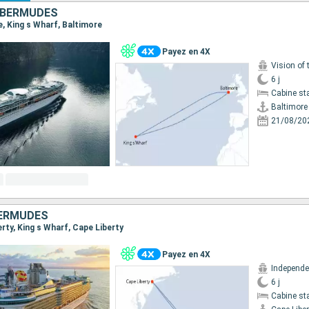
 BERMUDES
re, King s Wharf, Baltimore
Payez en 4X
Vision of 
6 j
Cabine st
Baltimore
21/08/20
BERMUDES
berty, King s Wharf, Cape Liberty
Payez en 4X
6 j
Cabine st