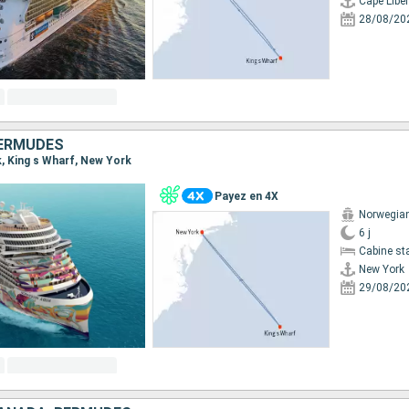
Cape Liber
28/08/20
BERMUDES
k, King s Wharf, New York
Payez en 4X
Norwegia
6 j
Cabine st
New York
29/08/20