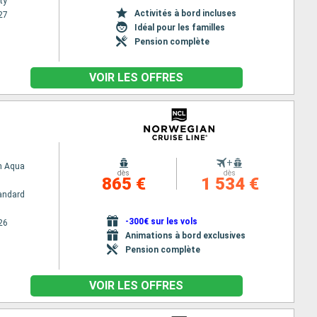
ty
Activités à bord incluses
27
Idéal pour les familles
Pension complète
VOIR LES OFFRES
+
n Aqua
dès
dès
865 €
1 534 €
andard
-300€ sur les vols
26
Animations à bord exclusives
Pension complète
VOIR LES OFFRES