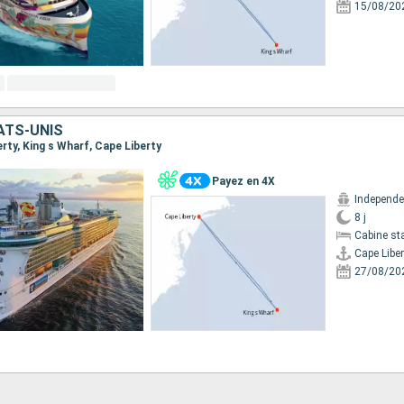
15/08/20
ATS-UNIS
berty, King s Wharf, Cape Liberty
Payez en 4X
8 j
Cabine st
Cape Liber
27/08/20