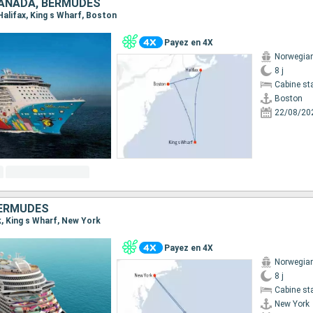
CANADA, BERMUDES
 Halifax, King s Wharf, Boston
Payez en 4X
Norwegia
8 j
Cabine st
Boston
22/08/20
BERMUDES
k, King s Wharf, New York
Payez en 4X
Norwegia
8 j
Cabine st
New York