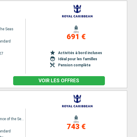
the Seas
dès
691 €
andard
Activités à bord incluses
27
Idéal pour les familles
Pension complète
VOIR LES OFFRES
Independence of the Seas
dès
743 €
andard