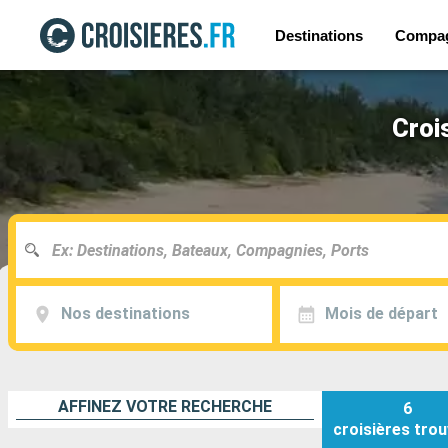
Destinations
Compa
Croi
Nos destinations
Mois de départ
AFFINEZ VOTRE RECHERCHE
6
croisières
trou