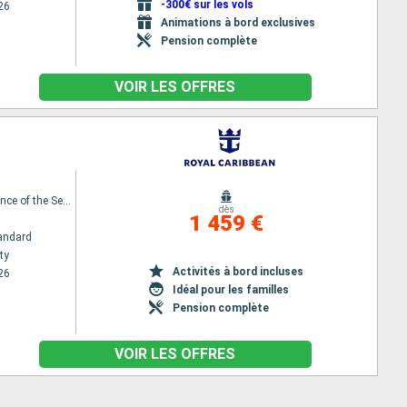
-300€ sur les vols
26
Animations à bord exclusives
Pension complète
VOIR LES OFFRES
Independence of the Seas
dès
1 459 €
andard
ty
Activités à bord incluses
26
Idéal pour les familles
Pension complète
VOIR LES OFFRES