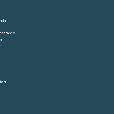
eille
 de france
mi
e
iere