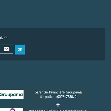
sives
OK