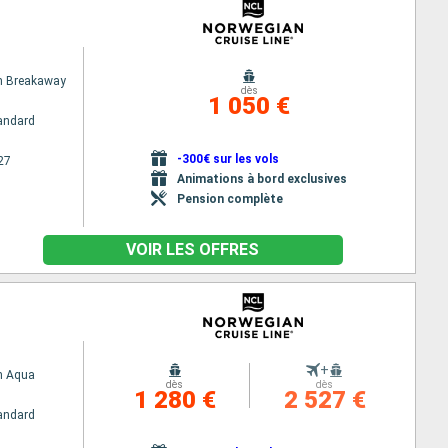
n Breakaway
dès
1 050 €
andard
-300€ sur les vols
27
Animations à bord exclusives
Pension complète
VOIR LES OFFRES
+
n Aqua
dès
dès
1 280 €
2 527 €
andard