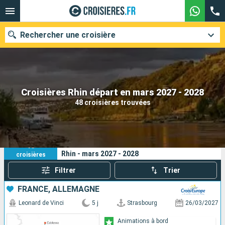
Rechercher une croisière
Nos destinations
Croisières Rhin départ en mars 2027 - 2028
48 croisières trouvées
Mois de départ
Ports
Compagnies
48
Vos critères de recherche :
Rhin - mars 2027 - 2028
croisières
Rechercher
Filtrer
Trier
FRANCE, ALLEMAGNE
Leonard de Vinci
5 j
Strasbourg
26/03/2027
Animations à bord