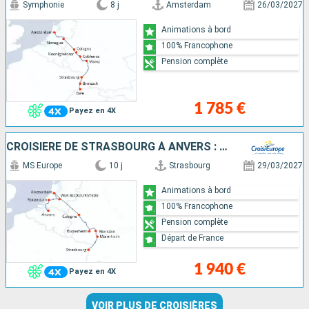
Symphonie
8 j
Amsterdam
26/03/2027
Animations à bord
100% Francophone
Pension complète
1 785 €
Payez en 4X
CROISIÈRE DE STRASBOURG À ANVERS : LE RHIN ROMANTIQUE ET LA HOLLANDE
MS Europe
10 j
Strasbourg
29/03/2027
Animations à bord
100% Francophone
Pension complète
Départ de France
1 940 €
Payez en 4X
VOIR PLUS DE CROISIÈRES