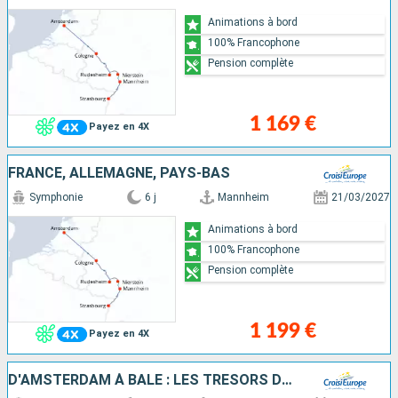
Animations à bord
100% Francophone
Pension complète
1 169 €
Payez en 4X
FRANCE, ALLEMAGNE, PAYS-BAS
Symphonie
6 j
Mannheim
21/03/2027
Animations à bord
100% Francophone
Pension complète
1 199 €
Payez en 4X
D'AMSTERDAM À BÂLE : LES TRÉSORS D'UN FLEUVE MYTHIQUE, LE RHIN