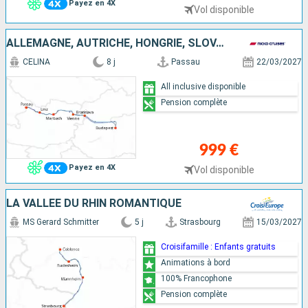
Payez en 4X
Vol disponible
ALLEMAGNE, AUTRICHE, HONGRIE, SLOVAQUIE
CELINA
8 j
Passau
22/03/2027
All inclusive disponible
Pension complète
999 €
Payez en 4X
Vol disponible
LA VALLÉE DU RHIN ROMANTIQUE
MS Gerard Schmitter
5 j
Strasbourg
15/03/2027
Croisifamille : Enfants gratuits
Animations à bord
100% Francophone
Pension complète