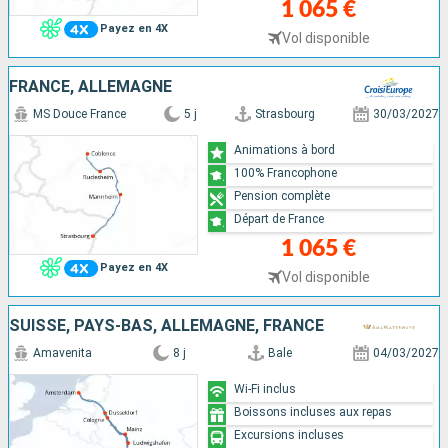
1 065 €
Payez en 4X
Vol disponible
FRANCE, ALLEMAGNE
MS Douce France
5 j
Strasbourg
30/03/2027
Animations à bord
100% Francophone
Pension complète
Départ de France
1 065 €
Payez en 4X
Vol disponible
SUISSE, PAYS-BAS, ALLEMAGNE, FRANCE
Amavenita
8 j
Bale
04/03/2027
Wi-Fi inclus
Boissons incluses aux repas
Excursions incluses