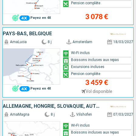
Pension complète
3 078 €
Payez en 4X
PAYS-BAS, BELGIQUE
AmaLucia
8 j
Amsterdam
18/03/2027
Wi-Fi inclus
Boissons incluses aux repas
Excursions incluses
Pension complète
3 459 €
Payez en 4X
Vol disponible
ALLEMAGNE, HONGRIE, SLOVAQUIE, AUTRICHE
AmaMagna
8 j
Vilshofen
07/03/2027
Wi-Fi inclus
Boissons incluses aux repas