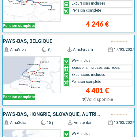
Excursions incluses
Pension complète
4 246 €
Pension complète
PAYS-BAS, BELGIQUE
AmaViola
8 j
Amsterdam
17/03/2027
Wi-Fi inclus
Boissons incluses aux repas
Excursions incluses
Pension complète
4 401 €
Pension complète
Vol disponible
PAYS-BAS, HONGRIE, SLOVAQUIE, AUTRICHE, ALLEMAGNE
AmaSofia
15 j
Amsterdam
13/03/2027
Wi-Fi inclus