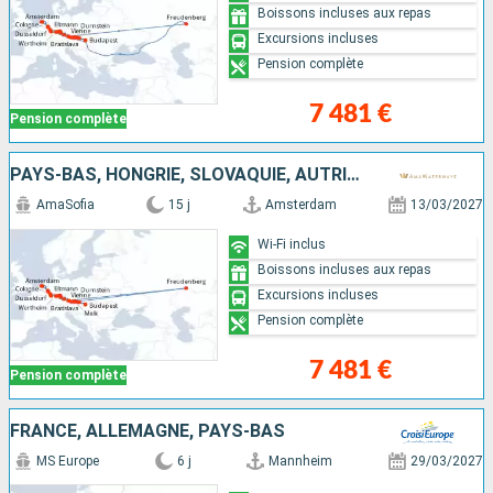
Boissons incluses aux repas
Excursions incluses
Pension complète
7 481 €
Pension complète
PAYS-BAS, HONGRIE, SLOVAQUIE, AUTRICHE, ALLEMAGNE
AmaSofia
15 j
Amsterdam
13/03/2027
Wi-Fi inclus
Boissons incluses aux repas
Excursions incluses
Pension complète
7 481 €
Pension complète
FRANCE, ALLEMAGNE, PAYS-BAS
MS Europe
6 j
Mannheim
29/03/2027