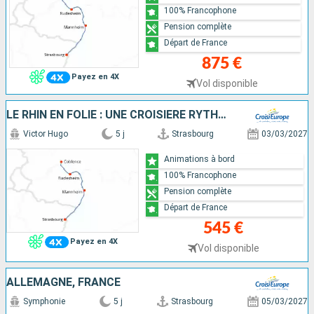
100% Francophone
Pension complète
Départ de France
875 €
Payez en 4X
Vol disponible
LE RHIN EN FOLIE : UNE CROISIÈRE RYTHMÉE : LÉGENDE, SAVEURS ET BONNE HUMEUR
Victor Hugo
5 j
Strasbourg
03/03/2027
Animations à bord
100% Francophone
Pension complète
Départ de France
545 €
Payez en 4X
Vol disponible
ALLEMAGNE, FRANCE
Symphonie
5 j
Strasbourg
05/03/2027