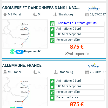
CROISIÈRE ET RANDONNÉES DANS LA VALLÉE DU RHIN - HISTOIRE, TRADITIONS ET AMBIANCE RHÉNANE
MS Monet
5 j
Strasbourg
28/03/2027
Croisifamille : Enfants gratuits
Animations à bord
100% Francophone
Pension complète
875 €
Payez en 4X
Vol disponible
ALLEMAGNE, FRANCE
MS France
5 j
Strasbourg
28/03/2027
Animations à bord
100% Francophone
Pension complète
Départ de France
875 €