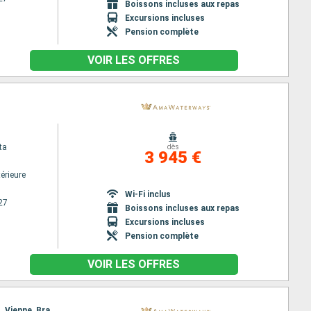
Boissons incluses aux repas
Excursions incluses
Pension complète
VOIR LES OFFRES
ta
dès
3 945 €
érieure
Wi-Fi inclus
27
Boissons incluses aux repas
Excursions incluses
Pension complète
VOIR LES OFFRES
Itinéraire : Vilshofen, Passau, Linz, Valle Wachau, Weissenkirchen, Vienne, Weissenkirchen, Krems, Vienne, Bratislava, Esztergom, Budapest