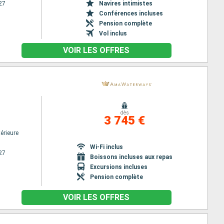
27
Navires intimistes
Conférences incluses
Pension complète
Vol inclus
VOIR LES OFFRES
dès
3 745 €
érieure
Wi-Fi inclus
27
Boissons incluses aux repas
Excursions incluses
Pension complète
VOIR LES OFFRES