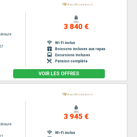
dès
3 840 €
érieure
Wi-Fi inclus
27
Boissons incluses aux repas
Excursions incluses
Pension complète
VOIR LES OFFRES
dès
3 945 €
érieure
Wi-Fi inclus
27