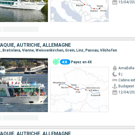
15/04/20
VAQUIE, AUTRICHE, ALLEMAGNE
t, Bratislava, Vienne, Weissenkirchen, Grein, Linz, Passau, Vilshofen
Payez en 4X
AmaBella
8 j
Cabine ext
Budapest
12/04/20
VAQUIE, AUTRICHE, ALLEMAGNE