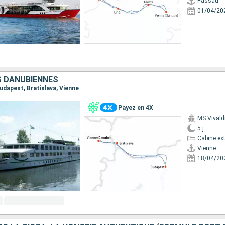
Passau
01/04/20
S DANUBIENNES
 Budapest, Bratislava, Vienne
Payez en 4X
MS Vivald
5 j
Cabine ext
Vienne
18/04/20