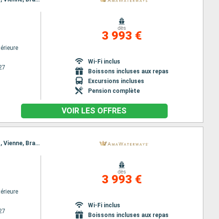
dès
3 993 €
érieure
Wi-Fi inclus
27
Boissons incluses aux repas
Excursions incluses
Pension complète
VOIR LES OFFRES
Itinéraire : Vilshofen, Passau, Linz, Valle Wachau, Weissenkirchen, Vienne, Weissenkirchen, Krems, Vienne, Bratislava, Budapest, Esztergom, Budapest
dès
3 993 €
érieure
Wi-Fi inclus
27
Boissons incluses aux repas