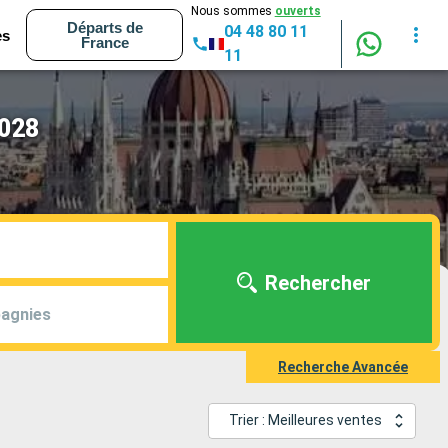
Nous sommes
ouverts
Départs de
04 48 80 11
es
France
11
2028
Rechercher
agnies
Recherche Avancée
Trier : Meilleures ventes