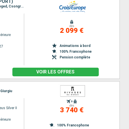
PORT)
Itinéraire : Budapest, Mohacs, Novi Sad, Kanjiza, Szeged, Kanjiza, Szeged, Csongrad, Szolnok, Szeged, Csongrad, Szolnok, Tiszafüred, Szolnok, Tiszafüred, Tokaj, Tiszafüred, Tokaj
dès
2 099 €
érieure
Animations à bord
27
100% Francophone
Pension complète
VOIR LES OFFRES
 Giurgiu
+
dès
s Silver II
3 740 €
érieure
100% Francophone