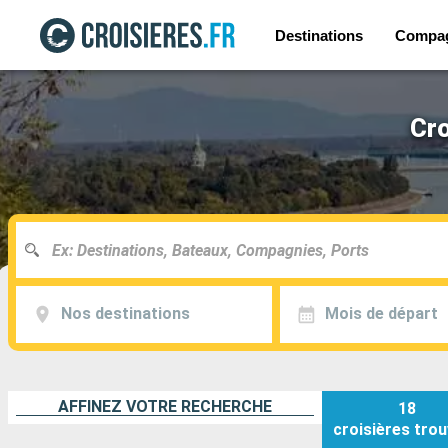
Destinations
Compa
Cro
Nos destinations
Mois de départ
AFFINEZ VOTRE RECHERCHE
18
croisières
trou