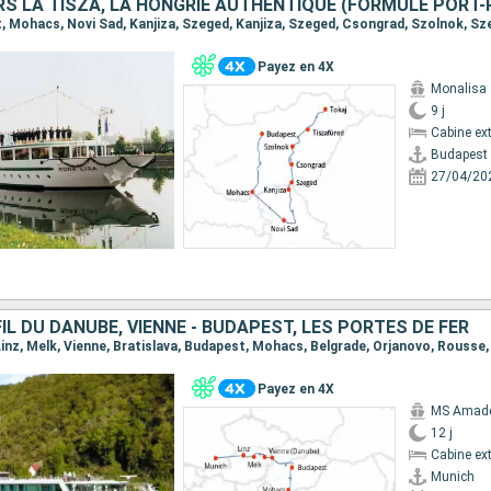
RS LA TISZA, LA HONGRIE AUTHENTIQUE (FORMULE PORT-
Payez en 4X
Monalisa
9 j
Cabine ext
Budapest
27/04/20
FIL DU DANUBE, VIENNE - BUDAPEST, LES PORTES DE FER
 Linz, Melk, Vienne, Bratislava, Budapest, Mohacs, Belgrade, Orjanovo, Rousse,
Payez en 4X
MS Amadeu
12 j
Cabine ext
Munich