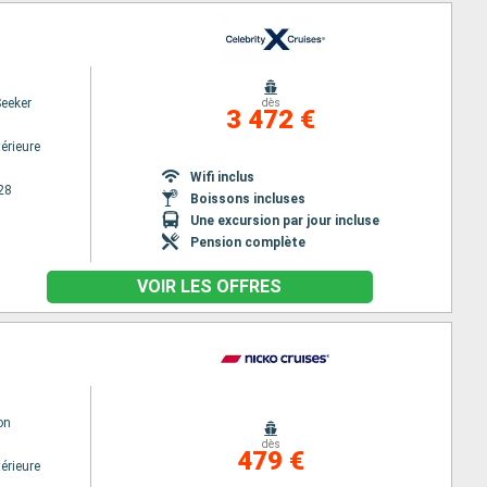
Seeker
dès
3 472 €
érieure
Wifi inclus
28
Boissons incluses
Une excursion par jour incluse
Pension complète
VOIR LES OFFRES
on
dès
479 €
érieure