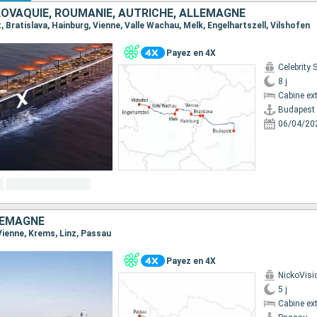
LOVAQUIE, ROUMANIE, AUTRICHE, ALLEMAGNE
t, Bratislava, Hainburg, Vienne, Valle Wachau, Melk, Engelhartszell, Vilshofen
Payez en 4X
Celebrity 
8 j
Cabine ext
Budapest
06/04/20
LEMAGNE
 Vienne, Krems, Linz, Passau
Payez en 4X
NickoVisi
5 j
Cabine ext