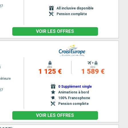
27
All inclusive disponible
Pension complète
VOIR LES OFFRES
+
i
dès
dès
1 125 €
1 589 €
érieure
0 Supplément single
27
Animations à bord
100% Francophone
Pension complète
VOIR LES OFFRES