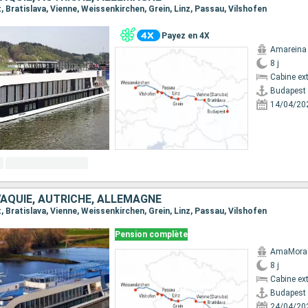
t, Bratislava, Vienne, Weissenkirchen, Grein, Linz, Passau, Vilshofen
Payez en 4X
Amareina
8 j
Cabine ext
Budapest
14/04/20
VAQUIE, AUTRICHE, ALLEMAGNE
t, Bratislava, Vienne, Weissenkirchen, Grein, Linz, Passau, Vilshofen
Pension complète
AmaMora
8 j
Cabine ext
Budapest
24/04/20