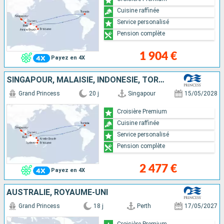
Cuisine raffinée
Service personalisé
Pension complète
1 904 €
Payez en 4X
SINGAPOUR, MALAISIE, INDONÉSIE, TORTOLA, AUSTRALIE
Grand Princess
20 j
Singapour
15/05/2028
Croisière Premium
Cuisine raffinée
Service personalisé
Pension complète
2 477 €
Payez en 4X
AUSTRALIE, ROYAUME-UNI
Grand Princess
18 j
Perth
17/05/2027
Croisière Premium