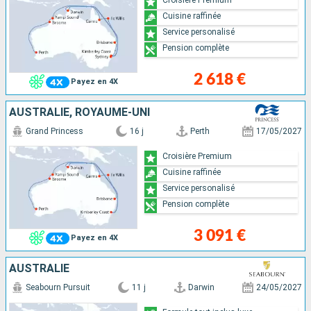
Cuisine raffinée
Service personalisé
Pension complète
2 618 €
Payez en 4X
AUSTRALIE, ROYAUME-UNI
Grand Princess
16 j
Perth
17/05/2027
Croisière Premium
Cuisine raffinée
Service personalisé
Pension complète
3 091 €
Payez en 4X
AUSTRALIE
Seabourn Pursuit
11 j
Darwin
24/05/2027