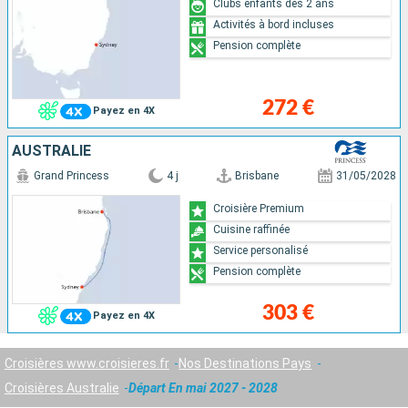
Clubs enfants dès 2 ans
Activités à bord incluses
Pension complète
272 €
Payez en 4X
AUSTRALIE
Grand Princess
4 j
Brisbane
31/05/2028
Croisière Premium
Cuisine raffinée
Service personalisé
Pension complète
303 €
Payez en 4X
Croisières www.croisieres.fr
Nos Destinations Pays
Croisières Australie
Départ En mai 2027 - 2028