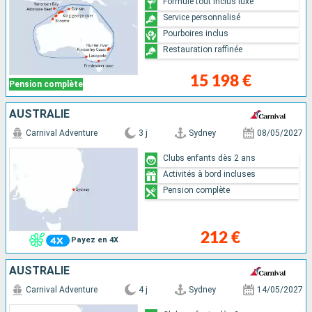
Formule tout inclus luxe
Service personnalisé
Pourboires inclus
Restauration raffinée
15 198 €
Pension complète
AUSTRALIE
Carnival Adventure
3 j
Sydney
08/05/2027
Clubs enfants dès 2 ans
Activités à bord incluses
Pension complète
212 €
Payez en 4X
AUSTRALIE
Carnival Adventure
4 j
Sydney
14/05/2027