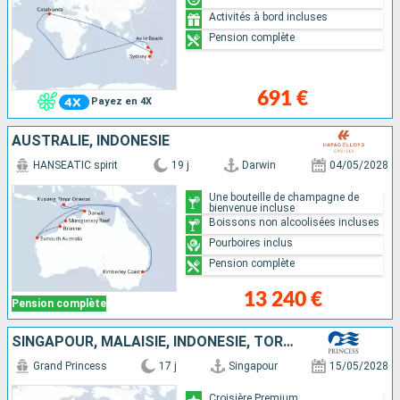
Activités à bord incluses
Pension complète
691 €
Payez en 4X
AUSTRALIE, INDONÉSIE
HANSEATIC spirit
19 j
Darwin
04/05/2028
Une bouteille de champagne de
bienvenue incluse
Boissons non alcoolisées incluses
Pourboires inclus
Pension complète
13 240 €
Pension complète
SINGAPOUR, MALAISIE, INDONÉSIE, TORTOLA, AUSTRALIE
Grand Princess
17 j
Singapour
15/05/2028
Croisière Premium