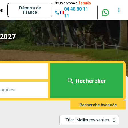
Nous sommes
fermés
Départs de
04 48 80 11
es
France
11
 2027
Rechercher
agnies
Recherche Avancée
Trier : Meilleures ventes