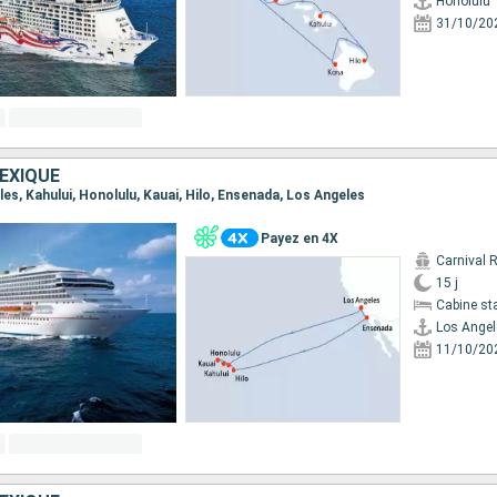
Honolulu
31/10/20
EXIQUE
eles, Kahului, Honolulu, Kauai, Hilo, Ensenada, Los Angeles
Payez en 4X
Carnival 
15 j
Cabine st
Los Angel
11/10/20