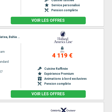
Cuisine raffinée
Service personalisé
Pension complète
VOIR LES OFFRES
Itinéraire : San Diego, Hilo, Honolulu, Kahului, Kona, Iles Fanning, Rangiroa, Huahine, Bora Bora, Raiatea, Bahia D opuncha, Papeete, Bahia D opuncha, Papeete, Fakarava, Nuku Hiva, San Diego
dam
dès
4 119 €
andard
Cuisine Raffinée
27
Expérience Premium
Animations à bord exclusives
Pension complète
VOIR LES OFFRES