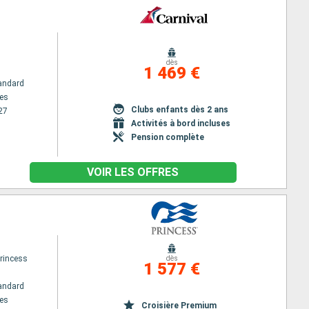
dès
1 469 €
andard
es
Clubs enfants dès 2 ans
27
Activités à bord incluses
Pension complète
VOIR LES OFFRES
rincess
dès
1 577 €
andard
es
Croisière Premium