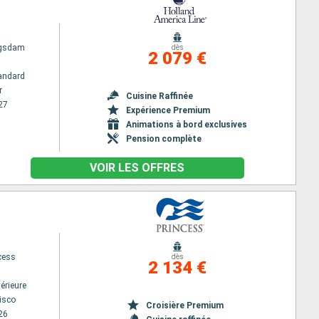
ngsdam
dès
2 079 €
andard
r
Cuisine Raffinée
27
Expérience Premium
Animations à bord exclusives
Pension complète
VOIR LES OFFRES
cess
dès
2 134 €
érieure
isco
Croisière Premium
26