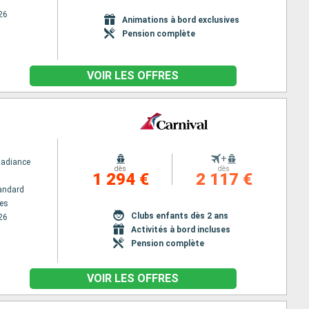
26
Animations à bord exclusives
Pension complète
VOIR LES OFFRES
+
Radiance
dès
dès
1 294 €
2 117 €
andard
es
Clubs enfants dès 2 ans
26
Activités à bord incluses
Pension complète
VOIR LES OFFRES