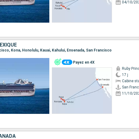
04/10/20
EXIQUE
ncisco, Kona, Honolulu, Kauai, Kahului, Ensenada, San Francisco
Payez en 4X
Ruby Prin
17 j
Cabine st
San Franc
11/10/20
CANADA