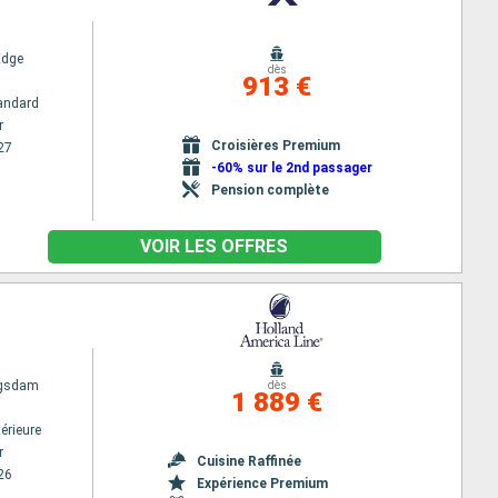
Edge
dès
913 €
andard
r
Croisières Premium
27
-60% sur le 2nd passager
Pension complète
VOIR LES OFFRES
ngsdam
dès
1 889 €
érieure
r
Cuisine Raffinée
26
Expérience Premium