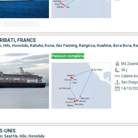
RIBATI, FRANCE
Pension complète
MS Zaan
36 j
Cabine st
San Diego
14/10/20
S-UNIS
r, Seattle, Hilo, Honolulu