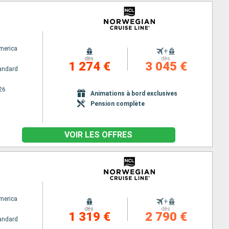
America
+
dès
dès
1 274 €
3 045 €
andard
26
Animations à bord exclusives
Pension complète
VOIR LES OFFRES
America
+
dès
dès
1 319 €
2 790 €
andard