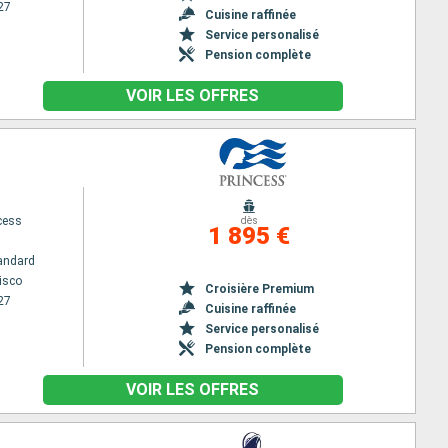
27
Cuisine raffinée
Service personalisé
Pension complète
VOIR LES OFFRES
cess
dès
1 895 €
andard
isco
Croisière Premium
27
Cuisine raffinée
Service personalisé
Pension complète
VOIR LES OFFRES