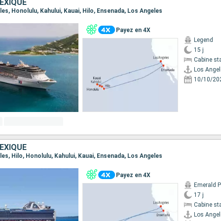
EXIQUE
eles, Honolulu, Kahului, Kauai, Hilo, Ensenada, Los Angeles
Payez en 4X
Legend
15 j
Cabine st
Los Angel
10/10/20
EXIQUE
eles, Hilo, Honolulu, Kahului, Kauai, Ensenada, Los Angeles
Payez en 4X
Emerald P
17 j
Cabine st
Los Angel