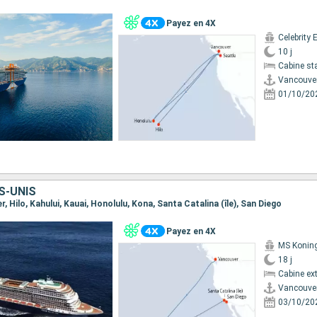
Payez en 4X
Celebrity 
10 j
Cabine st
Vancouve
01/10/20
S-UNIS
r, Hilo, Kahului, Kauai, Honolulu, Kona, Santa Catalina (île), San Diego
Payez en 4X
MS Koni
18 j
Cabine ext
Vancouve
03/10/20