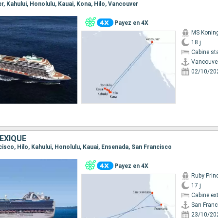
er, Kahului, Honolulu, Kauai, Kona, Hilo, Vancouver
Payez en 4X
MS Koni
18 j
Cabine st
Vancouve
02/10/20
EXIQUE
ncisco, Hilo, Kahului, Honolulu, Kauai, Ensenada, San Francisco
Payez en 4X
Ruby Prin
17 j
Cabine ext
San Franc
23/10/20