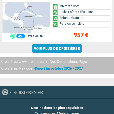
Internet à bord
Clubs Enfants dès 3 ans
Enfants Gratuits*
Pension complète
957 €
Payez en 4X
VOIR PLUS DE CROISIÈRES
Croisières www.croisieres.fr
Nos Destinations Pays
Croisières Mexique
Départ En octobre 2026 - 2027
CROISIERES.FR
Destinations les plus populaires
Croisières en Méditerranée