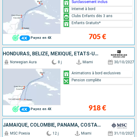
Surclassement inclus
Internet à bord
Clubs Enfants dès 3 ans
Enfants Gratuits*
705 €
Payez en 4X
HONDURAS, BELIZE, MEXIQUE, ÉTATS-UNIS
Norwegian Aura
8 j
Miami
30/10/2027
Animations à bord exclusives
Pension complète
918 €
Payez en 4X
JAMAÏQUE, COLOMBIE, PANAMA, COSTA RICA, HONDURAS, BELIZE, ÉTATS-UNIS
MSC Poesia
12 j
Miami
31/10/2027