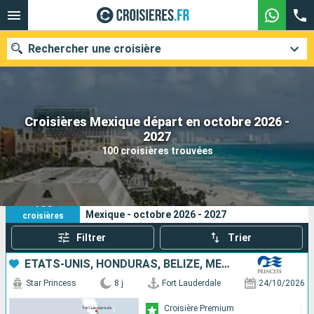
Rechercher une croisière
Croisières Mexique départ en octobre 2026 -
Nos destinations
2027
100 croisières trouvées
Mois de départ
Ports
Compagnies
100
Vos critères de recherche :
Mexique - octobre 2026 - 2027
croisières
Rechercher
Filtrer
Trier
ÉTATS-UNIS, HONDURAS, BELIZE, MEXIQUE
Star Princess
8 j
Fort Lauderdale
24/10/2026
Croisière Premium