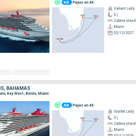
Payez en 4X
Valiant Lady
5 j
Cabine stand
Miami
02/12/2027
IS, BAHAMAS
iami, Key West, Bimini, Miami
Payez en 4X
Scarlet Lady
5 j
Cabine stand
Miami
03/12/2026