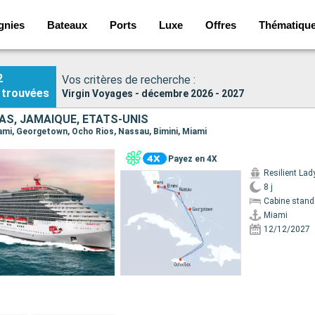
gnies
Bateaux
Ports
Luxe
Offres
Thématiqu
2
Vos critères de recherche :
trouvées
Virgin Voyages - décembre 2026 - 2027
S, JAMAÏQUE, ÉTATS-UNIS
Miami, Georgetown, Ocho Rios, Nassau, Bimini, Miami
Payez en 4X
Resilient Lad
8 j
Cabine stand
Miami
12/12/2027