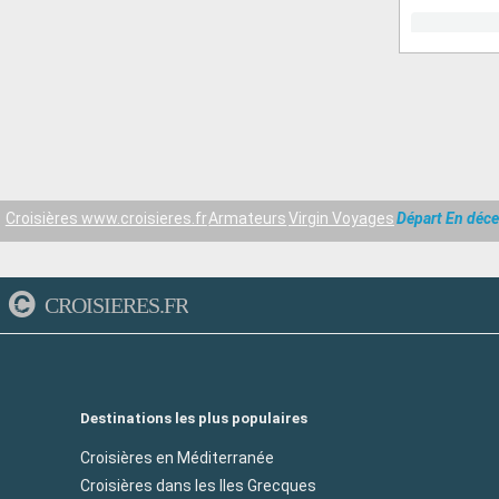
Croisières www.croisieres.fr
Armateurs
Virgin Voyages
Départ En déc
CROISIERES.FR
Destinations les plus populaires
Croisières en Méditerranée
Croisières dans les Iles Grecques