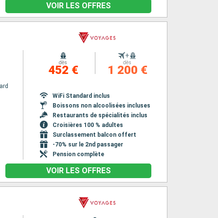
VOIR LES OFFRES
+
dès
dès
452 €
1 200 €
ard
WiFi Standard inclus
Boissons non alcoolisées incluses
Restaurants de spécialités inclus
Croisières 100 % adultes
Surclassement balcon offert
-70% sur le 2nd passager
Pension complète
VOIR LES OFFRES