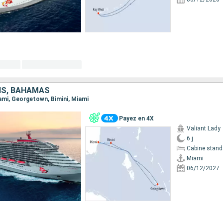
IS, BAHAMAS
iami, Georgetown, Bimini, Miami
Payez en 4X
Valiant Lady
6 j
Cabine stand
Miami
06/12/2027