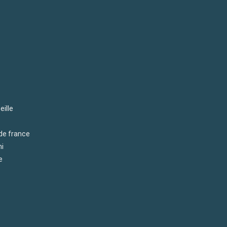
eille
 de france
mi
e