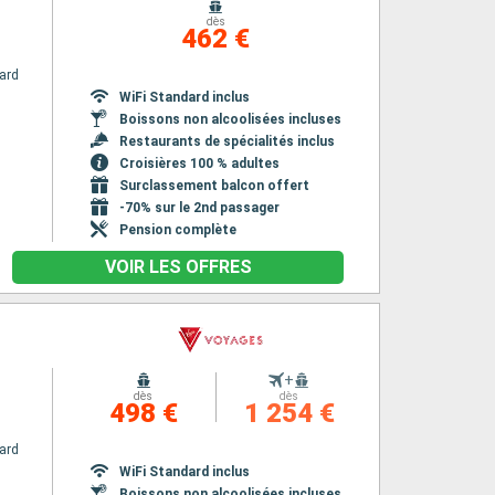
dès
462 €
ard
WiFi Standard inclus
Boissons non alcoolisées incluses
Restaurants de spécialités inclus
Croisières 100 % adultes
Surclassement balcon offert
-70% sur le 2nd passager
Pension complète
VOIR LES OFFRES
+
dès
dès
498 €
1 254 €
ard
WiFi Standard inclus
Boissons non alcoolisées incluses