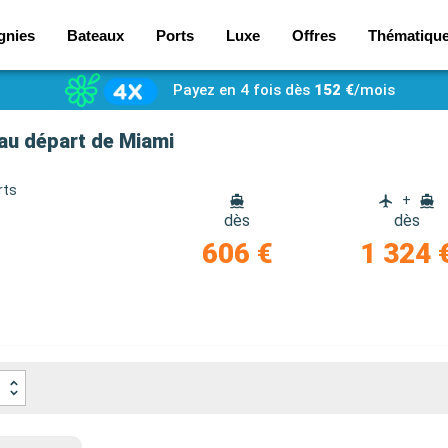
gnies
Bateaux
Ports
Luxe
Offres
Thématiqu
Payez en 4 fois dès
152 €
/mois
 au départ de Miami
rts
+
dès
dès
606 €
1 324 