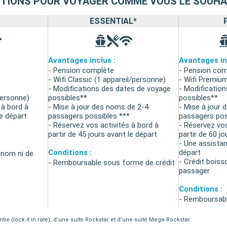
PTIONS POUR VOYAGER COMME VOUS LE SOUHA
ESSENTIAL*
Avantages inclus :
Avantages in
- Pension complète
- Pension com
- Wifi Classic (1 appareil/personne)
- Wifi Premium
- Modifications des dates de voyage
- Modificatio
personne)
possibles**
possibles**
 à bord à
- Mise à jour des noms de 2-4
- Mise à jour 
le départ
passagers possibles ***
passagers pos
- Réservez vos activités à bord à
- Réservez vos
partir de 45 jours avant le départ
partir de 60 jo
- Une assistan
Conditions :
départ
nom ni de
- Crédit boiss
- Remboursable sous forme de crédit
passager
Conditions :
- Remboursabl
ie (lock it in rate), d’une suite Rockstar et d’une suite Mega Rockstar