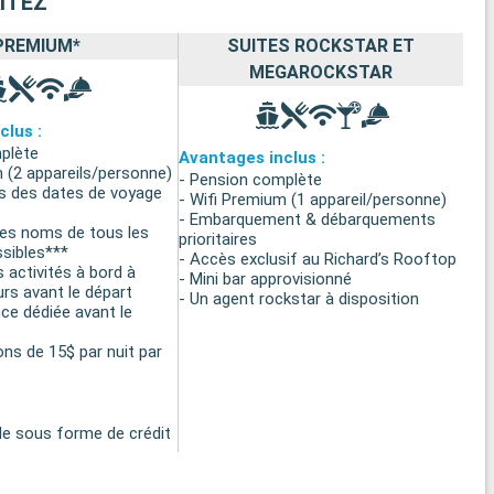
ITEZ
PREMIUM*
SUITES ROCKSTAR ET
MEGAROCKSTAR
clus :
plète
Avantages inclus :
 (2 appareils/personne)
- Pension complète
ns des dates de voyage
- Wifi Premium (1 appareil/personne)
- Embarquement & débarquements
des noms de tous les
prioritaires
sibles***
- Accès exclusif au Richard’s Rooftop
 activités à bord à
- Mini bar approvisionné
urs avant le départ
- Un agent rockstar à disposition
ce dédiée avant le
ons de 15$ par nuit par
e sous forme de crédit