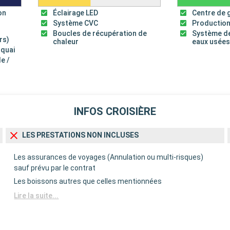
on
Éclairage LED
Centre de 
Système CVC
Production
Boucles de récupération de
Système de
rs)
chaleur
eaux usée
 quai
le /
INFOS CROISIÈRE
LES PRESTATIONS NON INCLUSES
Les assurances de voyages (Annulation ou multi-risques)
sauf prévu par le contrat
Les boissons autres que celles mentionnées
Lire la suite...