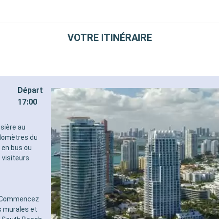
VOTRE ITINÉRAIRE
Départ
17:00
isière au
ilomètres du
, en bus ou
 visiteurs
s. Commencez
s murales et