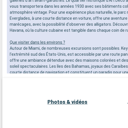
galeries d'art avant-gardistes. Le quartier historique d'Art Déco
vous transportera dans les années 1930 avec ses bâtiments col
atmosphère vintage. Pour une expérience plus naturelle, le parc 
Everglades, à une courte distance en voiture, offre une aventure
marécages, avec la possibilité d'observer des alligators. Découvr
Havana, où la culture cubaine est tangible dans chaque coin de r
Que visiter dans les environs ?
Autour de Miami, de nombreuses excursions sont possibles. Key
l'extrémité sud des États-Unis, est accessible par une route pa
offre une ambiance détendue avec des maisons colorées et de
soleil spectaculaires. Les îles des Bahamas, joyaux des Caraïbes
courte distance de navigation et constituent un paradis pour un
leurs plages de sable blanc immaculé. Pour les amateurs de plong
coralliens de Key Largo offrent une expérience sous-marine extr
destinations aux alentours de Miami dévoilent la beauté naturelle
culturelle de la région.
Photos & vidéos