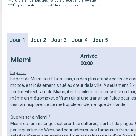
**Éligible en dehors des 45 jours précédant le voyage
***Éligible en dehors des 48 heures précédant le voyage
Jour 1
Jour 2
Jour 3
Jour 4
Jour 5
Arrivée
Miami
00:00
Le port :
Le port de Miami aux États-Unis, un des plus grands ports de cro
monde, est idéalement situé au cœur de la ville. À seulement 2 k
centre-ville vibrant de Miami, il est facilement accessible en taxi
même en métromover, offrant ainsi une transition fluide pour les
désirant explorer cette métropole emblématique de Floride.
Que visiter à Miami ?
Miami est un mélange exubérant de cultures, d'art et de plage
par le quartier de Wynwood pour admirer ses fameuses fresque