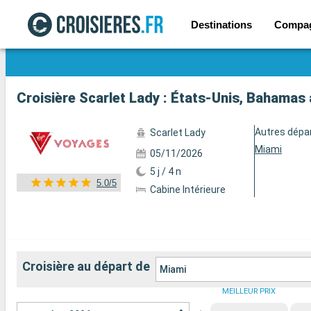
Destinations
Compa
Voir les 219 autres photos
Croisière Scarlet Lady : États-Unis, Bahamas
Autres dépa
Scarlet Lady
Miami
05/11/2026
5 j / 4 n
5.0/5
Cabine Intérieure
Croisière au départ de
Miami
MEILLEUR PRIX