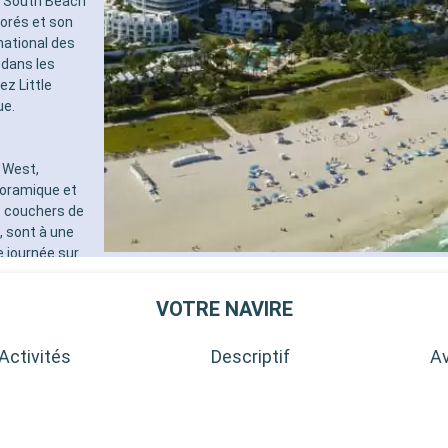
 à South Beach
orés et son
national des
 dans les
ez Little
ue.
 West,
noramique et
s couchers de
, sont à une
e journée sur
ée, les récifs
aordinaire. Ces
VOTRE NAVIRE
 et la diversité
Activités
Descriptif
Av