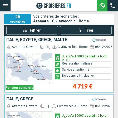
26
Vos critères de recherche :
Azamara - Civitavecchia - Rome
croisières
Filtrer
Trier
ITALIE, EGYPTE, GRÈCE, MALTE
Azamara Onward
18 j
Civitavecchia - Rome
05/12/2026
Jusqu'à 1000$ de crédit à bord
offert
Restauration raffinée
Service attentionné
Boissons all-inclusive
4 719 €
Pension complète
ITALIE, GRÈCE
Azamara Onward
8 j
Civitavecchia - Rome
05/12/2026
Jusqu'à 1000$ de crédit à bord