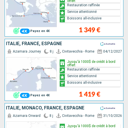
offert
Restauration raffinée
Service attentionné
Boissons all-inclusive
1 349 €
Payez en 4X
ITALIE, FRANCE, ESPAGNE
Azamara Journey
8 j
Civitavecchia - Rome
04/12/2027
Jusqu'à 1000$ de crédit à bord
offert
Restauration raffinée
Service attentionné
Boissons all-inclusive
1 419 €
Payez en 4X
ITALIE, MONACO, FRANCE, ESPAGNE
Azamara Onward
8 j
Civitavecchia - Rome
31/10/2026
Jusqu'à 1000$ de crédit à bord