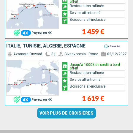
offert
Restauration raffinée
Service attentionné
Boissons all-inclusive
1 459 €
Payez en 4X
ITALIE, TUNISIE, ALGÉRIE, ESPAGNE
Azamara Onward
8 j
Civitavecchia - Rome
02/12/2027
Jusqu'à 1000$ de crédit à bord
offert
Restauration raffinée
Service attentionné
Boissons all-inclusive
1 619 €
Payez en 4X
VOIR PLUS DE CROISIÈRES