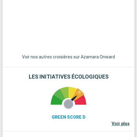
avec sa basilique Saint-Pierre et les musées du Vatican,
abritant la célèbre Chapelle Sixtine. Promenez-vous dans les
ruelles pittoresques du Trastevere, explorez les ruines du
Forum romain. Outre Rome, les environs de Civitavecchia
offrent d'autres destinations attrayantes. La ville de
Tarquinia, célèbre pour ses tombes étrusques et son musée
archéologique, est une escapade culturelle fascinante. Les
jardins de la Villa Farnese à Caprarola, un chef-d'œuvre de la
Voir nos autres croisières sur Azamara Onward
Renaissance, offrent un aperçu de l'art des jardins italiens.
LES INITIATIVES ÉCOLOGIQUES
GREEN SCORE D
Voir plus