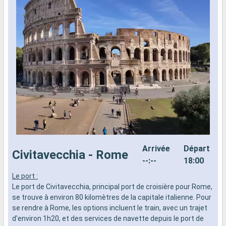
Arrivée
Départ
Civitavecchia - Rome
--:--
18:00
Le port :
L
Le port de Civitavecchia, principal port de croisière pour Rome,
d
se trouve à environ 80 kilomètres de la capitale italienne. Pour
d
se rendre à Rome, les options incluent le train, avec un trajet
e
d'environ 1h20, et des services de navette depuis le port de
s