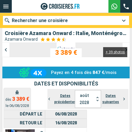
Rechercher une croisière
Croisière Azamara Onward : Italie, Monténégro au départ de Civitavecchia - Rome
Azamara Onward
3 389 €
+ 39 photos
Nos destinations
Mois de départ
Payez en 4 fois dès
847 €
/mois
Ports
Compagnies
DATES ET DISPONIBILITÉS
Rechercher
août
Dates
Dates
3 389 €
dès
précédentes
suivantes
2028
le 06/08/2028
DÉPART LE
06/08/2028
RETOUR LE
16/08/2028