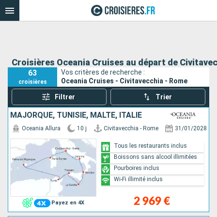
Croisières Oceania Cruises au départ de Civitave
63
Vos critères de recherche :
Oceania Cruises - Civitavecchia - Rome
croisières
Filtrer
Trier
MAJORQUE, TUNISIE, MALTE, ITALIE
Oceania Allura
10 j
Civitavecchia - Rome
31/01/2028
Tous les restaurants inclus
Boissons sans alcool illimitées
Pourboires inclus
Wi-Fi illimité inclus
2 969 €
Payez en 4X