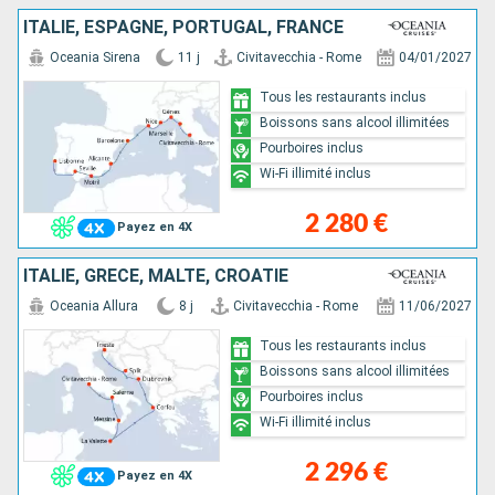
ITALIE, ESPAGNE, PORTUGAL, FRANCE
Oceania Sirena
11 j
Civitavecchia - Rome
04/01/2027
Tous les restaurants inclus
Boissons sans alcool illimitées
Pourboires inclus
Wi-Fi illimité inclus
2 280 €
Payez en 4X
ITALIE, GRÈCE, MALTE, CROATIE
Oceania Allura
8 j
Civitavecchia - Rome
11/06/2027
Tous les restaurants inclus
Boissons sans alcool illimitées
Pourboires inclus
Wi-Fi illimité inclus
2 296 €
Payez en 4X