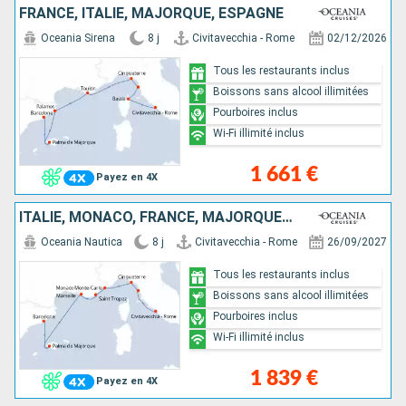
FRANCE, ITALIE, MAJORQUE, ESPAGNE
Oceania Sirena
8 j
Civitavecchia - Rome
02/12/2026
Tous les restaurants inclus
Boissons sans alcool illimitées
Pourboires inclus
Wi-Fi illimité inclus
1 661 €
Payez en 4X
ITALIE, MONACO, FRANCE, MAJORQUE, ESPAGNE
Oceania Nautica
8 j
Civitavecchia - Rome
26/09/2027
Tous les restaurants inclus
Boissons sans alcool illimitées
Pourboires inclus
Wi-Fi illimité inclus
1 839 €
Payez en 4X