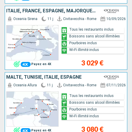
ITALIE, FRANCE, ESPAGNE, MAJORQUE, MALTE
Oceania Sirena
11 j
Civitavecchia - Rome
10/09/2026
Tous les restaurants inclus
Boissons sans alcool illimitées
Pourboires inclus
Wi-Fi illimité inclus
3 029 €
Payez en 4X
MALTE, TUNISIE, ITALIE, ESPAGNE
Oceania Allura
11 j
Civitavecchia - Rome
07/11/2026
Tous les restaurants inclus
Boissons sans alcool illimitées
Pourboires inclus
Wi-Fi illimité inclus
3 080 €
Payez en 4X