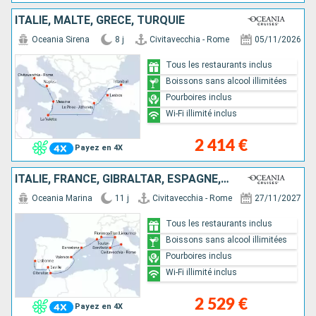
ITALIE, MALTE, GRÈCE, TURQUIE
Oceania Sirena
8 j
Civitavecchia - Rome
05/11/2026
Tous les restaurants inclus
Boissons sans alcool illimitées
Pourboires inclus
Wi-Fi illimité inclus
2 414 €
Payez en 4X
ITALIE, FRANCE, GIBRALTAR, ESPAGNE, PORTUGAL
Oceania Marina
11 j
Civitavecchia - Rome
27/11/2027
Tous les restaurants inclus
Boissons sans alcool illimitées
Pourboires inclus
Wi-Fi illimité inclus
2 529 €
Payez en 4X