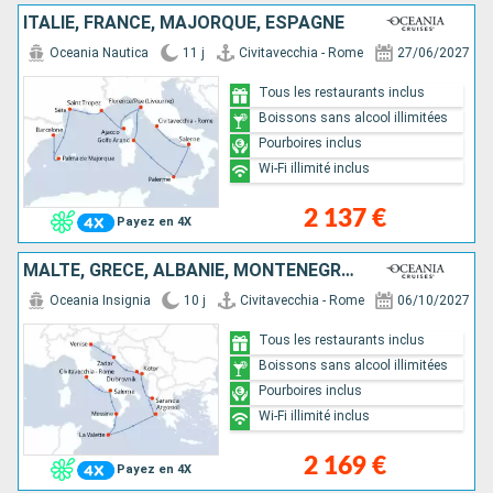
ITALIE, FRANCE, MAJORQUE, ESPAGNE
Oceania Nautica
11 j
Civitavecchia - Rome
27/06/2027
Tous les restaurants inclus
Boissons sans alcool illimitées
Pourboires inclus
Wi-Fi illimité inclus
2 137 €
Payez en 4X
MALTE, GRÈCE, ALBANIE, MONTÉNÉGRO, CROATIE, ITALIE
Oceania Insignia
10 j
Civitavecchia - Rome
06/10/2027
Tous les restaurants inclus
Boissons sans alcool illimitées
Pourboires inclus
Wi-Fi illimité inclus
2 169 €
Payez en 4X