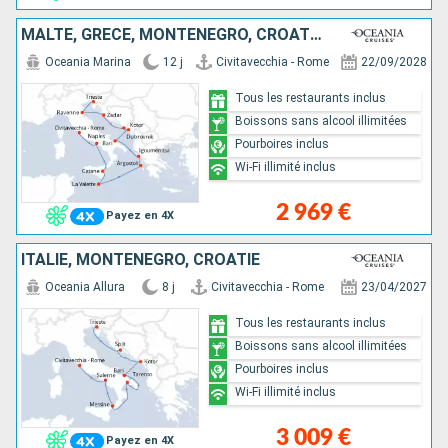
MALTE, GRÈCE, MONTÉNÉGRO, CROATIE, ITALIE
Oceania Marina
12 j
Civitavecchia - Rome
22/09/2028
Tous les restaurants inclus
Boissons sans alcool illimitées
Pourboires inclus
Wi-Fi illimité inclus
2 969 €
Payez en 4X
ITALIE, MONTÉNÉGRO, CROATIE
Oceania Allura
8 j
Civitavecchia - Rome
23/04/2027
Tous les restaurants inclus
Boissons sans alcool illimitées
Pourboires inclus
Wi-Fi illimité inclus
3 009 €
Payez en 4X