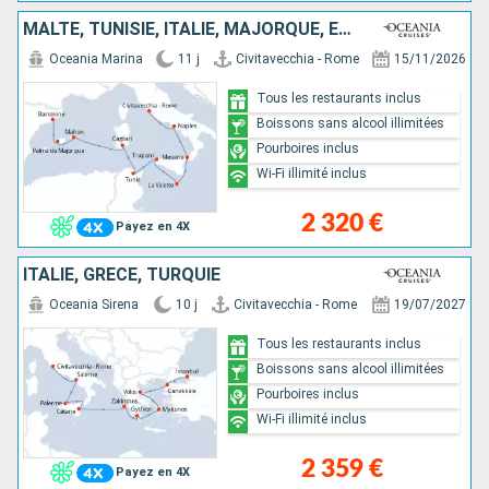
MALTE, TUNISIE, ITALIE, MAJORQUE, ESPAGNE
Oceania Marina
11 j
Civitavecchia - Rome
15/11/2026
Tous les restaurants inclus
Boissons sans alcool illimitées
Pourboires inclus
Wi-Fi illimité inclus
2 320 €
Payez en 4X
ITALIE, GRÈCE, TURQUIE
Oceania Sirena
10 j
Civitavecchia - Rome
19/07/2027
Tous les restaurants inclus
Boissons sans alcool illimitées
Pourboires inclus
Wi-Fi illimité inclus
2 359 €
Payez en 4X