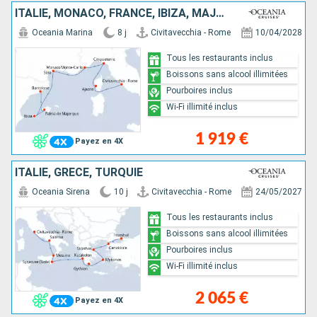
ITALIE, MONACO, FRANCE, IBIZA, MAJORQUE, ESPAGNE
Oceania Marina
8 j
Civitavecchia - Rome
10/04/2028
Tous les restaurants inclus
Boissons sans alcool illimitées
Pourboires inclus
Wi-Fi illimité inclus
1 919 €
Payez en 4X
ITALIE, GRÈCE, TURQUIE
Oceania Sirena
10 j
Civitavecchia - Rome
24/05/2027
Tous les restaurants inclus
Boissons sans alcool illimitées
Pourboires inclus
Wi-Fi illimité inclus
2 065 €
Payez en 4X