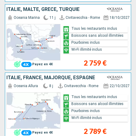
ITALIE, MALTE, GRÈCE, TURQUIE
Oceania Marina
11 j
Civitavecchia - Rome
18/10/2027
Tous les restaurants inclus
Boissons sans alcool illimitées
Pourboires inclus
Wi-Fi illimité inclus
2 759 €
Payez en 4X
ITALIE, FRANCE, MAJORQUE, ESPAGNE
Oceania Allura
8 j
Civitavecchia - Rome
22/10/2027
Tous les restaurants inclus
Boissons sans alcool illimitées
Pourboires inclus
Wi-Fi illimité inclus
2 789 €
Payez en 4X