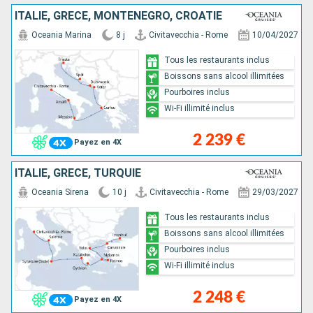
ITALIE, GRÈCE, MONTÉNÉGRO, CROATIE
Oceania Marina
8 j
Civitavecchia - Rome
10/04/2027
Tous les restaurants inclus
Boissons sans alcool illimitées
Pourboires inclus
Wi-Fi illimité inclus
2 239 €
Payez en 4X
ITALIE, GRÈCE, TURQUIE
Oceania Sirena
10 j
Civitavecchia - Rome
29/03/2027
Tous les restaurants inclus
Boissons sans alcool illimitées
Pourboires inclus
Wi-Fi illimité inclus
2 248 €
Payez en 4X