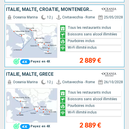
ITALIE, MALTE, CROATIE, MONTÉNÉGRO, GRÈCE
Oceania Marina
12 j
Civitavecchia - Rome
25/05/2028
Tous les restaurants inclus
Boissons sans alcool illimitées
Pourboires inclus
Wi-Fi illimité inclus
2 889 €
Payez en 4X
ITALIE, MALTE, GRÈCE
Oceania Marina
12 j
Civitavecchia - Rome
26/10/2028
Tous les restaurants inclus
Boissons sans alcool illimitées
Pourboires inclus
Wi-Fi illimité inclus
2 889 €
Payez en 4X