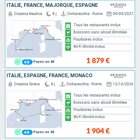
ITALIE, FRANCE, MAJORQUE, ESPAGNE
Oceania Nautica
8 j
Civitavecchia - Rome
09/09/2027
Tous les restaurants inclus
Boissons sans alcool illimitées
Pourboires inclus
Wi-Fi illimité inclus
1 879 €
Payez en 4X
ITALIE, ESPAGNE, FRANCE, MONACO
Oceania Sirena
8 j
Civitavecchia - Rome
12/10/2026
Tous les restaurants inclus
Boissons sans alcool illimitées
Pourboires inclus
Wi-Fi illimité inclus
1 904 €
Payez en 4X