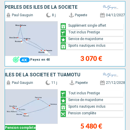
PERLES DES ÎLES DE LA SOCIÉTÉ
Paul Gauguin
8 j
Papeete
04/12/2027
Supplément single offert
Tout inclus Prestige
Service de majordome
Sports nautiques inclus
3 070 €
Payez en 4X
ÎLES DE LA SOCIÉTÉ ET TUAMOTU
Paul Gauguin
11 j
Papeete
27/12/2028
Tout inclus Prestige
Service de majordome
Sports nautiques inclus
Pension complète
5 480 €
Pension complète