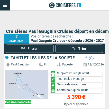
Croisières Paul Gauguin Cruises départ en décem
7
Vos critères de recherche :
Paul Gauguin Cruises - décembre 2026 - 2027
croisières
Filtrer
Trier
TAHITI ET LES ÎLES DE LA SOCIÉTÉ
Paul Gauguin
8 j
Papeete
12/12/2026
Supplément single offert
Tout inclus Prestige
Service de majordome
Sports nautiques inclus
5 390 €
Pension complète
Vol disponible