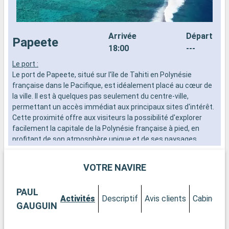
Arrivée
Départ
Papeete
18:00
---
Le port :
H
Le port de Papeete, situé sur l'île de Tahiti en Polynésie
p
française dans le Pacifique, est idéalement placé au cœur de
j
la ville. Il est à quelques pas seulement du centre-ville,
v
permettant un accès immédiat aux principaux sites d'intérêt.
m
Cette proximité offre aux visiteurs la possibilité d'explorer
t
facilement la capitale de la Polynésie française à pied, en
p
profitant de son atmosphère unique et de ses paysages
H
pittoresques.
u
VOTRE NAVIRE
Que visiter à Papeete ?
Papeete est un mélange vibrant de culture polynésienne et de
PAUL
modernité. Le marché de Papeete, connu localement sous le
Activités
Descriptif
Avis clients
Cabines
nom de Marché de Pape'ete, est un lieu incontournable où
GAUGUIN
découvrir les produits locaux, l'artisanat et l'ambiance typique
de la ville. La cathédrale de l'Immaculée Conception de