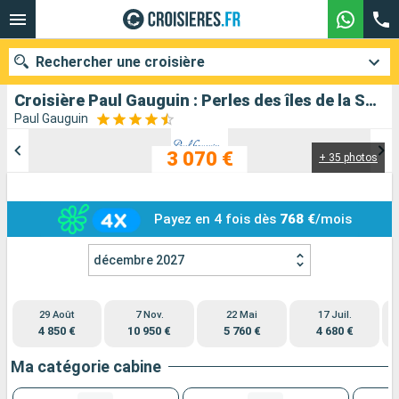
Rechercher une croisière
Croisière Paul Gauguin : Perles des îles de la Société au départ de Papeete
Paul Gauguin
3 070 €
+ 35 photos
Nos destinations
Mois de départ
Payez en 4 fois dès
768 €
/mois
Ports
Compagnies
décembre 2027
Rechercher
29 Août
7 Nov.
22 Mai
17 Juil.
4 850 €
10 950 €
5 760 €
4 680 €
Ma catégorie cabine