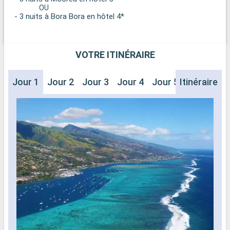
OU
- 3 nuits à Bora Bora en hôtel 4*
VOTRE ITINÉRAIRE
Jour 1
Jour 2
Jour 3
Jour 4
Jour 5
Itinéraire
Jour 6
J