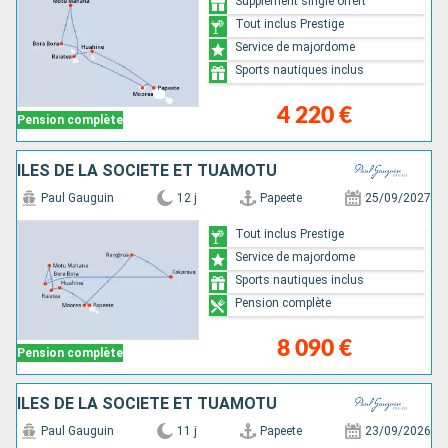
Supplément single offert
Tout inclus Prestige
Service de majordome
Sports nautiques inclus
4 220 €
Pension complète
ÎLES DE LA SOCIÉTÉ ET TUAMOTU
Paul Gauguin
12 j
Papeete
25/09/2027
Tout inclus Prestige
Service de majordome
Sports nautiques inclus
Pension complète
8 090 €
Pension complète
ÎLES DE LA SOCIÉTÉ ET TUAMOTU
Paul Gauguin
11 j
Papeete
23/09/2026