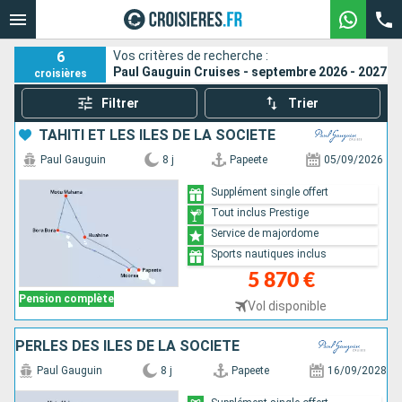
6
Vos critères de recherche :
Paul Gauguin Cruises - septembre 2026 - 2027
croisières
Filtrer
Trier
TAHITI ET LES ÎLES DE LA SOCIÉTÉ
Paul Gauguin
8 j
Papeete
05/09/2026
Supplément single offert
Tout inclus Prestige
Service de majordome
Sports nautiques inclus
5 870 €
Pension complète
Vol disponible
PERLES DES ÎLES DE LA SOCIÉTÉ
Paul Gauguin
8 j
Papeete
16/09/2028