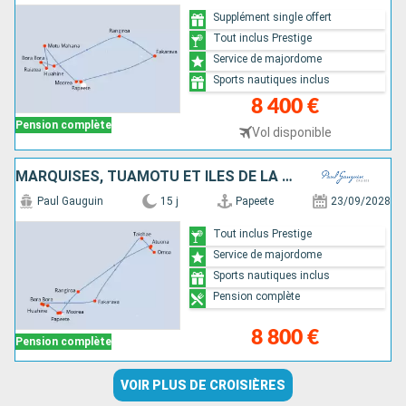
Supplément single offert
Tout inclus Prestige
Service de majordome
Sports nautiques inclus
8 400 €
Pension complète
Vol disponible
MARQUISES, TUAMOTU ET ÎLES DE LA SOCIÉTÉ
Paul Gauguin
15 j
Papeete
23/09/2028
Tout inclus Prestige
Service de majordome
Sports nautiques inclus
Pension complète
8 800 €
Pension complète
VOIR PLUS DE CROISIÈRES