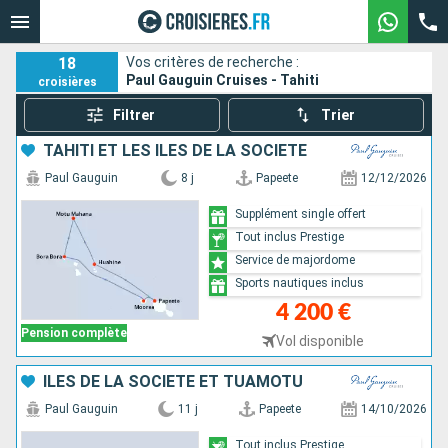
18
Vos critères de recherche :
Paul Gauguin Cruises - Tahiti
croisières
Filtrer
Trier
TAHITI ET LES ÎLES DE LA SOCIÉTÉ
Paul Gauguin
8 j
Papeete
12/12/2026
Supplément single offert
Tout inclus Prestige
Service de majordome
Sports nautiques inclus
4 200 €
Pension complète
Vol disponible
ÎLES DE LA SOCIÉTÉ ET TUAMOTU
Paul Gauguin
11 j
Papeete
14/10/2026
Tout inclus Prestige