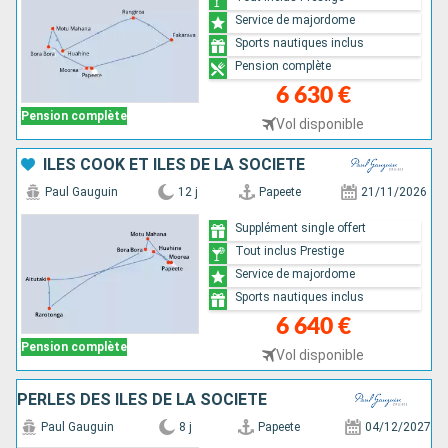
Service de majordome
Sports nautiques inclus
Pension complète
6 630 €
Pension complète
Vol disponible
ÎLES COOK ET ÎLES DE LA SOCIÉTÉ
Paul Gauguin
12 j
Papeete
21/11/2026
Supplément single offert
Tout inclus Prestige
Service de majordome
Sports nautiques inclus
6 640 €
Pension complète
Vol disponible
PERLES DES ÎLES DE LA SOCIÉTÉ
Paul Gauguin
8 j
Papeete
04/12/2027