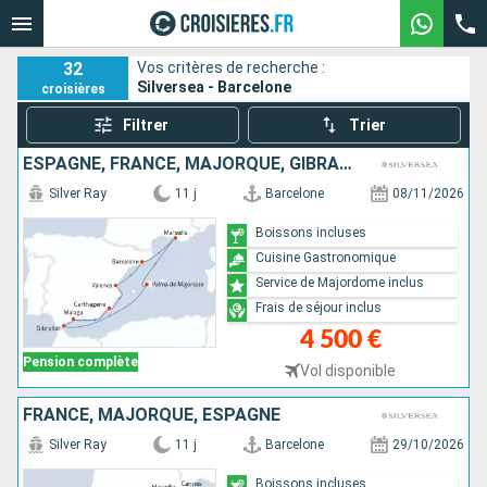
32
Vos critères de recherche :
Silversea - Barcelone
croisières
Filtrer
Trier
ESPAGNE, FRANCE, MAJORQUE, GIBRALTAR
Silver Ray
11 j
Barcelone
08/11/2026
Boissons incluses
Cuisine Gastronomique
Service de Majordome inclus
Frais de séjour inclus
4 500 €
Pension complète
Vol disponible
FRANCE, MAJORQUE, ESPAGNE
Silver Ray
11 j
Barcelone
29/10/2026
Boissons incluses