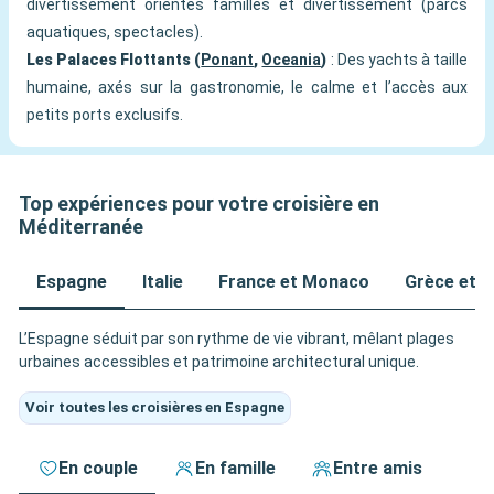
divertissement orientés familles et divertissement (parcs
aquatiques, spectacles).
Les Palaces Flottants (
Ponant
,
Oceania
)
: Des yachts à taille
humaine, axés sur la gastronomie, le calme et l’accès aux
petits ports exclusifs.
Top expériences pour votre croisière en
Méditerranée
Espagne
Italie
France et Monaco
Grèce et Î
L’Espagne séduit par son rythme de vie vibrant, mêlant plages
urbaines accessibles et patrimoine architectural unique.
Voir toutes les croisières en Espagne
En couple
En famille
Entre amis