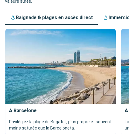
valeurs sûres.
Baignade & plages en accès direct
Immersion 
À Barcelone
À P
Privilégiez la plage de Bogatell, plus propre et souvent
La p
moins saturée que la Barceloneta.
une 