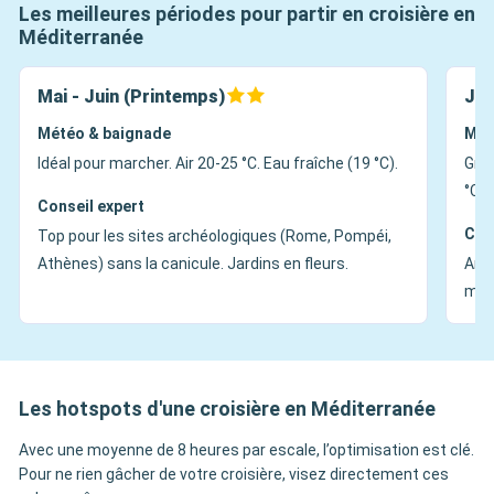
Les meilleures périodes pour partir en croisière en
Méditerranée
Mai - Juin (Printemps)
Jui
Météo & baignade
Mét
Idéal pour marcher. Air 20-25 °C. Eau fraîche (19 °C).
Gran
°C+)
Conseil expert
Con
Top pour les sites archéologiques (Rome, Pompéi,
Athènes) sans la canicule. Jardins en fleurs.
Ambi
mati
Les hotspots d'une croisière en Méditerranée
Avec une moyenne de 8 heures par escale, l’optimisation est clé.
Pour ne rien gâcher de votre croisière, visez directement ces