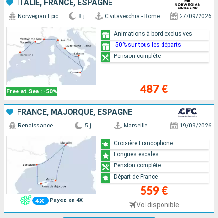
ITALIE, FRANCE, ESPAGNE
Norwegian Epic
8 j
Civitavecchia - Rome
27/09/2026
Animations à bord exclusives
-50% sur tous les départs
Pension complète
487 €
Free at Sea : -50%
FRANCE, MAJORQUE, ESPAGNE
Renaissance
5 j
Marseille
19/09/2026
Croisière Francophone
Longues escales
Pension complète
Départ de France
559 €
Payez en 4X
Vol disponible