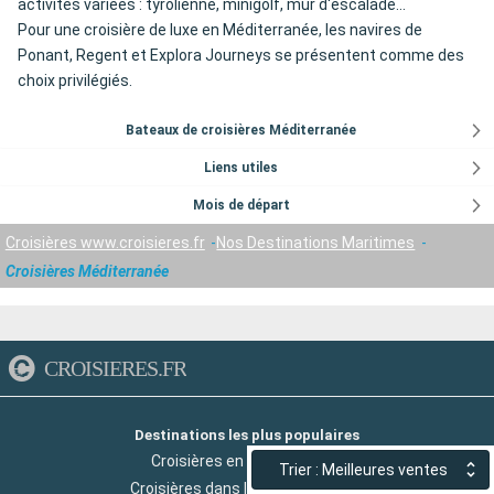
activités variées : tyrolienne, minigolf, mur d'escalade...
Pour une croisière de luxe en Méditerranée, les navires de
Ponant, Regent et Explora Journeys se présentent comme des
choix privilégiés.
Bateaux de croisières Méditerranée
Liens utiles
Mois de départ
Croisières www.croisieres.fr
Nos Destinations Maritimes
Croisières Méditerranée
CROISIERES.FR
Destinations les plus populaires
Croisières en Méditerranée
Trier : Meilleures ventes
Croisières dans les Iles Grecques