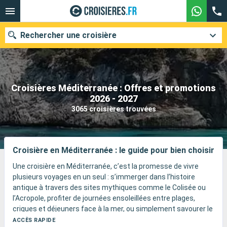
Rechercher une croisière
Croisières Méditerranée : Offres et promotions
Nos destinations
2026 - 2027
3065 croisières trouvées
Mois de départ
Ports
Compagnies
Croisière en Méditerranée : le guide pour bien choisir
Rechercher
Une croisière en Méditerranée, c’est la promesse de vivre
plusieurs voyages en un seul : s’immerger dans l’histoire
antique à travers des sites mythiques comme le Colisée ou
l’Acropole, profiter de journées ensoleillées entre plages,
criques et déjeuners face à la mer, ou simplement savourer le
plaisir d’un navire pensé pour toute la famille.
ACCÈS RAPIDE