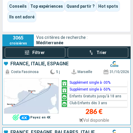
Selon l’itinéraire et le bateau choisis, l’expérience peut être
Conseils
Top expériences
Quand partir ?
Hot spots
culturelle, gastronomique, balnéaire ou résolument tournée
vers le divertissement. Piscines, spectacles, animations,
Ils ont adoré
moments de détente ou grandes visites : chacun peut y
trouver son propre rythme.
3065
Vos critères de recherche :
Méditerranée
croisières
Filtrer
Trier
FRANCE, ITALIE, ESPAGNE
Costa Fascinosa
5 j
Marseille
31/10/2026
Supplément single à -30%
Supplément single à -50%
Enfants Gratuits jusqu'à 18 ans
Club Enfants dès 3 ans
286 €
Payez en 4X
Vol disponible
FRANCE, ESPAGNE, BALÉARES, ITALIE