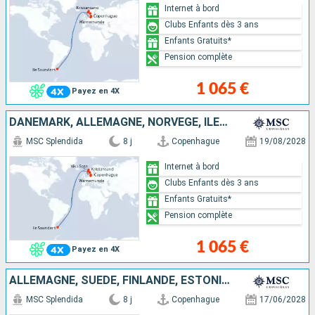
Internet à bord
Clubs Enfants dès 3 ans
Enfants Gratuits*
Pension complète
1 065 €
Payez en 4X
DANEMARK, ALLEMAGNE, NORVÈGE, ÎLES MALOUINES
MSC Splendida
8 j
Copenhague
19/08/2028
Internet à bord
Clubs Enfants dès 3 ans
Enfants Gratuits*
Pension complète
1 065 €
Payez en 4X
ALLEMAGNE, SUÈDE, FINLANDE, ESTONIE, DANEMARK
MSC Splendida
8 j
Copenhague
17/06/2028