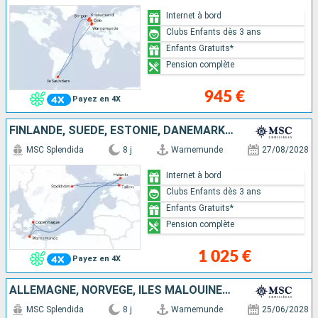
Internet à bord
Clubs Enfants dès 3 ans
Enfants Gratuits*
Pension complète
945 €
Payez en 4X
FINLANDE, SUÈDE, ESTONIE, DANEMARK, ALLEMAGNE
MSC Splendida
8 j
Warnemunde
27/08/2028
Internet à bord
Clubs Enfants dès 3 ans
Enfants Gratuits*
Pension complète
1 025 €
Payez en 4X
ALLEMAGNE, NORVÈGE, ÎLES MALOUINES, DANEMARK
MSC Splendida
8 j
Warnemunde
25/06/2028