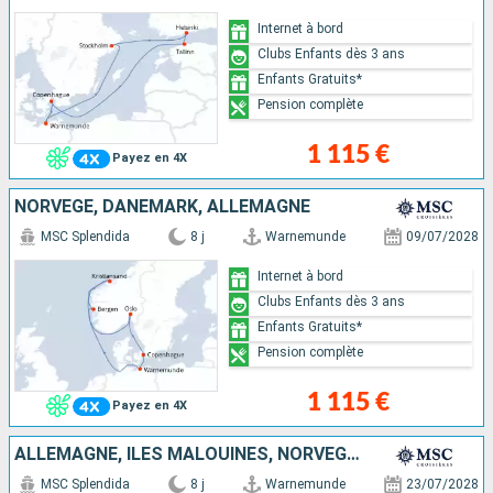
Internet à bord
Clubs Enfants dès 3 ans
Enfants Gratuits*
Pension complète
1 115 €
Payez en 4X
NORVÈGE, DANEMARK, ALLEMAGNE
MSC Splendida
8 j
Warnemunde
09/07/2028
Internet à bord
Clubs Enfants dès 3 ans
Enfants Gratuits*
Pension complète
1 115 €
Payez en 4X
ALLEMAGNE, ÎLES MALOUINES, NORVÈGE, DANEMARK
MSC Splendida
8 j
Warnemunde
23/07/2028