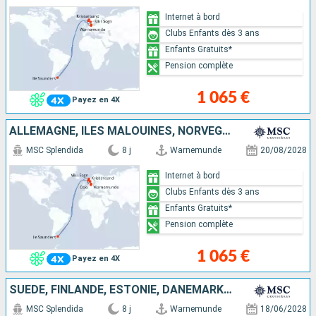
Internet à bord
Clubs Enfants dès 3 ans
Enfants Gratuits*
Pension complète
1 065 €
Payez en 4X
ALLEMAGNE, ÎLES MALOUINES, NORVÈGE, DANEMARK
MSC Splendida
8 j
Warnemunde
20/08/2028
Internet à bord
Clubs Enfants dès 3 ans
Enfants Gratuits*
Pension complète
1 065 €
Payez en 4X
SUÈDE, FINLANDE, ESTONIE, DANEMARK, ALLEMAGNE
MSC Splendida
8 j
Warnemunde
18/06/2028