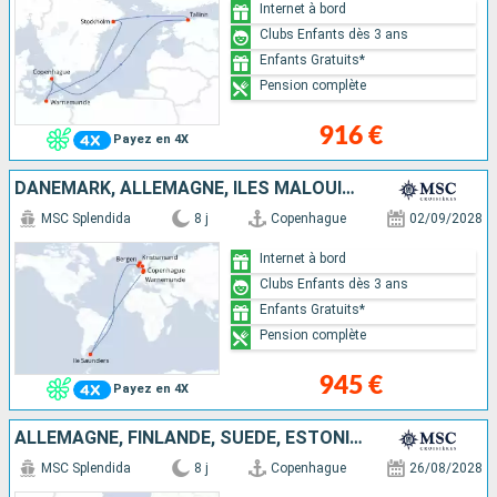
Internet à bord
Clubs Enfants dès 3 ans
Enfants Gratuits*
Pension complète
916 €
Payez en 4X
DANEMARK, ALLEMAGNE, ÎLES MALOUINES, NORVÈGE
MSC Splendida
8 j
Copenhague
02/09/2028
Internet à bord
Clubs Enfants dès 3 ans
Enfants Gratuits*
Pension complète
945 €
Payez en 4X
ALLEMAGNE, FINLANDE, SUÈDE, ESTONIE, DANEMARK
MSC Splendida
8 j
Copenhague
26/08/2028