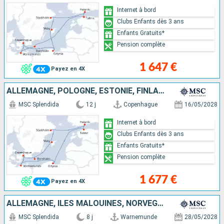
Internet à bord
Clubs Enfants dès 3 ans
Enfants Gratuits*
Pension complète
1 647 €
Payez en 4X
ALLEMAGNE, POLOGNE, ESTONIE, FINLANDE, SUÈDE, DANEMARK
MSC Splendida
12 j
Copenhague
16/05/2028
Internet à bord
Clubs Enfants dès 3 ans
Enfants Gratuits*
Pension complète
1 677 €
Payez en 4X
ALLEMAGNE, ÎLES MALOUINES, NORVÈGE, DANEMARK
MSC Splendida
8 j
Warnemunde
28/05/2028