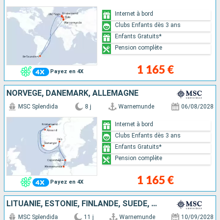
Internet à bord
Clubs Enfants dès 3 ans
Enfants Gratuits*
Pension complète
1 165 €
Payez en 4X
NORVÈGE, DANEMARK, ALLEMAGNE
MSC Splendida
8 j
Warnemunde
06/08/2028
Internet à bord
Clubs Enfants dès 3 ans
Enfants Gratuits*
Pension complète
1 165 €
Payez en 4X
LITUANIE, ESTONIE, FINLANDE, SUÈDE, DANEMARK, ALLEMAGNE
MSC Splendida
11 j
Warnemunde
10/09/2028