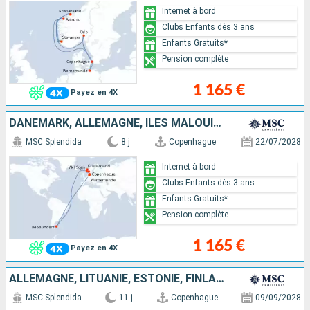
Internet à bord
Clubs Enfants dès 3 ans
Enfants Gratuits*
Pension complète
1 165 €
Payez en 4X
DANEMARK, ALLEMAGNE, ÎLES MALOUINES, NORVÈGE
MSC Splendida
8 j
Copenhague
22/07/2028
Internet à bord
Clubs Enfants dès 3 ans
Enfants Gratuits*
Pension complète
1 165 €
Payez en 4X
ALLEMAGNE, LITUANIE, ESTONIE, FINLANDE, SUÈDE, DANEMARK
MSC Splendida
11 j
Copenhague
09/09/2028