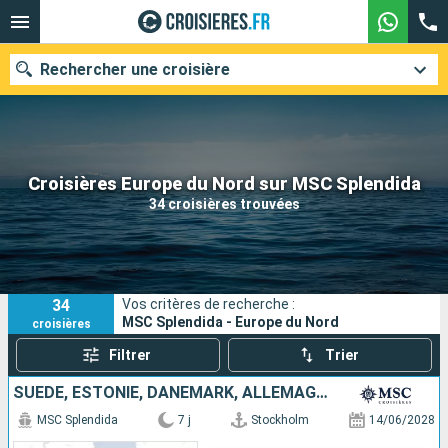
Rechercher une croisière
Nos destinations
Croisières Europe du Nord sur MSC Splendida
34 croisières trouvées
Mois de départ
Ports
Compagnies
34
Vos critères de recherche :
Rechercher
MSC Splendida - Europe du Nord
croisières
Filtrer
Trier
SUÈDE, ESTONIE, DANEMARK, ALLEMAGNE
MSC Splendida
7 j
Stockholm
14/06/2028