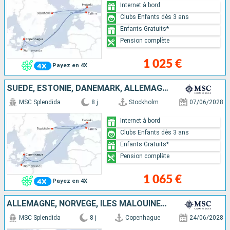
Internet à bord
Clubs Enfants dès 3 ans
Enfants Gratuits*
Pension complète
1 025 €
Payez en 4X
SUÈDE, ESTONIE, DANEMARK, ALLEMAGNE, FINLANDE
MSC Splendida
8 j
Stockholm
07/06/2028
Internet à bord
Clubs Enfants dès 3 ans
Enfants Gratuits*
Pension complète
1 065 €
Payez en 4X
ALLEMAGNE, NORVÈGE, ÎLES MALOUINES, DANEMARK
MSC Splendida
8 j
Copenhague
24/06/2028