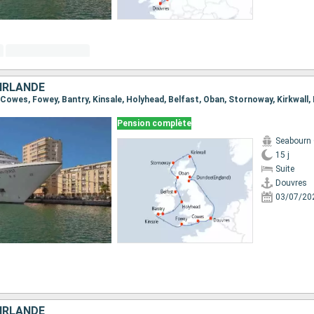
 IRLANDE
Pension complète
Seabourn
15 j
Suite
Douvres
03/07/20
 IRLANDE