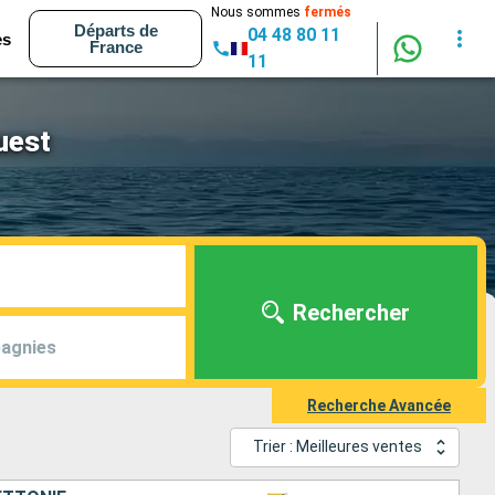
Nous sommes
fermés
Départs de
04 48 80 11
es
France
11
uest
Rechercher
agnies
Recherche Avancée
Trier : Meilleures ventes