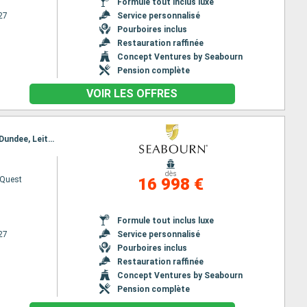
Formule tout inclus luxe
27
Service personnalisé
Pourboires inclus
Restauration raffinée
Concept Ventures by Seabourn
Pension complète
VOIR LES OFFRES
Itinéraire : Douvres, Cowes, Fowey, Bantry, Kinsale, Holyhead, Belfast, Oban, Stornoway, Kirkwall, Dundee, Leith - Edimbourg, Douvres, Trondheim, Bronnoysund, Svolvaer, Tromso, Honningsvag, Loen, Bergen, Amsterdam, Douvres
dès
 Quest
16 998 €
Formule tout inclus luxe
27
Service personnalisé
Pourboires inclus
Restauration raffinée
Concept Ventures by Seabourn
Pension complète