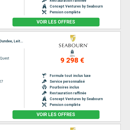
Restauration raffinée
Concept Ventures by Seabourn
Pension complète
VOIR LES OFFRES
Itinéraire : Douvres, Cowes, Fowey, Bantry, Kinsale, Holyhead, Belfast, Oban, Stornoway, Kirkwall, Dundee, Leith - Edimbourg, Douvres
dès
 Quest
9 298 €
Formule tout inclus luxe
27
Service personnalisé
Pourboires inclus
Restauration raffinée
Concept Ventures by Seabourn
Pension complète
VOIR LES OFFRES