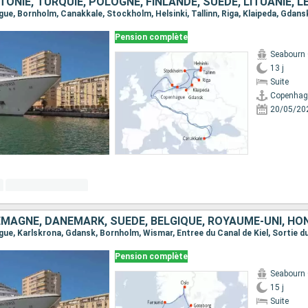
ONIE, TURQUIE, POLOGNE, FINLANDE, SUÈDE, LITUANIE, L
Pension complète
Seabourn
13 j
Suite
Copenhag
20/05/20
Pension complète
Seabourn
15 j
Suite