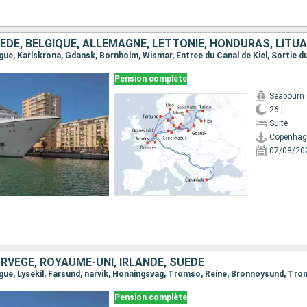
Pension complète
Seabourn
26 j
Suite
Copenhag
07/08/20
RVÈGE, ROYAUME-UNI, IRLANDE, SUÈDE
Pension complète