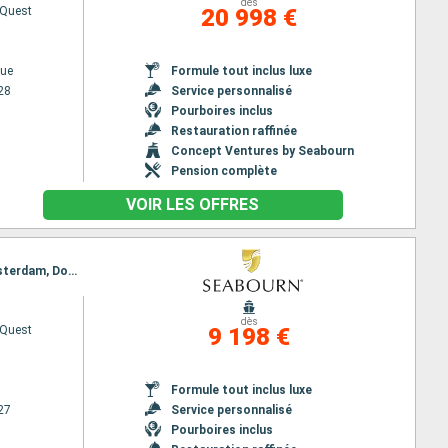
dès
 Quest
20 998 €
ue
Formule tout inclus luxe
28
Service personnalisé
Pourboires inclus
Restauration raffinée
Concept Ventures by Seabourn
Pension complète
VOIR LES OFFRES
Itinéraire : Douvres, Trondheim, Bronnoysund, Svolvaer, Tromso, Honningsvag, Loen, Bergen, Amsterdam, Douvres
dès
 Quest
9 198 €
Formule tout inclus luxe
27
Service personnalisé
Pourboires inclus