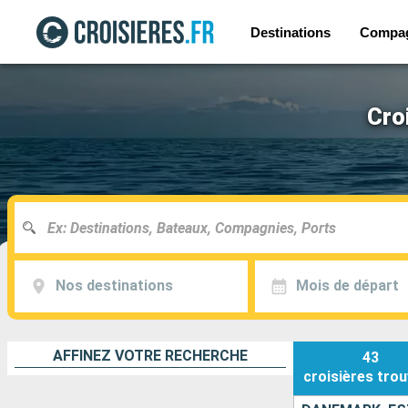
Destinations
Compa
Cro
Nos destinations
Mois de départ
AFFINEZ VOTRE RECHERCHE
43
croisières
trou