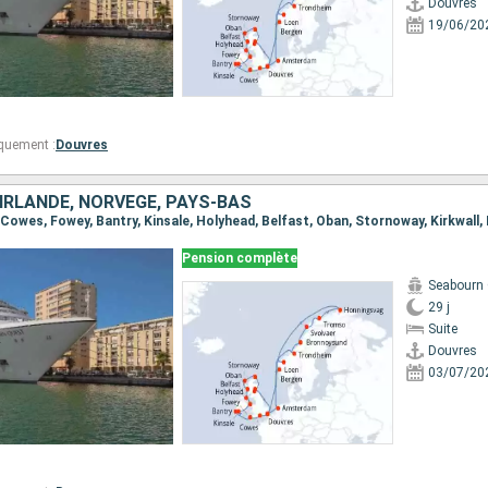
Douvres
19/06/20
quement :
Douvres
IRLANDE, NORVÈGE, PAYS-BAS
Pension complète
Seabourn
29 j
Suite
Douvres
03/07/20