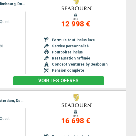
Itinéraire : Douvres, Cowes, Fowey, Bantry, Galway, Greencastle, Oban, Ullapool, Kirkwall, Leith - Edimbourg, Douvres
dès
 Quest
12 998 €
Formule tout inclus luxe
28
Service personnalisé
Pourboires inclus
Restauration raffinée
Concept Ventures by Seabourn
Pension complète
VOIR LES OFFRES
Itinéraire : Douvres, Trondheim, Bronnoysund, Svolvaer, Tromso, Honningsvag, Loen, Bergen, Amsterdam, Douvres, Cowes, Fowey, Bantry, Kinsale, Holyhead, Belfast, Oban, Stornoway, Kirkwall, Dundee, Leith - Edimbourg, Douvres
dès
 Quest
16 698 €