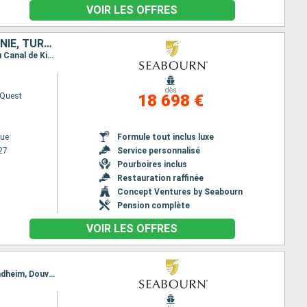
VOIR LES OFFRES
DANEMARK, SUÈDE, BELGIQUE, ALLEMAGNE, LETTONIE, HONDURAS, LITUANIE, TURQUIE, ROYAUME-UNI, POLOGNE, ESTONIE, NORVÈGE
Itinéraire : Copenhague, Karlskrona, Gdansk, Bornholm, Wismar, Entree du Canal de Kiel, Sortie du Canal de Kiel, Oudeschild, Douvres, Anvers, Farsund, Oslo, Goteborg, Alborg, Copenhague, Bornholm, Canakkale, Stockholm, Tallinn, Riga, Klaipeda, Gdansk, Copenhague
dès
 Quest
18 698 €
ue
Formule tout inclus luxe
27
Service personnalisé
Pourboires inclus
Restauration raffinée
Concept Ventures by Seabourn
Pension complète
VOIR LES OFFRES
Itinéraire : Copenhague, Lysekil, Farsund, narvik, Honningsvag, Tromso, Reine, Bronnoysund, Trondheim, Douvres, Cowes, Fowey, Bantry, Galway, Greencastle, Oban, Ullapool, Kirkwall, Leith - Edimbourg, Douvres, Leith - Edimbourg, Lerwick, Haugesund, Farsund, Lysekil, Copenhague