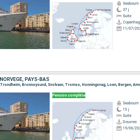
Seabourn
37 j
Suite
Copenhag
11/07/20
 NORVÈGE, PAYS-BAS
Pension complète
Seabourn
15 j
Suite
Douvres
19/06/20