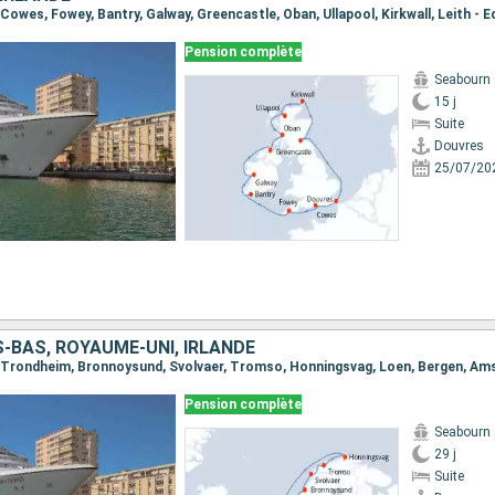
Pension complète
Seabourn
15 j
Suite
Douvres
25/07/20
-BAS, ROYAUME-UNI, IRLANDE
Pension complète
Seabourn
29 j
Suite