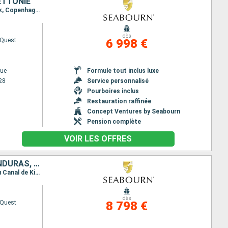
ETTONIE
Itinéraire : Copenhague, Bornholm, Canakkale, Stockholm, Helsinki, Tallinn, Riga, Klaipeda, Gdansk, Copenhague
dès
 Quest
6 998 €
ue
Formule tout inclus luxe
28
Service personnalisé
Pourboires inclus
Restauration raffinée
Concept Ventures by Seabourn
Pension complète
VOIR LES OFFRES
NORVÈGE, ALLEMAGNE, DANEMARK, SUÈDE, BELGIQUE, ROYAUME-UNI, HONDURAS, POLOGNE
Itinéraire : Copenhague, Karlskrona, Gdansk, Bornholm, Wismar, Entree du Canal de Kiel, Sortie du Canal de Kiel, Oudeschild, Douvres, Anvers, Farsund, Oslo, Goteborg, Alborg, Copenhague
dès
 Quest
8 798 €