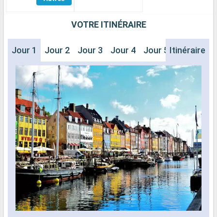
Cabines
VOTRE ITINÉRAIRE
Jour 1
Jour 2
Jour 3
Jour 4
Jour 5
Itinéraire
Jour 6
J