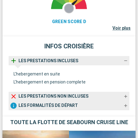
accessibles par bateau. La ville offre également des
opportunités pour la plongée et l'observation de la vie marine
dans ses eaux claires. Le musée de la mer de Lysekil et
GREEN SCORE D
l'aquarium sont parfaits pour en apprendre davantage sur
Voir plus
l'écologie marine locale. Lysekil est une escale idéale pour
ceux qui apprécient la beauté naturelle et la tranquillité des
villes côtières suédoises.
INFOS CROISIÈRE
LES PRESTATIONS INCLUSES
L'hebergement en suite
L'hebergement en pension complete
LES PRESTATIONS NON INCLUSES
LES FORMALITÉS DE DÉPART
TOUTE LA FLOTTE DE SEABOURN CRUISE LINE