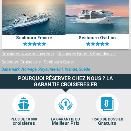
Seabourn Encore
Seabourn Ovation
Croisières www.croisieres.fr
Croisières Fjords & Scandinavie
Seabourn Cruise Line
Seabourn Quest
Danemark, Norvège, Royaume-Uni, Irlande, Suède
POURQUOI RÉSERVER CHEZ NOUS ? LA
GARANTIE CROISIERES.FR
PLUS DE 10 000
LA GARANTIE DU
FRAIS DE DOSSIER
croisières
Meilleur Prix
Gratuits