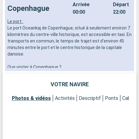
Arrivée
Départ
Copenhague
00:00
22:00
Le port :
F
Le port Oceankaj de Copenhague, situé à seulement environ 7
c
kilomètres du centre-ville historique, est accessible en taxi. En
p
transports en commun, le temps de trajet est d'environ 45
s
minutes entre le port et le centre historique de la capitale
N
danoise.
d
b
Que visiter à Copenhague ?
r
Copenhague, connue pour son mélange harmonieux de design
t
moderne et d'architecture historique, offre une multitude
e
VOTRE NAVIRE
d'attractions. Visitez la statue emblématique de la Petite
Sirène, symbole de la ville. Découvrez le palais de
Photos & vidéos
Activités
Descriptif
Ponts
Cabine
Christiansborg, siège du Parlement danois, et le palais royal
d'Amalienborg pour assister à la relève de la garde. Flânez
dans les rues colorées de Nyhavn, célèbres pour leurs
maisons pittoresques et leur ambiance maritime. Pour une
expérience culturelle, le musée national du Danemark et la
Galerie nationale du Danemark sont des incontournables. Les
jardins de Tivoli, un des plus anciens parcs d'attractions au