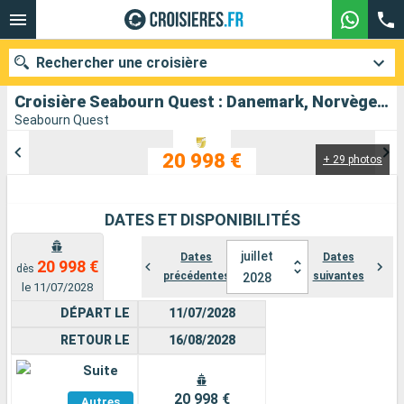
Rechercher une croisière
Croisière Seabourn Quest : Danemark, Norvège, Royaume-Uni, Irlande, Suède au départ de Copenhague
Seabourn Quest
20 998 €
+ 29 photos
Nos destinations
Mois de départ
DATES ET DISPONIBILITÉS
Ports
Compagnies
juillet
Dates
Dates
20 998 €
dès
précédentes
suivantes
2028
Rechercher
le 11/07/2028
DÉPART LE
11/07/2028
RETOUR LE
16/08/2028
Suite
Voir
20 998 €
Autres