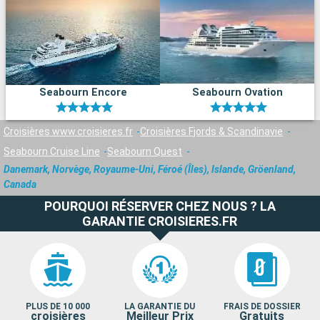
Seabourn Encore
Seabourn Ovation
Croisières www.croisieres.fr
Croisières Fjords & Scandinavie
Seabourn Cruise Line
Seabourn Quest
Danemark, Norvège, Royaume-Uni, Féroé (Îles), Islande, Gröenland,
Canada
POURQUOI RÉSERVER CHEZ NOUS ? LA
GARANTIE CROISIERES.FR
PLUS DE 10 000
LA GARANTIE DU
FRAIS DE DOSSIER
croisières
Meilleur Prix
Gratuits