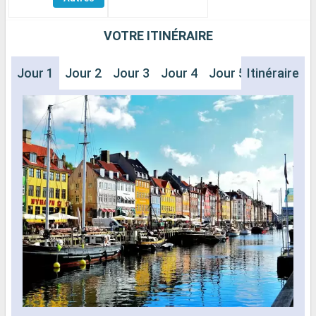
Cabines
VOTRE ITINÉRAIRE
Jour 1
Jour 2
Jour 3
Jour 4
Jour 5
Itinéraire
Jour 6
J