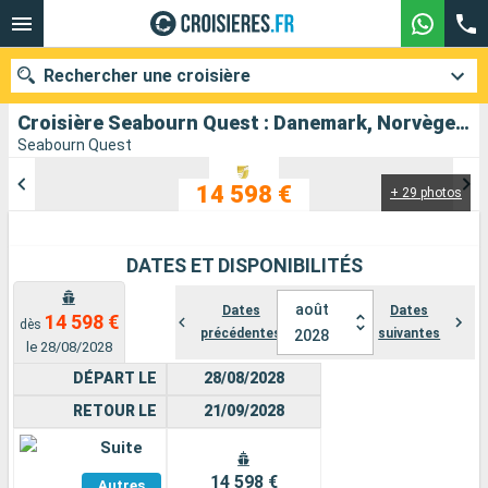
Rechercher une croisière
Croisière Seabourn Quest : Danemark, Norvège, Royaume-Uni, Féroé (Îles), Islande, Gröenland, Canada au départ de Copenhague
Seabourn Quest
14 598 €
+ 29 photos
Nos destinations
Mois de départ
DATES ET DISPONIBILITÉS
Ports
Compagnies
août
Dates
Dates
14 598 €
dès
précédentes
suivantes
2028
Rechercher
le 28/08/2028
DÉPART LE
28/08/2028
RETOUR LE
21/09/2028
Suite
Voir
14 598 €
Autres