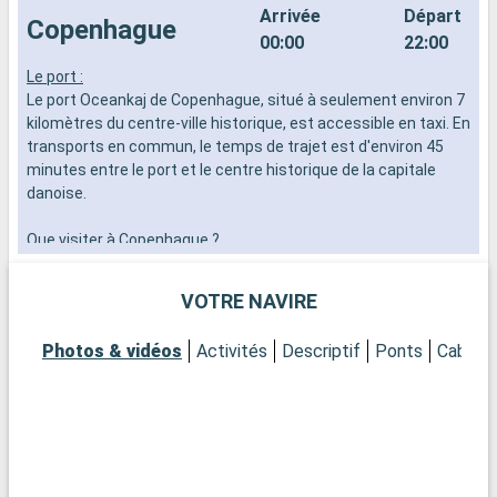
Arrivée
Départ
Copenhague
00:00
22:00
Le port :
F
Le port Oceankaj de Copenhague, situé à seulement environ 7
c
kilomètres du centre-ville historique, est accessible en taxi. En
p
transports en commun, le temps de trajet est d'environ 45
s
minutes entre le port et le centre historique de la capitale
N
danoise.
d
b
Que visiter à Copenhague ?
r
Copenhague, connue pour son mélange harmonieux de design
t
moderne et d'architecture historique, offre une multitude
e
VOTRE NAVIRE
d'attractions. Visitez la statue emblématique de la Petite
Sirène, symbole de la ville. Découvrez le palais de
Photos & vidéos
Activités
Descriptif
Ponts
Cabine
Christiansborg, siège du Parlement danois, et le palais royal
d'Amalienborg pour assister à la relève de la garde. Flânez
dans les rues colorées de Nyhavn, célèbres pour leurs
maisons pittoresques et leur ambiance maritime. Pour une
expérience culturelle, le musée national du Danemark et la
Galerie nationale du Danemark sont des incontournables. Les
jardins de Tivoli, un des plus anciens parcs d'attractions au