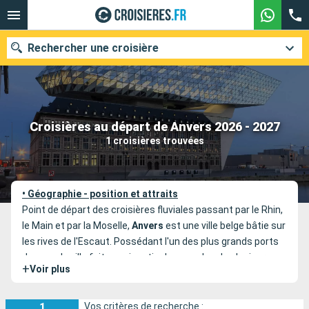
Rechercher une croisière
Nos destinations
Croisières au départ de Anvers 2026 - 2027
1 croisières trouvées
Mois de départ
Ports
Compagnies
• Géographie - position et attraits
Point de départ des croisières fluviales passant par le Rhin,
Rechercher
le Main et par la Moselle,
Anvers
est une ville belge bâtie sur
les rives de l'Escaut. Possédant l'un des plus grands ports
du pays, la ville fait aussi partie des escales de plusieurs
+
Voir plus
croisières maritimes en Europe du Nord. Ville d'histoire
connue pour sa tradition de taille et de commerce de
diamant, Anvers est également le berceau de grands
1
Vos critères de recherche :