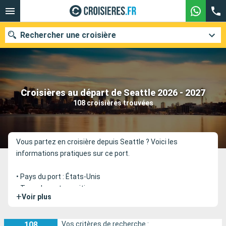
Rechercher une croisière
Nos destinations
Croisières au départ de Seattle 2026 - 2027
108 croisières trouvées
Mois de départ
Ports
Compagnies
Vous partez en croisière depuis Seattle ? Voici les
informations pratiques sur ce port.
Rechercher
• Pays du port : États-Unis
• Type de port : maritime
+
Voir plus
• Destination principale desservie : Canada / Bermudes
• Terminal de départ : F6
108
Vos critères de recherche :