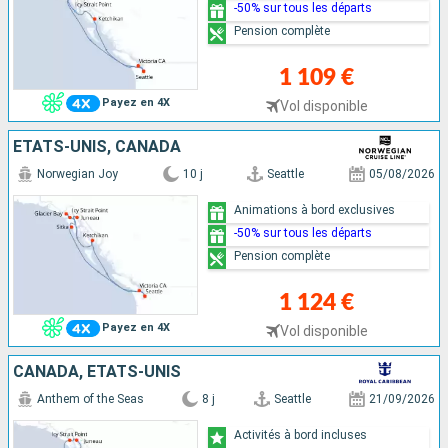
-50% sur tous les départs
Pension complète
1 109 €
Payez en 4X
Vol disponible
ÉTATS-UNIS, CANADA
Norwegian Joy
10 j
Seattle
05/08/2026
Animations à bord exclusives
-50% sur tous les départs
Pension complète
1 124 €
Payez en 4X
Vol disponible
CANADA, ÉTATS-UNIS
Anthem of the Seas
8 j
Seattle
21/09/2026
Activités à bord incluses