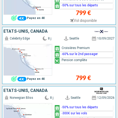
-50% sur tous les départs
799 €
Payez en 4X
Vol disponible
ÉTATS-UNIS, CANADA
Celebrity Edge
8 j
Seattle
10/09/2027
Croisières Premium
-60% sur le 2nd passager
Pension complète
799 €
Payez en 4X
ÉTATS-UNIS, CANADA
Norwegian Bliss
8 j
Seattle
12/09/2026
-50% sur tous les départs
-300€ sur les vols