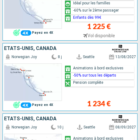
Idéal pour les familles
-60% sur le 2ème passager
Enfants dès 99€
1 225 €
Payez en 4X
Vol disponible
ÉTATS-UNIS, CANADA
Norwegian Joy
8 j
Seattle
13/08/2027
Animations à bord exclusives
-50% sur tous les départs
Pension complète
1 234 €
Payez en 4X
ÉTATS-UNIS, CANADA
Norwegian Joy
10 j
Seattle
08/09/2027
Animations à bord exclusives