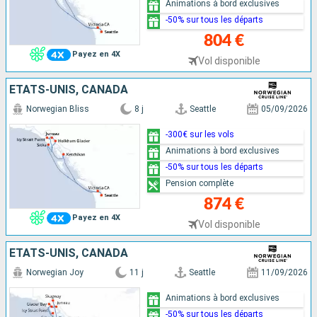
Animations à bord exclusives
-50% sur tous les départs
804 €
Payez en 4X
Vol disponible
ÉTATS-UNIS, CANADA
Norwegian Bliss
8 j
Seattle
05/09/2026
-300€ sur les vols
Animations à bord exclusives
-50% sur tous les départs
Pension complète
874 €
Payez en 4X
Vol disponible
ÉTATS-UNIS, CANADA
Norwegian Joy
11 j
Seattle
11/09/2026
Animations à bord exclusives
-50% sur tous les départs