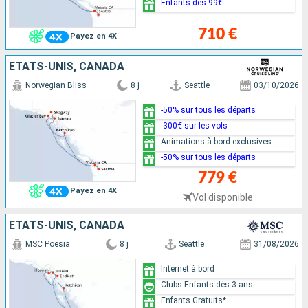
Enfants dès 99€
710 €
Payez en 4X
ÉTATS-UNIS, CANADA
Norwegian Bliss
8 j
Seattle
03/10/2026
-50% sur tous les départs
-300€ sur les vols
Animations à bord exclusives
-50% sur tous les départs
779 €
Payez en 4X
Vol disponible
ÉTATS-UNIS, CANADA
MSC Poesia
8 j
Seattle
31/08/2026
Internet à bord
Clubs Enfants dès 3 ans
Enfants Gratuits*