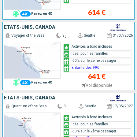
614 €
Payez en 4X
ÉTATS-UNIS, CANADA
Voyager of the Seas
8 j
Seattle
31/07/2026
Activités à bord incluses
Idéal pour les familles
-60% sur le 2ème passager
Enfants dès 99€
641 €
Payez en 4X
Vol disponible
ÉTATS-UNIS, CANADA
Quantum of the Seas
8 j
Seattle
17/05/2027
Activités à bord incluses
Idéal pour les familles
-60% sur le 2ème passager