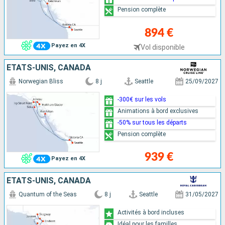
Pension complète
894 €
Payez en 4X
Vol disponible
ÉTATS-UNIS, CANADA
Norwegian Bliss
8 j
Seattle
25/09/2027
-300€ sur les vols
Animations à bord exclusives
-50% sur tous les départs
Pension complète
939 €
Payez en 4X
ÉTATS-UNIS, CANADA
Quantum of the Seas
8 j
Seattle
31/05/2027
Activités à bord incluses
Idéal pour les familles