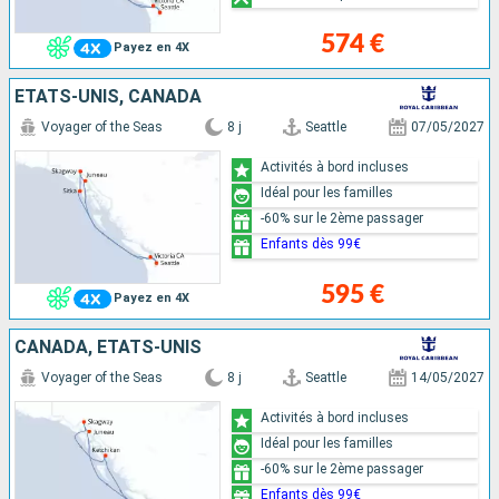
574 €
Payez en 4X
ÉTATS-UNIS, CANADA
Voyager of the Seas
8 j
Seattle
07/05/2027
Activités à bord incluses
Idéal pour les familles
-60% sur le 2ème passager
Enfants dès 99€
595 €
Payez en 4X
CANADA, ÉTATS-UNIS
Voyager of the Seas
8 j
Seattle
14/05/2027
Activités à bord incluses
Idéal pour les familles
-60% sur le 2ème passager
Enfants dès 99€