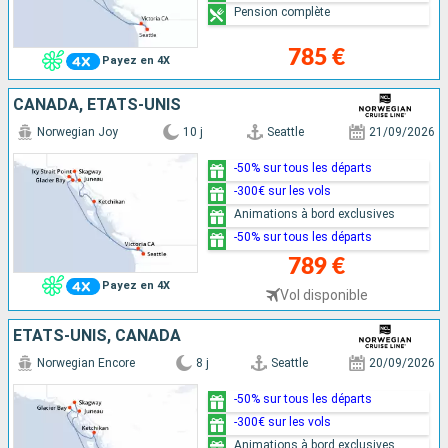
Pension complète
785 €
Payez en 4X
CANADA, ÉTATS-UNIS
Norwegian Joy
10 j
Seattle
21/09/2026
-50% sur tous les départs
-300€ sur les vols
Animations à bord exclusives
-50% sur tous les départs
789 €
Payez en 4X
Vol disponible
ÉTATS-UNIS, CANADA
Norwegian Encore
8 j
Seattle
20/09/2026
-50% sur tous les départs
-300€ sur les vols
Animations à bord exclusives