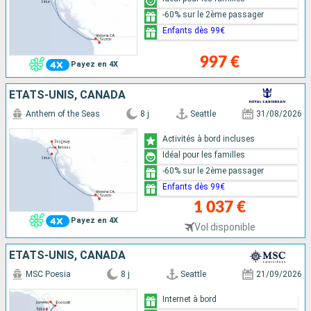
-60% sur le 2ème passager
Enfants dès 99€
997 €
Payez en 4X
ÉTATS-UNIS, CANADA
Anthem of the Seas
8 j
Seattle
31/08/2026
Activités à bord incluses
Idéal pour les familles
-60% sur le 2ème passager
Enfants dès 99€
1 037 €
Payez en 4X
Vol disponible
ÉTATS-UNIS, CANADA
MSC Poesia
8 j
Seattle
21/09/2026
Internet à bord