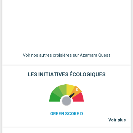
spectaculaires. Les îles des Bahamas, joyaux des Caraïbes,
sont à une courte distance de navigation et constituent un
paradis pour une journée sur leurs plages de sable blanc
immaculé. Pour les amateurs de plongée, les récifs coralliens
de Key Largo offrent une expérience sous-marine
extraordinaire. Ces destinations aux alentours de Miami
dévoilent la beauté naturelle et la diversité culturelle de la
région.
Voir nos autres croisières sur Azamara Quest
LES INITIATIVES ÉCOLOGIQUES
GREEN SCORE D
Voir plus