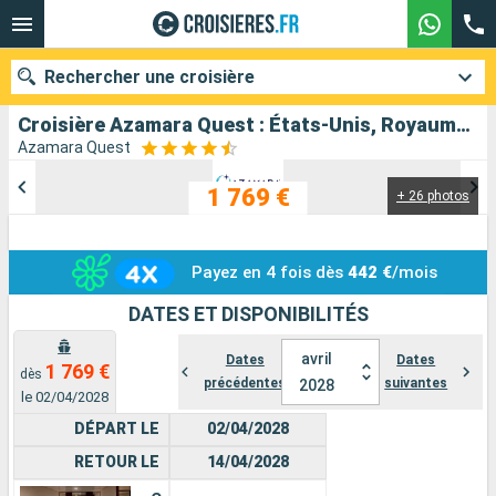
Rechercher une croisière
Croisière Azamara Quest : États-Unis, Royaume-Uni, Portugal au départ de Miami
Azamara Quest
1 769 €
+ 26 photos
Nos destinations
Mois de départ
Payez en 4 fois dès
442 €
/mois
Ports
Compagnies
DATES ET DISPONIBILITÉS
Rechercher
avril
Dates
Dates
1 769 €
dès
précédentes
suivantes
2028
le 02/04/2028
DÉPART LE
02/04/2028
RETOUR LE
14/04/2028