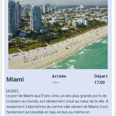
Arrivée
Départ
Miami
--:--
17:00
Le port :
L
Le port de Miami aux États-Unis, un des plus grands ports de
d
croisière au monde, est idéalement situé au cœur de la ville. À
n
seulement 2 kilomètres du centre-ville vibrant de Miami, il est
s
facilement accessible en taxi, en bus ou même en
d