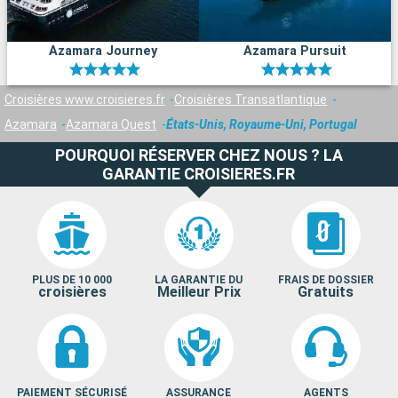
Azamara Journey
Azamara Pursuit
Croisières www.croisieres.fr
Croisières Transatlantique
Azamara
Azamara Quest
États-Unis, Royaume-Uni, Portugal
POURQUOI RÉSERVER CHEZ NOUS ? LA
GARANTIE CROISIERES.FR
PLUS DE 10 000
LA GARANTIE DU
FRAIS DE DOSSIER
croisières
Meilleur Prix
Gratuits
PAIEMENT SÉCURISÉ
ASSURANCE
AGENTS