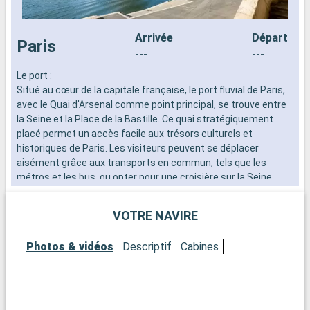
Arrivée
Départ
Paris
---
---
Le port :
L
Situé au cœur de la capitale française, le port fluvial de Paris,
S
avec le Quai d'Arsenal comme point principal, se trouve entre
a
la Seine et la Place de la Bastille. Ce quai stratégiquement
l
placé permet un accès facile aux trésors culturels et
p
historiques de Paris. Les visiteurs peuvent se déplacer
h
aisément grâce aux transports en commun, tels que les
a
métros et les bus, ou opter pour une croisière sur la Seine
m
pour une perspective unique sur la ville.
p
VOTRE NAVIRE
Que visiter à Paris ?
Q
Paris, ville de lumières et d'histoire, offre une myriade
P
Photos & vidéos
Descriptif
Cabines
d'attractions. Près du Quai d'Arsenal, découvrez la Place de la
d
Bastille, chargée d'histoire, et le Marais, un quartier charmant
B
avec ses boutiques et ses galeries d'art. Visitez la cathédrale
a
Notre-Dame et l'Île de la Cité, à une courte distance. Le Louvre
N
et le Centre Pompidou, avec leurs collections artistiques
e