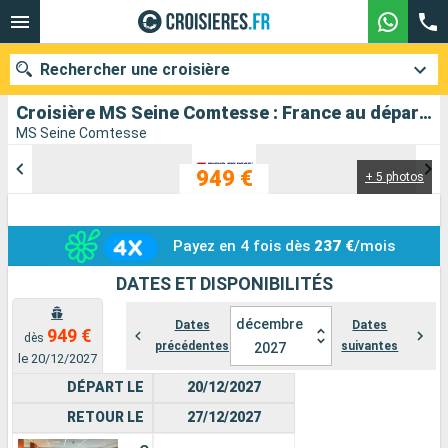
Rechercher une croisière
Croisière MS Seine Comtesse : France au départ de Paris
MS Seine Comtesse
949 €
+ 5 photos
Nos destinations
Mois de départ
Payez en 4 fois dès
237 €
/mois
Ports
Compagnies
DATES ET DISPONIBILITÉS
Rechercher
décembre
Dates
Dates
949 €
dès
précédentes
suivantes
2027
le 20/12/2027
DÉPART LE
20/12/2027
RETOUR LE
27/12/2027