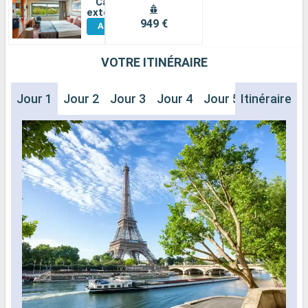
Cabine
Voir
extérieure
949 €
Autres
Cabines
VOTRE ITINÉRAIRE
Jour 1
Jour 2
Jour 3
Jour 4
Jour 5
Itinéraire
Jour 6
J