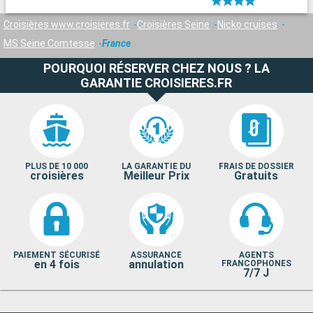
Croisières www.croisieres.fr
Croisières Seine
Nicko cruises
MS Seine Comtesse
France
POURQUOI RÉSERVER CHEZ NOUS ? LA
GARANTIE CROISIERES.FR
PLUS DE 10 000
LA GARANTIE DU
FRAIS DE DOSSIER
croisières
Meilleur Prix
Gratuits
PAIEMENT SÉCURISÉ
ASSURANCE
AGENTS
en 4 fois
annulation
FRANCOPHONES
7/7 J