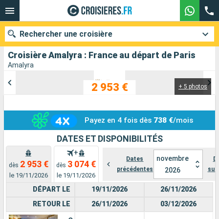
Rechercher une croisière
Croisière Amalyra : France au départ de Paris
Amalyra
2 953 €
+ 5 photos
Nos destinations
Mois de départ
Payez en 4 fois dès
738 €
/mois
Ports
Compagnies
DATES ET DISPONIBILITÉS
+
Rechercher
novembre
Dates
D
2 953 €
3 074 €
dès
dès
précédentes
sui
2026
le 19/11/2026
le 19/11/2026
DÉPART LE
19/11/2026
26/11/2026
RETOUR LE
26/11/2026
03/12/2026