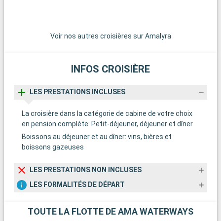
Enfin, une visite à Fontainebleau, avec son château historique
E
et sa forêt, offre la possibilité de découvrir l'un des plus
e
grands palais royaux français et d'explorer une vaste forêt
g
domaniale.
d
Voir nos autres croisières sur Amalyra
INFOS CROISIÈRE
LES PRESTATIONS INCLUSES
La croisière dans la catégorie de cabine de votre choix
en pension complète: Petit-déjeuner, déjeuner et dîner
Boissons au déjeuner et au dîner: vins, bières et
boissons gazeuses
LES PRESTATIONS NON INCLUSES
LES FORMALITÉS DE DÉPART
TOUTE LA FLOTTE DE AMA WATERWAYS