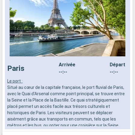
Arrivée
Départ
Paris
--:--
--:--
Le port :
L
Situé au cœur de la capitale française, le port fluvial de Paris,
S
avec le Quai d'Arsenal comme point principal, se trouve entre
a
la Seine et la Place de la Bastille. Ce quai stratégiquement
l
placé permet un accès facile aux trésors culturels et
p
historiques de Paris. Les visiteurs peuvent se déplacer
h
aisément grâce aux transports en commun, tels que les
a
métros et les bus, ou opter pour une croisière sur la Seine
m
pour une perspective unique sur la ville.
p