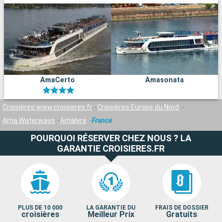
AmaCerto
Amasonata
Croisières www.croisieres.fr
Croisières Europe du Nord
Ama Waterways
Amalyra
France
POURQUOI RÉSERVER CHEZ NOUS ? LA
GARANTIE CROISIERES.FR
PLUS DE 10 000
LA GARANTIE DU
FRAIS DE DOSSIER
croisières
Meilleur Prix
Gratuits