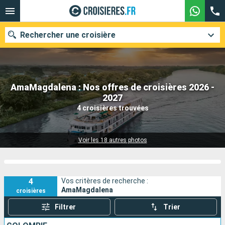
Rechercher une croisière
AmaMagdalena : Nos offres de croisières 2026 -
Nos destinations
2027
4 croisières trouvées
Mois de départ
Ports
Compagnies
Voir les 18 autres photos
Rechercher
4
Vos critères de recherche :
AmaMagdalena
croisières
Filtrer
Trier