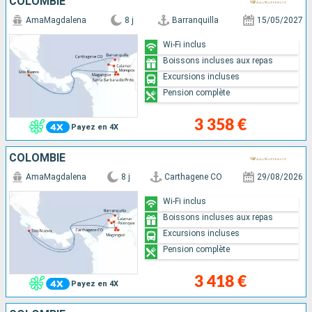
COLOMBIE
AmaMagdalena
8 j
Barranquilla
15/05/2027
Wi-Fi inclus
Boissons incluses aux repas
Excursions incluses
Pension complète
3 358 €
Payez en 4X
COLOMBIE
AmaMagdalena
8 j
Carthagene CO
29/08/2026
Wi-Fi inclus
Boissons incluses aux repas
Excursions incluses
Pension complète
3 418 €
Payez en 4X