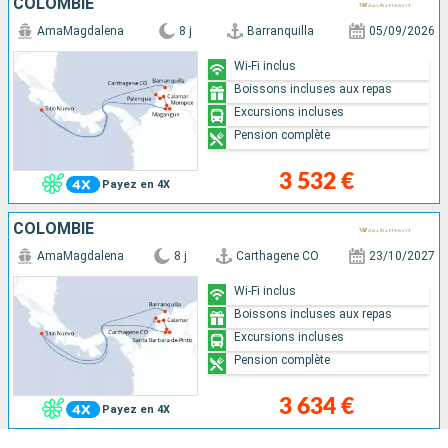
COLOMBIE
AmaMagdalena
8 j
Barranquilla
05/09/2026
Wi-Fi inclus
Boissons incluses aux repas
Excursions incluses
Pension complète
3 532 €
Payez en 4X
COLOMBIE
AmaMagdalena
8 j
Carthagene CO
23/10/2027
Wi-Fi inclus
Boissons incluses aux repas
Excursions incluses
Pension complète
3 634 €
Payez en 4X