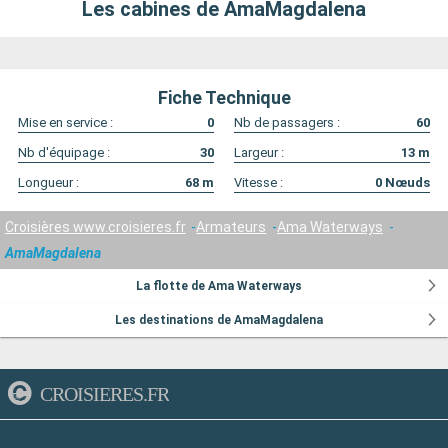
Les cabines de AmaMagdalena
Fiche Technique
Mise en service :
0
Nb de passagers :
60
Nb d'équipage :
30
Largeur :
13
m
Longueur :
68
m
Vitesse :
0
Nœuds
Croisières www.croisieres.fr
Armateurs
Ama Waterways
AmaMagdalena
La flotte de Ama Waterways
Les destinations de AmaMagdalena
CROISIERES.FR