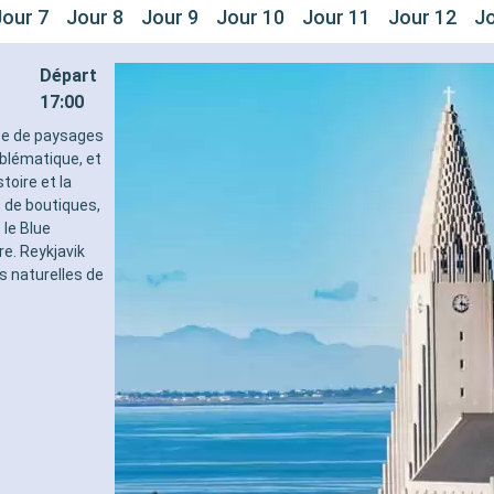
Jour 7
Jour 8
Jour 9
Jour 10
Jour 11
Jour 12
Jo
Départ
17:00
rée de paysages
mblématique, et
toire et la
t de boutiques,
le Blue
e. Reykjavik
s naturelles de