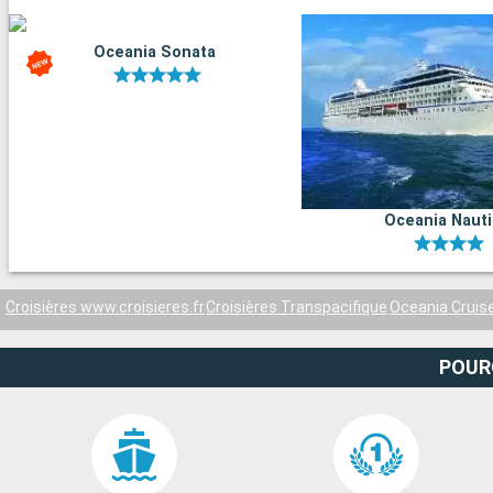
Oceania Sonata
Oceania Naut
Croisières www.croisieres.fr
Croisières Transpacifique
Oceania Cruis
POUR