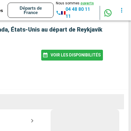
Nous sommes
ouverts
Départs de
04 48 80 11
es
France
11
ada, États-Unis au départ de Reykjavik
VOIR LES DISPONIBILITÉS