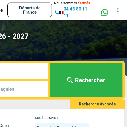
Nous sommes
fermés
Départs de
04 48 80 11
es
France
11
26 - 2027
Rechercher
agnies
Recherche Avancée
ACCÈS RAPIDE
Orient