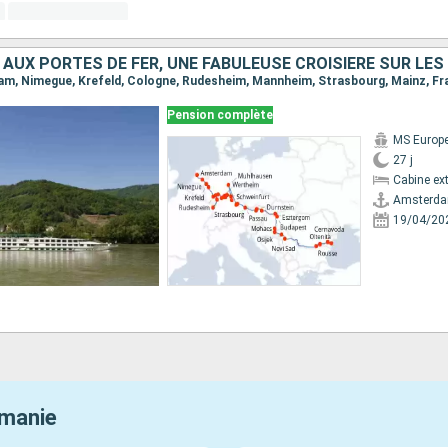
Pension complète
MS Europ
27 j
Cabine ext
Amsterd
19/04/20
umanie