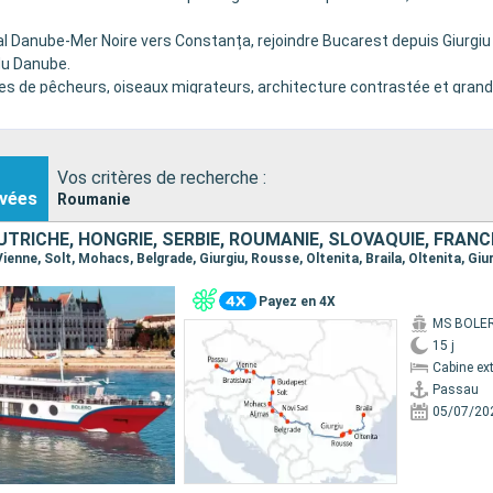
nal Danube-Mer Noire vers Constanța, rejoindre Bucarest depuis Giurgiu 
du Danube.
llages de pêcheurs, oiseaux migrateurs, architecture contrastée et grand
.
Vos critères de recherche :
vées
Roumanie
TRICHE, HONGRIE, SERBIE, ROUMANIE, SLOVAQUIE, FRANC
Payez en 4X
MS BOLE
15 j
Cabine ext
Passau
05/07/20