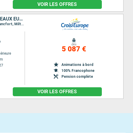
VOIR LES OFFRES
D'AMSTERDAM AUX PORTES DE FER, UNE FABULEUSE CROISIÈRE SUR LES EAUX EUROPÉENNES
Itinéraire : Amsterdam, Nimegue, Krefeld, Cologne, Rudesheim, Mannheim, Strasbourg, Mainz, Francfort, Miltenberg, Wertheim, Karlstadt, Wurtzbourg, Schweinfurt, Bamberg, Nuremberg, Muhlhausen, Kelheim, Regensburg, Passau, Melk, Durnstein, Vienne, Esztergom, Budapest, Mohacs, Osijek, Novi Sad, Belgrade, Rousse, Oltenita, Cernavoda, Constanta, Cernavoda, Oltenita
e
dès
5 087 €
érieure
am
Animations à bord
27
100% Francophone
Pension complète
VOIR LES OFFRES