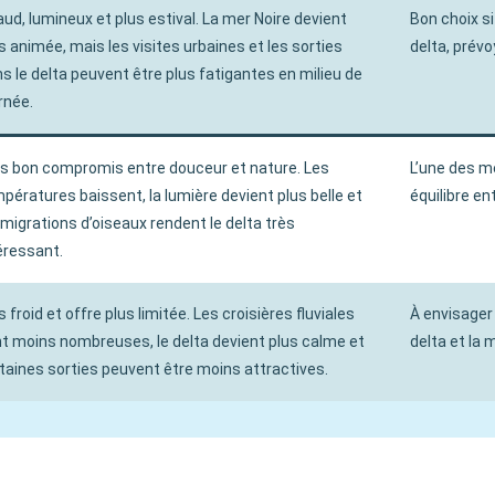
ud, lumineux et plus estival. La mer Noire devient
Bon choix s
s animée, mais les visites urbaines et les sorties
delta, prévo
s le delta peuvent être plus fatigantes en milieu de
rnée.
s bon compromis entre douceur et nature. Les
L’une des m
pératures baissent, la lumière devient plus belle et
équilibre en
 migrations d’oiseaux rendent le delta très
éressant.
s froid et offre plus limitée. Les croisières fluviales
À envisager 
t moins nombreuses, le delta devient plus calme et
delta et la 
taines sorties peuvent être moins attractives.