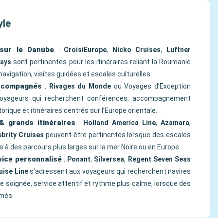
yle
 sur le Danube
:
CroisiEurope
,
Nicko Cruises
,
Luftner
ays
sont pertinentes pour les itinéraires reliant la Roumanie
avigation, visites guidées et escales culturelles.
accompagnés
:
Rivages du Monde
ou Voyages d’Exception
voyageurs qui recherchent conférences, accompagnement
orique et itinéraires centrés sur l’Europe orientale.
& grands itinéraires
:
Holland America Line
,
Azamara
,
ebrity Cruises
peuvent être pertinentes lorsque des escales
 à des parcours plus larges sur la mer Noire ou en Europe.
vice personnalisé
:
Ponant
,
Silversea
,
Regent Seven Seas
uise Line
s’adressent aux voyageurs qui recherchent navires
ie soignée, service attentif et rythme plus calme, lorsque des
mmés.