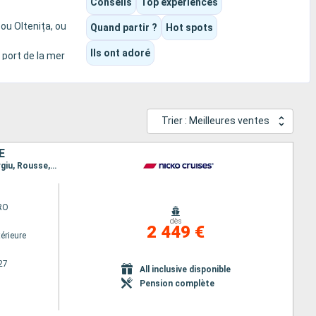
Conseils
Top expériences
ou Oltenița, ou
Quand partir ?
Hot spots
Ils ont adoré
 port de la mer
Trier : Meilleures ventes
E
Itinéraire : Passau, Vienne, Solt, Mohacs, Belgrade, Giurgiu, Rousse, Oltenita, Braila, Oltenita, Giurgiu, Rousse, Novi Sad, Aljmas, Budapest, Bratislava, Ybbs, Passau
RO
dès
2 449 €
érieure
27
All inclusive disponible
Pension complète