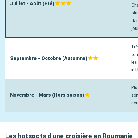
Juillet - Août (Eté)
Cha
plu
dan
jou
Trè
tem
Septembre - Octobre (Automne)
les
int
Plu
Novembre - Mars (Hors saison)
son
cer
Les hotspots d'une croisière en Roumanie