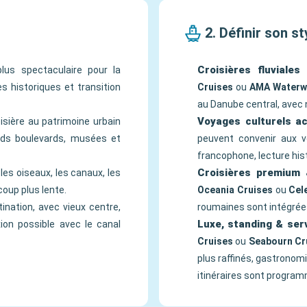
2. Définir son st
Croisières fluviales
lus spectaculaire pour la
es historiques et transition
Cruises
ou
AMA Waterw
au Danube central, avec n
Voyages culturels 
roisière au patrimoine urbain
ands boulevards, musées et
peuvent convenir aux 
francophone, lecture hist
Croisières premium 
, les oiseaux, les canaux, les
coup plus lente.
Oceania Cruises
ou
Cel
ination, avec vieux centre,
roumaines sont intégrées
Luxe, standing & ser
ion possible avec le canal
Cruises
ou
Seabourn Cr
plus raffinés, gastronom
itinéraires sont progra