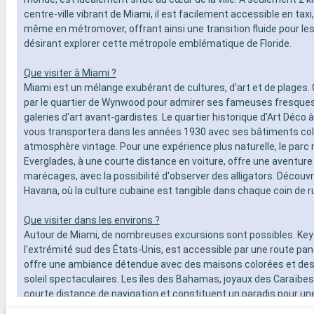
centre-ville vibrant de Miami, il est facilement accessible en taxi
même en métromover, offrant ainsi une transition fluide pour les
désirant explorer cette métropole emblématique de Floride.
Que visiter à Miami ?
Miami est un mélange exubérant de cultures, d'art et de plage
par le quartier de Wynwood pour admirer ses fameuses fresque
galeries d'art avant-gardistes. Le quartier historique d'Art Déco
vous transportera dans les années 1930 avec ses bâtiments col
atmosphère vintage. Pour une expérience plus naturelle, le parc 
Everglades, à une courte distance en voiture, offre une aventure
marécages, avec la possibilité d'observer des alligators. Découvr
Havana, où la culture cubaine est tangible dans chaque coin de r
Que visiter dans les environs ?
Autour de Miami, de nombreuses excursions sont possibles. Key
l'extrémité sud des États-Unis, est accessible par une route pa
offre une ambiance détendue avec des maisons colorées et de
soleil spectaculaires. Les îles des Bahamas, joyaux des Caraïbes
courte distance de navigation et constituent un paradis pour un
leurs plages de sable blanc immaculé. Pour les amateurs de plong