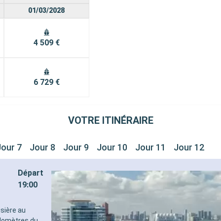
01/03/2028
4 509 €
6 729 €
VOTRE ITINÉRAIRE
Jour 7
Jour 8
Jour 9
Jour 10
Jour 11
Jour 12
Départ
19:00
isière au
ilomètres du