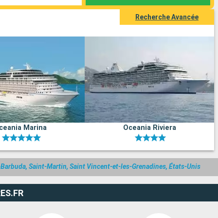
Recherche Avancée
ceania Marina
Oceania Riviera
Barbuda, Saint-Martin, Saint Vincent-et-les-Grenadines, États-Unis
ES.FR