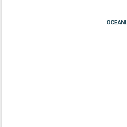
coralliens de Key Largo offrent une expérience sous-marine extr
destinations aux alentours de Miami dévoilent la beauté naturelle
culturelle de la région.
OCEANI