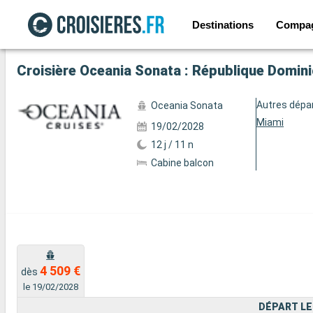
Destinations
Compa
Voir les 5 autres photos
Autres dépa
Oceania Sonata
Miami
19/02/2028
12 j / 11 n
Cabine balcon
4 509 €
dès
le 19/02/2028
DÉPART LE