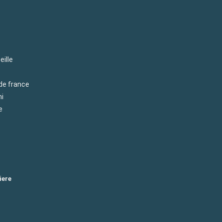
eille
 de france
mi
e
iere