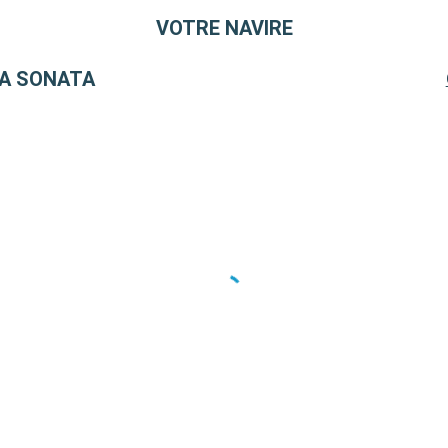
aordinaire. Ces
VOTRE NAVIRE
 et la diversité
A SONATA