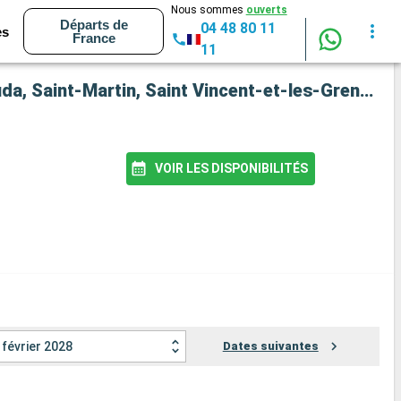
Nous sommes
ouverts
Départs de
04 48 80 11
es
France
11
Croisière Oceania Sonata : République Dominicaine, Porto Rico, Guadeloupe, Antigua-et-Barbuda, Saint-Martin, Saint Vincent-et-les-Grenadines, États-Unis au départ de Miami
VOIR LES DISPONIBILITÉS
février 2028
Dates suivantes