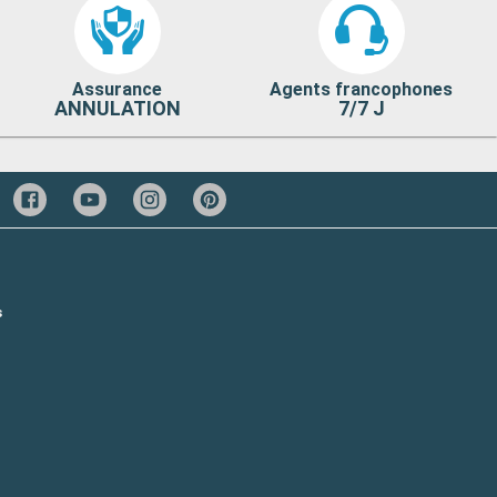
Assurance
Agents francophones
ANNULATION
7/7 J
s