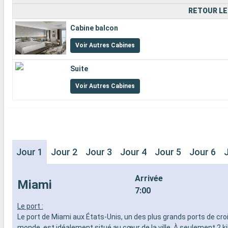
RETOUR LE
Cabine balcon
Voir Autres Cabines
Suite
Voir Autres Cabines
Jour 1
Jour 2
Jour 3
Jour 4
Jour 5
Jour 6
Arrivée
Miami
7:00
Le port :
Le port de Miami aux États-Unis, un des plus grands ports de cro
monde, est idéalement situé au cœur de la ville. À seulement 2 k