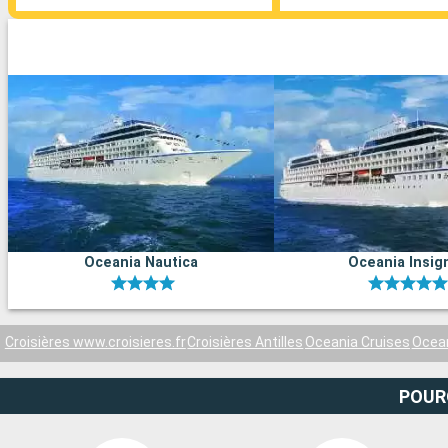
Oceania Nautica
Oceania Insig
Croisières www.croisieres.fr
Croisières Antilles
Oceania Cruises
Ocea
POUR