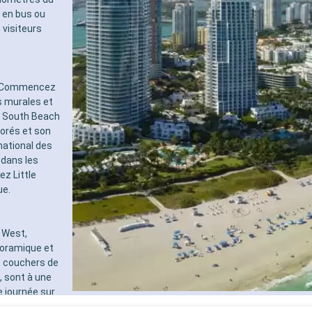
, en bus ou
 visiteurs
s. Commencez
s murales et
 à South Beach
orés et son
national des
 dans les
ez Little
ue.
 West,
noramique et
s couchers de
, sont à une
e journée sur
ée, les récifs