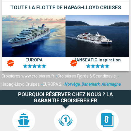
TOUTE LA FLOTTE DE HAPAG-LLOYD CRUISES
EUROPA
HANSEATIC inspiration
Croisières www.croisieres.fr
Croisières Fjords & Scandinavie
Hapag-Lloyd Cruises
EUROPA 2
Norvège, Danemark, Allemagne
POURQUOI RÉSERVER CHEZ NOUS ? LA
GARANTIE CROISIERES.FR