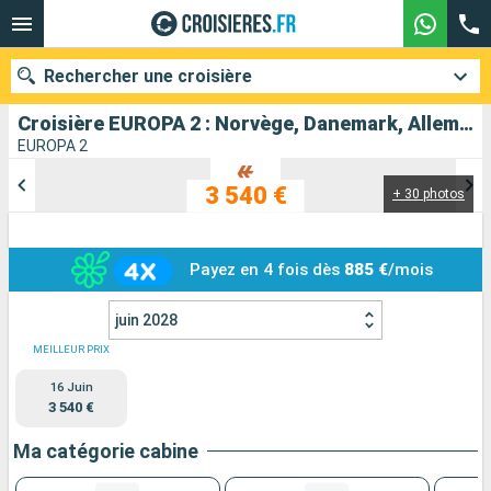
Rechercher une croisière
Croisière EUROPA 2 : Norvège, Danemark, Allemagne au départ de Hamburg Cruise Parade
EUROPA 2
3 540 €
+ 30 photos
Nos destinations
Mois de départ
Payez en 4 fois dès
885 €
/mois
Ports
Compagnies
juin 2028
Rechercher
MEILLEUR PRIX
16 Juin
3 540 €
Ma catégorie cabine