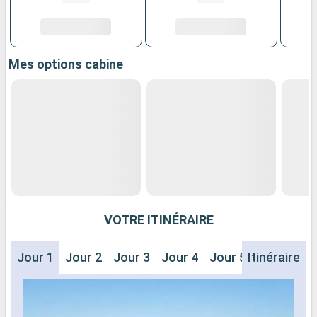
Mes options cabine
VOTRE ITINÉRAIRE
Jour 1
Jour 2
Jour 3
Jour 4
Jour 5
Itinéraire
Jour 6