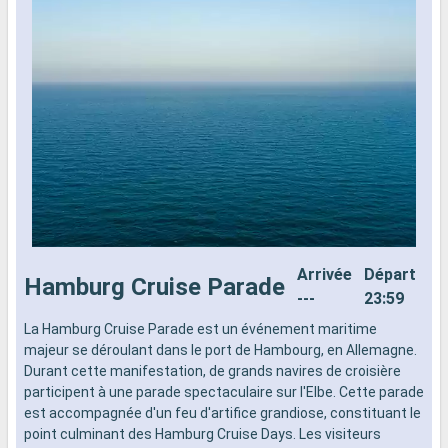
Arrivée
Départ
Hamburg Cruise Parade
---
23:59
​La Hamburg Cruise Parade est un événement maritime
L
majeur se déroulant dans le port de Hambourg, en Allemagne.
d
Durant cette manifestation, de grands navires de croisière
n
participent à une parade spectaculaire sur l'Elbe. Cette parade
s
est accompagnée d'un feu d'artifice grandiose, constituant le
d
point culminant des Hamburg Cruise Days. Les visiteurs