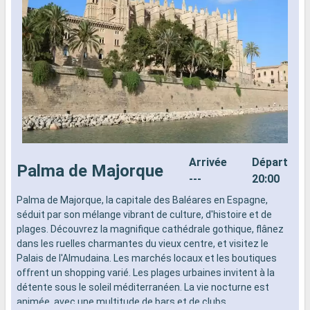
Arrivée
Départ
Palma de Majorque
---
20:00
Palma de Majorque, la capitale des Baléares en Espagne,
L
séduit par son mélange vibrant de culture, d'histoire et de
d
plages. Découvrez la magnifique cathédrale gothique, flânez
n
dans les ruelles charmantes du vieux centre, et visitez le
s
Palais de l'Almudaina. Les marchés locaux et les boutiques
d
offrent un shopping varié. Les plages urbaines invitent à la
détente sous le soleil méditerranéen. La vie nocturne est
animée, avec une multitude de bars et de clubs.