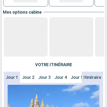
Mes options cabine
VOTRE ITINÉRAIRE
Jour 1
Jour 2
Jour 3
Jour 4
Jour 5
Itinéraire
Jour 6
J