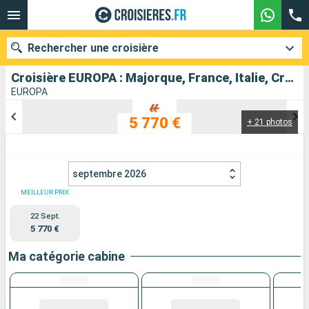
Rechercher une croisière
Croisière EUROPA : Majorque, France, Italie, Croatie, Slovénie au départ de Palma de Majorque
EUROPA
5 770 €
+ 21 photos
Nos destinations
Mois de départ
septembre 2026
Ports
Compagnies
MEILLEUR PRIX
22 Sept.
Rechercher
5 770 €
Ma catégorie cabine