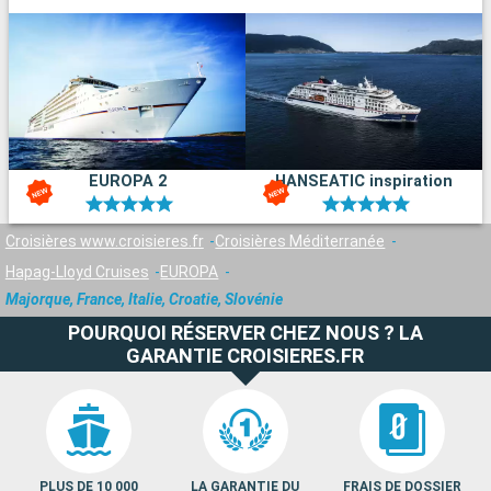
EUROPA 2
HANSEATIC inspiration
Croisières www.croisieres.fr
Croisières Méditerranée
Hapag-Lloyd Cruises
EUROPA
Majorque, France, Italie, Croatie, Slovénie
POURQUOI RÉSERVER CHEZ NOUS ? LA
GARANTIE CROISIERES.FR
PLUS DE 10 000
LA GARANTIE DU
FRAIS DE DOSSIER