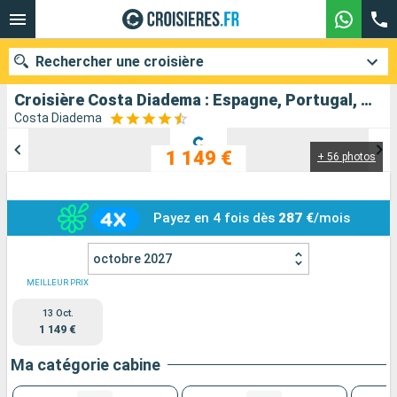
Rechercher une croisière
Croisière Costa Diadema : Espagne, Portugal, Maroc, France, Italie au départ de Barcelone
Costa Diadema
1 149 €
+ 56 photos
Nos destinations
Mois de départ
Payez en 4 fois dès
287 €
/mois
Ports
Compagnies
octobre 2027
Rechercher
MEILLEUR PRIX
13 Oct.
1 149 €
Ma catégorie cabine