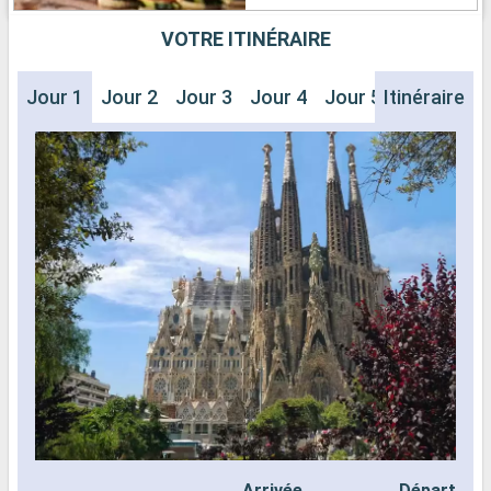
VOTRE ITINÉRAIRE
Jour 1
Jour 2
Jour 3
Jour 4
Jour 5
Itinéraire
Jour 6
J
Arrivée
Départ