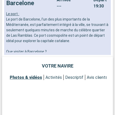
Barcelone
---
19:30
Le port :
L
Le port de Barcelone, l'un des plus importants de la
L
Méditerranée, est parfaitement intégré à la ville, se trouvant à
M
seulement quelques minutes de marche du célèbre quartier
h
de Las Ramblas. Ce port cosmopolite est un point de départ
o
idéal pour explorer la capitale catalane.
v
Q
Que visiter à Barcelone ?
A
Barcelone abrite de nombreux chefs-d'œuvre architecturaux
s
de Gaudí. Admirez la Sagrada Família, parcourrez le Park Güell,
i
VOTRE NAVIRE
et explorez le quartier gothique pour son ambiance historique.
c
Ne manquez pas le marché de la Boqueria pour un aperçu de la
B
Photos & vidéos
Activités
Descriptif
Avis clients
P
vie locale et des saveurs catalanes.
d
Q
Que visiter dans les environs ?
A
Dans les environs de Barcelone, Montserrat offre un paysage
o
spectaculaire avec son monastère perché et ses vues
c
panoramiques. La ville de Sitges, avec ses plages et son
p
festival de cinéma, est également une escapade populaire
e