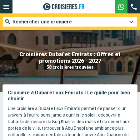
Rechercher une croisière
Croisières Dubaï et Emirats : Offres et
Nos destinations
promotions 2026 - 2027
58 croisières trouvées
Mois de départ
Ports
Compagnies
Croisière à Dubaï et aux Émirats : Le guide pour bien
choisir
Rechercher
Une croisière à Dubaï et aux Émirats permet de passer d’un
univers à l’autre sans jamais quitter le soleil : découvrir à
Dubaï la démesure du Burj Khalifa, des malls et du désert aux
portes de la ville, retrouver à Abu Dhabi une ambiance plus
culturelle et monumentale autour du Louvre Abu Dhabi ou de