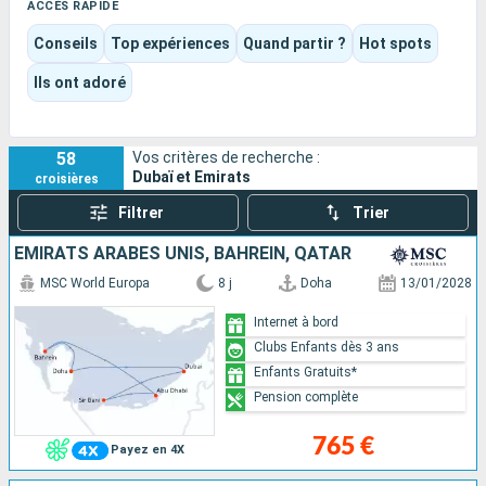
la grande mosquée Sheikh Zayed, puis prolonger l’expérience
ACCÈS RAPIDE
entre plages, îles comme Sir Bani Yas et escales vers Doha,
Conseils
Top expériences
Quand partir ?
Hot spots
Mascate ou les fjords de Khasab.
La destination mêle très naturellement modernité
Ils ont adoré
spectaculaire, culture orientale, parenthèses balnéaires et
plaisir du navire, avec des croisières qui peuvent aussi bien
miser sur le divertissement familial que sur une approche
58
Vos critères de recherche :
plus raffinée et immersive.
Dubaï et Emirats
croisières
Filtrer
Trier
EMIRATS ARABES UNIS, BAHREIN, QATAR
MSC World Europa
8 j
Doha
13/01/2028
Internet à bord
Clubs Enfants dès 3 ans
Enfants Gratuits*
Pension complète
765 €
Payez en 4X