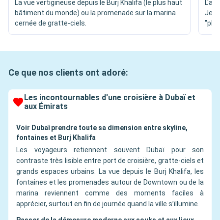
La vue vertigineuse depuis le Burj Khalifa (le plus haut
L'ar
bâtiment du monde) ou la promenade sur la marina
Jean
cernée de gratte-ciels.
"plui
Ce que nos clients ont adoré:
Les incontournables d'une croisière à Dubaï et
aux Émirats
Voir Dubaï prendre toute sa dimension entre skyline,
fontaines et Burj Khalifa
Les voyageurs retiennent souvent Dubaï pour son
contraste très lisible entre port de croisière, gratte-ciels et
grands espaces urbains. La vue depuis le Burj Khalifa, les
fontaines et les promenades autour de Downtown ou de la
marina reviennent comme des moments faciles à
apprécier, surtout en fin de journée quand la ville s’illumine.