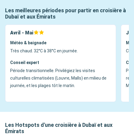
Les meilleures périodes pour partir en croisière à
Dubaï et aux Émirats
Avril - Mai
Jui
Météo & baignade
Mét
Très chaud. 32°C à 38°C en journée.
Chal
Conseil expert
Con
Période transitionnelle. Privilégiez les visites
Péri
culturelles climatisées (Louvre, Malls) en milieu de
repo
journée, et les plages tôt le matin.
Méd
Les Hotspots d'une croisière à Dubaï et aux
Émirats