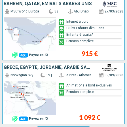
BAHREIN, QATAR, EMIRATS ARABES UNIS
MSC World Europa
8 j
Abu Dhabi
27/03/2028
Internet à bord
Clubs Enfants dès 3 ans
Enfants Gratuits*
Pension complète
915 €
Payez en 4X
GRÈCE, EGYPTE, JORDANIE, ARABIE SAOUDITE, OMAN
Norwegian Sky
19 j
Le Piree - Athenes
09/09/2026
Animations à bord exclusives
Pension complète
1 092 €
Payez en 4X