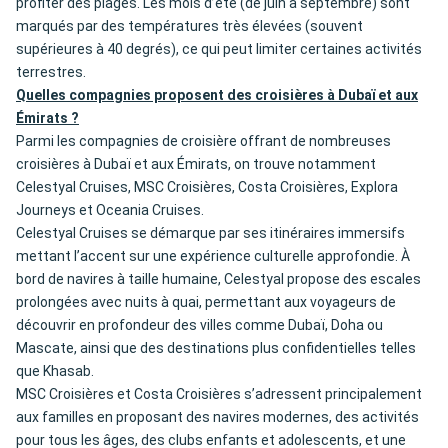
profiter des plages. Les mois d’été (de juin à septembre) sont
marqués par des températures très élevées (souvent
supérieures à 40 degrés), ce qui peut limiter certaines activités
terrestres.
Quelles compagnies proposent des croisières à Dubaï et aux
Émirats ?
Parmi les compagnies de croisière offrant de nombreuses
croisières à Dubaï et aux Émirats, on trouve notamment
Celestyal Cruises, MSC Croisières, Costa Croisières, Explora
Journeys et Oceania Cruises.
Celestyal Cruises se démarque par ses itinéraires immersifs
mettant l’accent sur une expérience culturelle approfondie. À
bord de navires à taille humaine, Celestyal propose des escales
prolongées avec nuits à quai, permettant aux voyageurs de
découvrir en profondeur des villes comme Dubaï, Doha ou
Mascate, ainsi que des destinations plus confidentielles telles
que Khasab.
MSC Croisières et Costa Croisières s’adressent principalement
aux familles en proposant des navires modernes, des activités
pour tous les âges, des clubs enfants et adolescents, et une