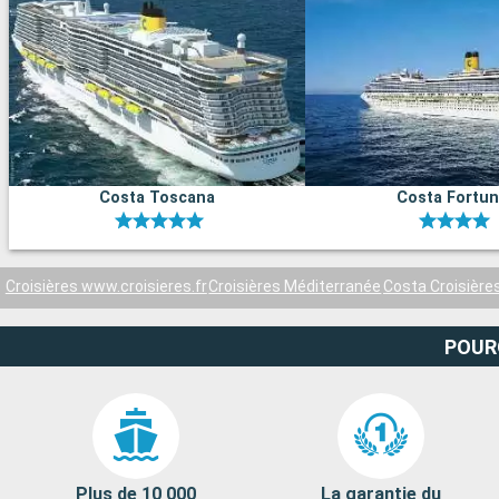
Costa Toscana
Costa Fortu
Croisières www.croisieres.fr
Croisières Méditerranée
Costa Croisière
POUR
Plus de 10 000
La garantie du