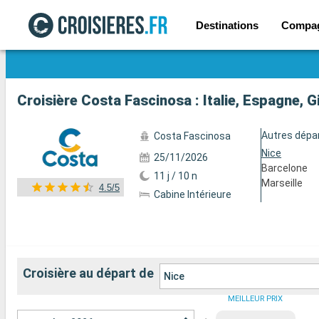
Destinations
Compa
Voir les 59 autres photos
Croisière Costa Fascinosa : Italie, Espagne, G
Autres dépa
Costa Fascinosa
Nice
25/11/2026
Barcelone
11 j / 10 n
Marseille
4.5/5
Cabine Intérieure
Croisière au départ de
Nice
MEILLEUR PRIX