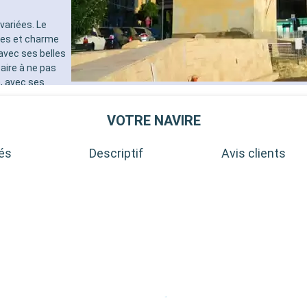
variées. Le
ètres et charme
avec ses belles
aire à ne pas
e, avec ses
sibilités de
 de kilomètres,
VOTRE NAVIRE
faite pour une
tés
Descriptif
Avis clients