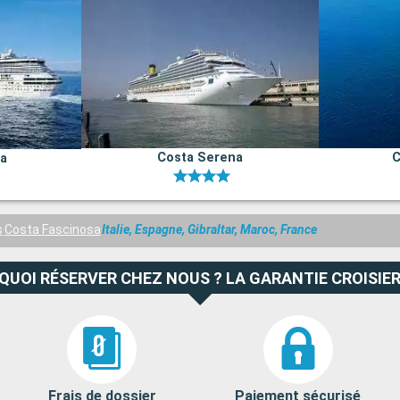
Costa Serena
C
na
s
Costa Fascinosa
Italie, Espagne, Gibraltar, Maroc, France
QUOI RÉSERVER CHEZ NOUS ? LA GARANTIE CROISIER
Frais de dossier
Paiement sécurisé