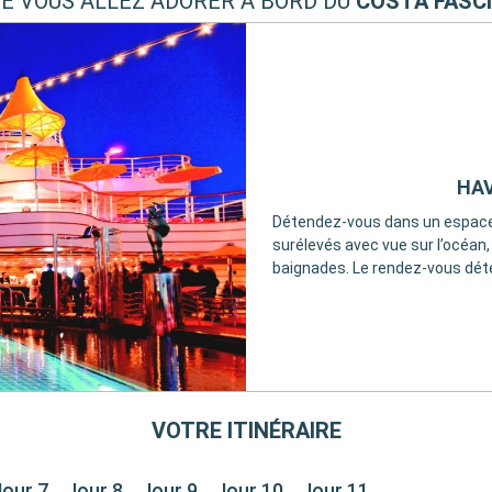
UE VOUS ALLEZ ADORER À BORD DU
COSTA FASC
HAV
Détendez-vous dans un espace él
surélevés avec vue sur l’océan,
baignades. Le rendez-vous déte
VOTRE ITINÉRAIRE
Jour 7
Jour 8
Jour 9
Jour 10
Jour 11