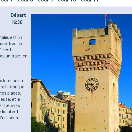
Départ
16:30
talie, est un
ilomètres du
ée est
ou un trajet en
forteresse du
tre historique
tes places.
ieuse, et le
te d'œuvres
 local est
 l'artisanat