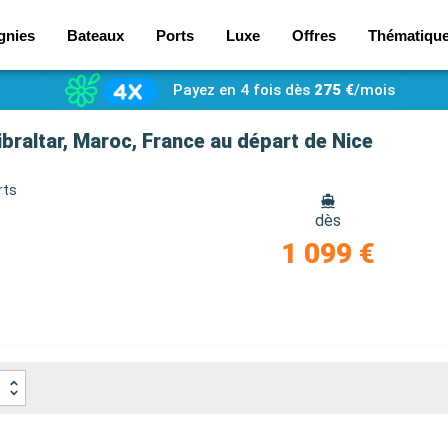
gnies
Bateaux
Ports
Luxe
Offres
Thématiqu
Payez en 4 fois dès
275 €
/mois
ibraltar, Maroc, France au départ de Nice
rts
dès
1 099 €