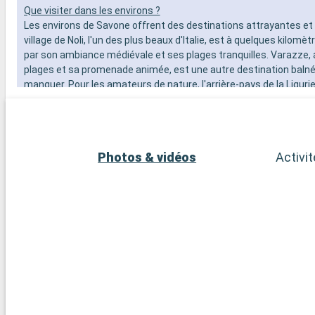
Que visiter dans les environs ?
Les environs de Savone offrent des destinations attrayantes et 
village de Noli, l'un des plus beaux d'Italie, est à quelques kilom
par son ambiance médiévale et ses plages tranquilles. Varazze, 
plages et sa promenade animée, est une autre destination balné
manquer. Pour les amateurs de nature, l'arrière-pays de la Liguri
collines verdoyantes et ses petits villages perchés, offre des pos
randonnées et de découvertes pittoresques. À une cinquantaine
la ville de Gênes, riche en histoire maritime et en culture, est par
excursion d'une journée.
Photos & vidéos
Activi