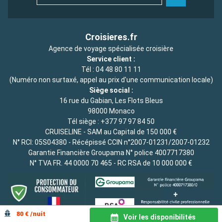
Croisieres.fr
Agence de voyage spécialisée croisière
Service client :
Tél :
04 48 80 11 11
(Numéro non surtaxé, appel au prix d'une communication locale)
Siège social :
16 rue du Gabian, Les Flots Bleus
98000 Monaco
Tél siège :
+377 97 97 84 50
CRUISELINE - SAM au Capital de 150 000 €
N° RCI: 05S04380 - Récépissé CCIN n°2007-01231/2007-01232
Garantie Financière Groupama N° police 4007717380
N° TVA FR. 44 0000 70 465 - RC RSA de 10 000 000 €
80 € /nuit
Voir les disponibilités