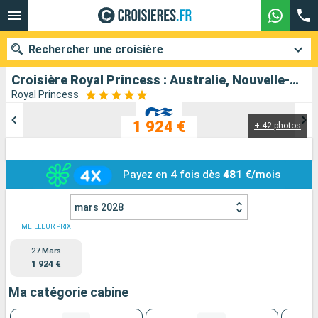
Rechercher une croisière
Croisière Royal Princess : Australie, Nouvelle-Zélande, Fidji (Îles), Samoa, États-Unis au départ de Sydney
Royal Princess
1 924 €
+ 42 photos
Nos destinations
Mois de départ
Payez en 4 fois dès
481 €
/mois
Ports
Compagnies
mars 2028
Rechercher
MEILLEUR PRIX
27 Mars
1 924 €
Ma catégorie cabine