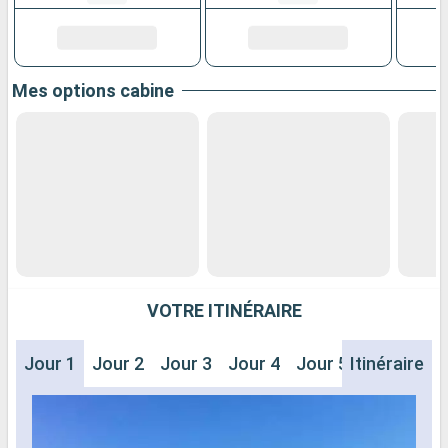
Mes options cabine
VOTRE ITINÉRAIRE
Jour 1
Jour 2
Jour 3
Jour 4
Jour 5
Itinéraire
Jour 6
J