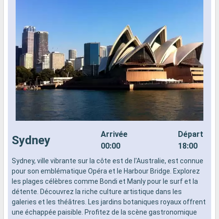
Arrivée
Départ
Sydney
00:00
18:00
Sydney, ville vibrante sur la côte est de l'Australie, est connue
L
pour son emblématique Opéra et le Harbour Bridge. Explorez
d
les plages célèbres comme Bondi et Manly pour le surf et la
n
détente. Découvrez la riche culture artistique dans les
s
galeries et les théâtres. Les jardins botaniques royaux offrent
d
une échappée paisible. Profitez de la scène gastronomique