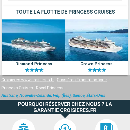
TOUTE LA FLOTTE DE PRINCESS CRUISES
Diamond Princess
Crown Princess
Croisières www.croisieres.fr
Croisières Transatlantique
Princess Cruises
Royal Princess
Australie, Nouvelle-Zélande, Fidji (Îles), Samoa, États-Unis
POURQUOI RÉSERVER CHEZ NOUS ? LA
GARANTIE CROISIERES.FR