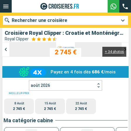
Rechercher une croisière
Croisière Royal Clipper : Croatie et Monténégro au départ de Venise
Royal Clipper
2 745 €
+ 34 photos
Nos destinations
Mois de départ
Payez en 4 fois dès
686 €
/mois
Ports
Compagnies
août 2026
Rechercher
MEILLEUR PRIX
8 Août
15 Août
22 Août
2 745 €
2 745 €
2 745 €
Ma catégorie cabine