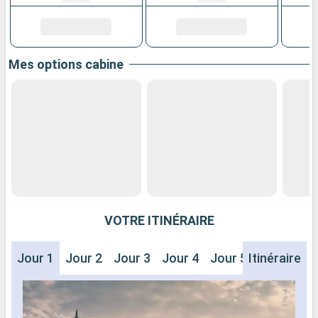
Mes options cabine
VOTRE ITINÉRAIRE
Jour 1
Jour 2
Jour 3
Jour 4
Jour 5
Itinéraire
Jour 6
J