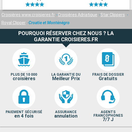
Croisières www.croisieres.fr
Croisières Adriatique
Star Clippers
Royal Clipper
Croatie et Monténégro
POURQUOI RÉSERVER CHEZ NOUS ? LA
GARANTIE CROISIERES.FR
PLUS DE 10 000
LA GARANTIE DU
FRAIS DE DOSSIER
croisières
Meilleur Prix
Gratuits
PAIEMENT SÉCURISÉ
ASSURANCE
AGENTS
en 4 fois
annulation
FRANCOPHONES
7/7 J