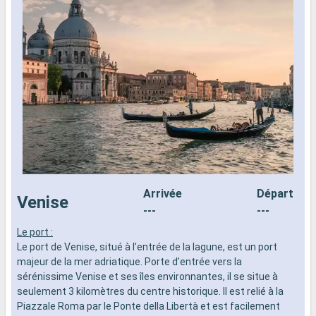
Arrivée
Départ
Venise
---
---
Le port :
P
Le port de Venise, situé à l’entrée de la lagune, est un port
u
majeur de la mer adriatique. Porte d’entrée vers la
D
sérénissime Venise et ses îles environnantes, il se situe à
r
seulement 3 kilomètres du centre historique. Il est relié à la
R
Piazzale Roma par le Ponte della Libertà et est facilement
p