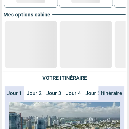
Mes options cabine
VOTRE ITINÉRAIRE
Jour 1
Jour 2
Jour 3
Jour 4
Jour 5
Itinéraire
Jour 6
J