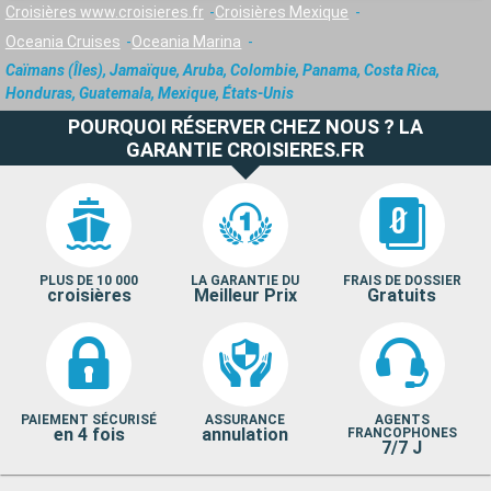
Croisières www.croisieres.fr
Croisières Mexique
Oceania Cruises
Oceania Marina
Caïmans (Îles), Jamaïque, Aruba, Colombie, Panama, Costa Rica,
Honduras, Guatemala, Mexique, États-Unis
POURQUOI RÉSERVER CHEZ NOUS ? LA
GARANTIE CROISIERES.FR
PLUS DE 10 000
LA GARANTIE DU
FRAIS DE DOSSIER
croisières
Meilleur Prix
Gratuits
PAIEMENT SÉCURISÉ
ASSURANCE
AGENTS
en 4 fois
annulation
FRANCOPHONES
7/7 J