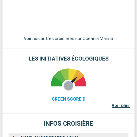
paradis pour une journée sur leurs plages de sable blanc
immaculé. Pour les amateurs de plongée, les récifs coralliens
de Key Largo offrent une expérience sous-marine
extraordinaire. Ces destinations aux alentours de Miami
dévoilent la beauté naturelle et la diversité culturelle de la
région.
Voir nos autres croisières sur Oceania Marina
LES INITIATIVES ÉCOLOGIQUES
GREEN SCORE D
Voir plus
INFOS CROISIÈRE