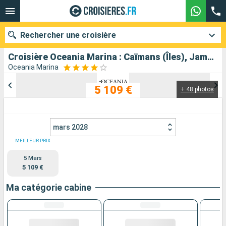
Rechercher une croisière
Croisière Oceania Marina : Caïmans (Îles), Jamaïque, Aruba, Colombie, Panama, Costa Rica, Honduras, Guatemala, Mexique, États-Unis au départ de Miami
Oceania Marina
5 109 €
+ 48 photos
Nos destinations
Mois de départ
mars 2028
Ports
Compagnies
MEILLEUR PRIX
5 Mars
Rechercher
5 109 €
Ma catégorie cabine