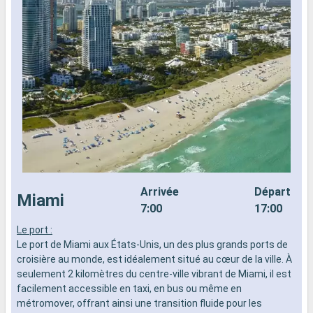
Arrivée
Départ
Miami
7:00
17:00
Le port :
L
Le port de Miami aux États-Unis, un des plus grands ports de
d
croisière au monde, est idéalement situé au cœur de la ville. À
n
seulement 2 kilomètres du centre-ville vibrant de Miami, il est
s
facilement accessible en taxi, en bus ou même en
d
métromover, offrant ainsi une transition fluide pour les