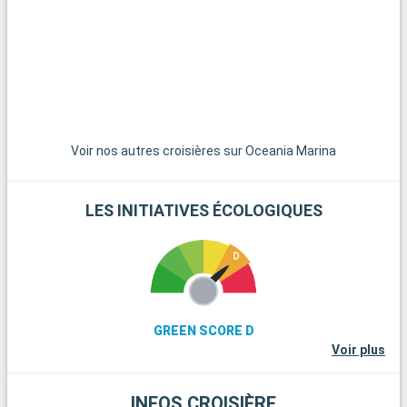
spectaculaires. Les îles des Bahamas, joyaux des Caraïbes,
sont à une courte distance de navigation et constituent un
paradis pour une journée sur leurs plages de sable blanc
immaculé. Pour les amateurs de plongée, les récifs coralliens
de Key Largo offrent une expérience sous-marine
extraordinaire. Ces destinations aux alentours de Miami
dévoilent la beauté naturelle et la diversité culturelle de la
région.
Voir nos autres croisières sur Oceania Marina
LES INITIATIVES ÉCOLOGIQUES
GREEN SCORE D
Voir plus
INFOS CROISIÈRE