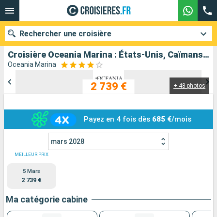
Rechercher une croisière
Croisière Oceania Marina : États-Unis, Caïmans (Îles), Jamaïque, Aruba, Colombie, Panama au départ de Miami
Oceania Marina
2 739 €
+ 48 photos
Nos destinations
Mois de départ
Payez en 4 fois dès
685 €
/mois
Ports
Compagnies
mars 2028
Rechercher
MEILLEUR PRIX
5 Mars
2 739 €
Ma catégorie cabine