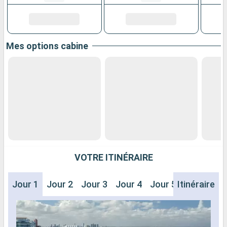
Mes options cabine
VOTRE ITINÉRAIRE
Jour 1
Jour 2
Jour 3
Jour 4
Jour 5
Itinéraire
Jour 6
J