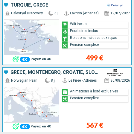
TURQUIE, GRÈCE
Celestyal Discovery
5 j
Lavrion (Athenes)
19/07/2027
Wifi inclus
Pourboires inclus
Boissons incluses aux repas
Pension complète
499 €
Payez en 4X
GRÈCE, MONTÉNÉGRO, CROATIE, SLOVÉNIE, ITALIE
Norwegian Pearl
8 j
Le Piree - Athenes
30/08/2026
Animations à bord exclusives
Pension complète
567 €
Payez en 4X