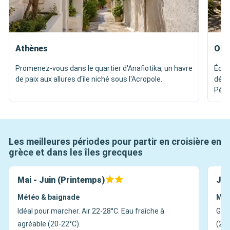
Athènes
Oly
Promenez-vous dans le quartier d'Anafiotika, un havre
Écha
de paix aux allures d'île niché sous l'Acropole.
dégu
Pélo
Les meilleures périodes pour partir en croisière en
grèce et dans les îles grecques
Mai - Juin (Printemps)
Jui
Météo & baignade
Mét
Idéal pour marcher. Air 22-28°C. Eau fraîche à
Gran
agréable (20-22°C).
(26°