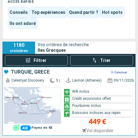
face à la mer, ou savourer le plaisir d’un navire conçu comme
ACCÈS RAPIDE
un véritable lieu de vie, entre détente, spectacles, piscines et
Conseils
Top expériences
Quand partir ?
Hot spots
animations pour tous les âges.
Selon l’itinéraire et le bateau choisis, l’expérience peut être
Ils ont adoré
culturelle, balnéaire, gastronomique ou plus résolument
tournée vers le divertissement. Grandes visites, soirées
douces, moments de calme ou loisirs à bord chacun peut y
1180
Vos critères de recherche :
trouver sa propre Grèce.
Iles Grecques
croisières
Filtrer
Trier
TURQUIE, GRÈCE
Celestyal Discovery
5 j
Lavrion (Athenes)
09/11/2026
Wifi inclus
Crédit excursions offert
Pourboires inclus
Boissons incluses aux repas
449 €
Payez en 4X
Vol disponible