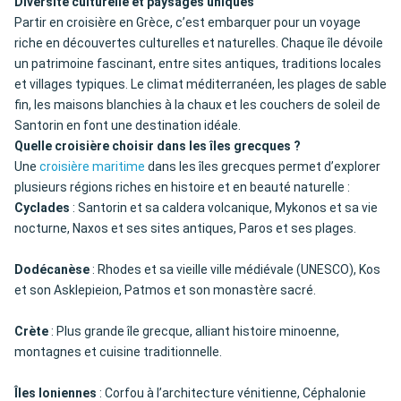
Diversité culturelle et paysages uniques
Partir en croisière en Grèce, c’est embarquer pour un voyage
riche en découvertes culturelles et naturelles. Chaque île dévoile
un patrimoine fascinant, entre sites antiques, traditions locales
et villages typiques. Le climat méditerranéen, les plages de sable
fin, les maisons blanchies à la chaux et les couchers de soleil de
Santorin en font une destination idéale.
Quelle croisière choisir dans les îles grecques ?
Une
croisière maritime
dans les îles grecques permet d’explorer
plusieurs régions riches en histoire et en beauté naturelle :
Cyclades
: Santorin et sa caldera volcanique, Mykonos et sa vie
nocturne, Naxos et ses sites antiques, Paros et ses plages.
Dodécanèse
: Rhodes et sa vieille ville médiévale (UNESCO), Kos
et son Asklepieion, Patmos et son monastère sacré.
Crète
: Plus grande île grecque, alliant histoire minoenne,
montagnes et cuisine traditionnelle.
Îles Ioniennes
: Corfou à l’architecture vénitienne, Céphalonie