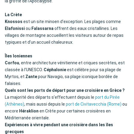
la grotte de l’Apocalypse.
La Crète
Knossos
est un site minoen d’exception. Les plages comme
Elafonissi
ou
Falassarna
offrent des eaux cristallines. Les
villages de montagne accueillent les visiteurs autour de repas
typiques et d’un accueil chaleureux.
Îles Ioniennes
Corfou
, entre architecture vénitienne et criques secrètes, est
classée à l’UNESCO.
Céphalonie
est célèbre pour sa plage de
Myrtos, et
Zante
pour Navagio, sa plage iconique bordée de
falaises.
Quels sont les ports de départ pour une croisière en Grèce ?
La majorité des départs s’effectuent depuis le
port du Pirée
(Athènes)
, mais aussi depuis le
port de Civitavecchia (Rome)
ou
encore
Héraklion
en Crète pour certaines croisières en
Méditerranée orientale.
Expériences à vivre pendant une croisière dans les îles
grecques