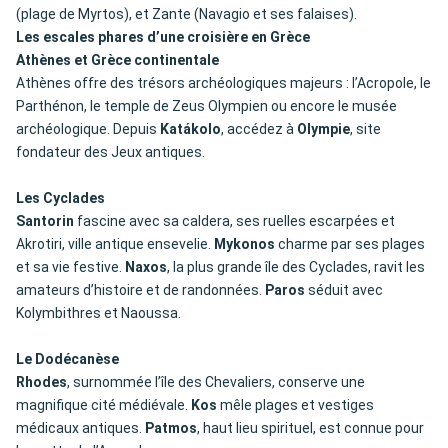
(plage de Myrtos), et Zante (Navagio et ses falaises).
Les escales phares d’une croisière en Grèce
Athènes et Grèce continentale
Athènes offre des trésors archéologiques majeurs : l’Acropole, le
Parthénon, le temple de Zeus Olympien ou encore le musée
archéologique. Depuis
Katákolo
, accédez à
Olympie
, site
fondateur des Jeux antiques.
Les Cyclades
Santorin
fascine avec sa caldera, ses ruelles escarpées et
Akrotiri, ville antique ensevelie.
Mykonos
charme par ses plages
et sa vie festive.
Naxos
, la plus grande île des Cyclades, ravit les
amateurs d’histoire et de randonnées.
Paros
séduit avec
Kolymbithres et Naoussa.
Le Dodécanèse
Rhodes
, surnommée l’île des Chevaliers, conserve une
magnifique cité médiévale.
Kos
mêle plages et vestiges
médicaux antiques.
Patmos
, haut lieu spirituel, est connue pour