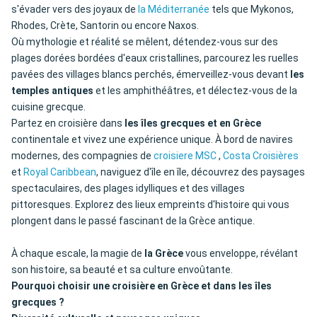
s'évader vers des joyaux de
la Méditerranée
tels que Mykonos,
Rhodes, Crète, Santorin ou encore Naxos.
Où mythologie et réalité se mêlent, détendez-vous sur des
plages dorées bordées d'eaux cristallines, parcourez les ruelles
pavées des villages blancs perchés, émerveillez-vous devant
les
temples antiques
et les amphithéâtres, et délectez-vous de la
cuisine grecque.
Partez en croisière dans
les îles grecques et en Grèce
continentale et vivez une expérience unique. À bord de navires
modernes, des compagnies de
croisiere MSC
,
Costa Croisières
et
Royal Caribbean
, naviguez d'île en île, découvrez des paysages
spectaculaires, des plages idylliques et des villages
pittoresques. Explorez des lieux empreints d'histoire qui vous
plongent dans le passé fascinant de la Grèce antique.
À chaque escale, la magie de
la Grèce
vous enveloppe, révélant
son histoire, sa beauté et sa culture envoûtante.
Pourquoi choisir une croisière en Grèce et dans les îles
grecques ?