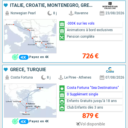
ITALIE, CROATIE, MONTÉNÉGRO, GRÈCE
Norwegian Pearl
8 j
Ravenne
23/08/2026
-300€ sur les vols
Animations à bord exclusives
Pension complète
726 €
Payez en 4X
GRÈCE, TURQUIE
Costa Fortuna
8 j
Le Piree - Athenes
07/08/2026
Costa Fortuna "Sea Destinations"
0 Supplément single
Enfants Gratuits jusqu'à 18 ans
Club Enfants dès 3 ans
879 €
Payez en 4X
Vol disponible