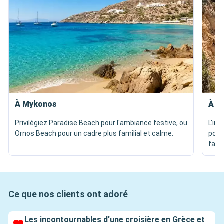
À Mykonos
À Z
Privilégiez Paradise Beach pour l'ambiance festive, ou
L'in
Ornos Beach pour un cadre plus familial et calme.
pour
fala
Ce que nos clients ont adoré
Les incontournables d'une croisière en Grèce et