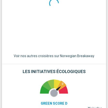
d'intérêt. Visitez les plantations historiques comme Oak Alley
pour un aperçu de l'histoire du Sud. Les bayous environnants
offrent des excursions en bateau inoubliables au cœur de
paysages sauvages. Le Musée national de la Seconde Guerre
mondiale apporte une perspective historique éducative. Pour
une exploration culinaire, un voyage à travers les villes de
Cajun Country dévoile les saveurs uniques de la cuisine cajun
et créole.
Voir nos autres croisières sur Norwegian Breakaway
LES INITIATIVES ÉCOLOGIQUES
GREEN SCORE D