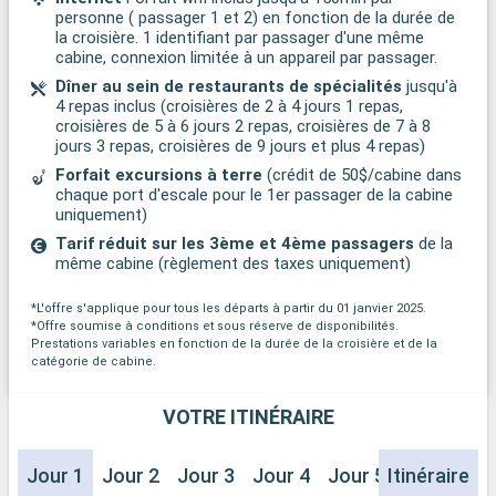
personne ( passager 1 et 2) en fonction de la durée de
la croisière. 1 identifiant par passager d'une même
cabine, connexion limitée à un appareil par passager.
Dîner au sein de restaurants de spécialités
jusqu'à
4 repas inclus (croisières de 2 à 4 jours 1 repas,
croisières de 5 à 6 jours 2 repas, croisières de 7 à 8
jours 3 repas, croisières de 9 jours et plus 4 repas)
Forfait excursions à terre
(crédit de 50$/cabine dans
chaque port d'escale pour le 1er passager de la cabine
uniquement)
Tarif réduit sur les 3ème et 4ème passagers
de la
même cabine (règlement des taxes uniquement)
*L'offre s'applique pour tous les départs à partir du 01 janvier 2025.
*Offre soumise à conditions et sous réserve de disponibilités.
Prestations variables en fonction de la durée de la croisière et de la
catégorie de cabine.
VOTRE ITINÉRAIRE
Jour 1
Jour 2
Jour 3
Jour 4
Jour 5
Itinéraire
Jour 6
J