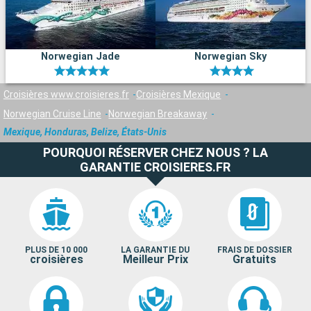
Norwegian Jade
Norwegian Sky
Croisières www.croisieres.fr
Croisières Mexique
Norwegian Cruise Line
Norwegian Breakaway
Mexique, Honduras, Belize, États-Unis
POURQUOI RÉSERVER CHEZ NOUS ? LA
GARANTIE CROISIERES.FR
PLUS DE 10 000
LA GARANTIE DU
FRAIS DE DOSSIER
croisières
Meilleur Prix
Gratuits