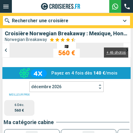
Rechercher une croisière
Croisière Norwegian Breakaway : Mexique, Honduras, Belize, États-Unis au départ de Nouvelle-Orleans
Norwegian Breakaway
560 €
+ 46 photos
Nos destinations
Mois de départ
Payez en 4 fois dès
140 €
/mois
Ports
Compagnies
décembre 2026
Rechercher
MEILLEUR PRIX
6 Déc.
560 €
Ma catégorie cabine