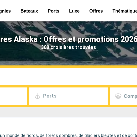
gnies
Bateaux
Ports
Luxe
Offres
Thématiqu
ères Alaska : Offres et promotions 2026
308 croisières trouvées
Ports
Comp
n monde de fjords, de forêts sombres, de glaciers bleutés et de port