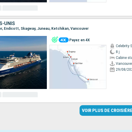
S-UNIS
ver, Endicott, Skagway, Juneau, Ketchikan, Vancouver
Payez en 4X
Celebrity
8 j
Cabine st
Vancouve
29/08/20
VOIR PLUS DE CROISIÈR