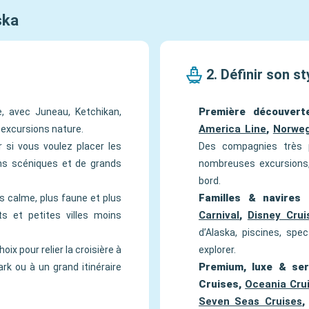
ska
2. Définir son st
Première découvert
e, avec Juneau, Ketchikan,
America Line
,
Norweg
 excursions nature.
er si vous voulez placer les
Des compagnies très pe
ons scéniques et de grands
nombreuses excursions,
bord.
Familles & navires 
us calme, plus faune et plus
Carnival
,
Disney Crui
êts et petites villes moins
d’Alaska, piscines, spe
oix pour relier la croisière à
explorer.
Premium, luxe & serv
rk ou à un grand itinéraire
Cruises,
Oceania Cru
Seven Seas Cruises