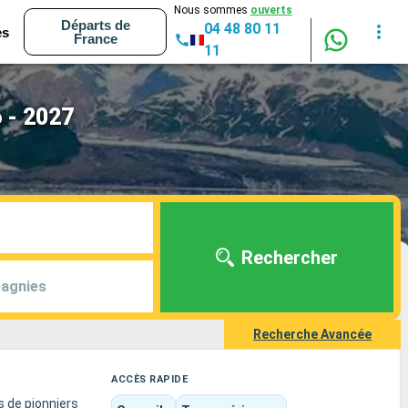
Nous sommes
ouverts
Départs de
04 48 80 11
es
France
11
 - 2027
Rechercher
agnies
Recherche Avancée
ACCÈS RAPIDE
s de pionniers