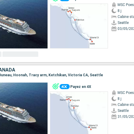
MSC Poes
8 j
Cabine st
Seattle
03/05/20
CANADA
, Juneau, Hoonah, Tracy arm, Ketchikan, Victoria CA, Seattle
Payez en 4X
MSC Poes
8 j
Cabine st
Seattle
31/05/20