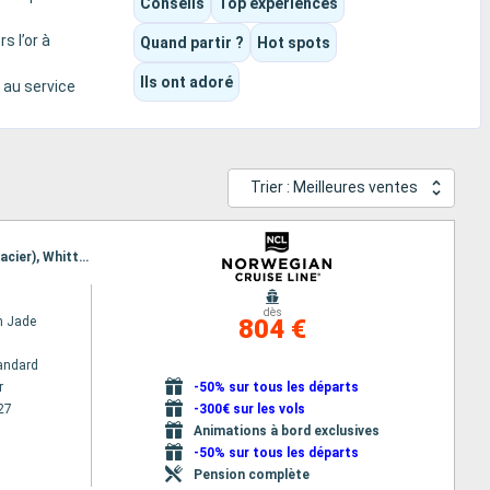
Conseils
Top expériences
s l’or à
Quand partir ?
Hot spots
Ils ont adoré
e au service
Trier : Meilleures ventes
Itinéraire : Vancouver, Passage intérieur, Ketchikan, Juneau, Skagway, Icy Strait Point, Hubard (Glacier), Whittier
dès
n Jade
804 €
andard
r
-50% sur tous les départs
27
-300€ sur les vols
Animations à bord exclusives
-50% sur tous les départs
Pension complète