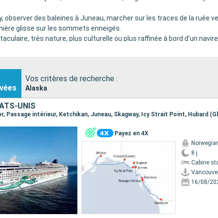
 observer des baleines à Juneau, marcher sur les traces de la ruée ver
umière glisse sur les sommets enneigés.
ctaculaire, très nature, plus culturelle ou plus raffinée à bord d’un navir
Vos critères de recherche :
vées
Alaska
ATS-UNIS
Payez en 4X
Norwegia
8 j
Cabine st
Vancouve
16/08/20