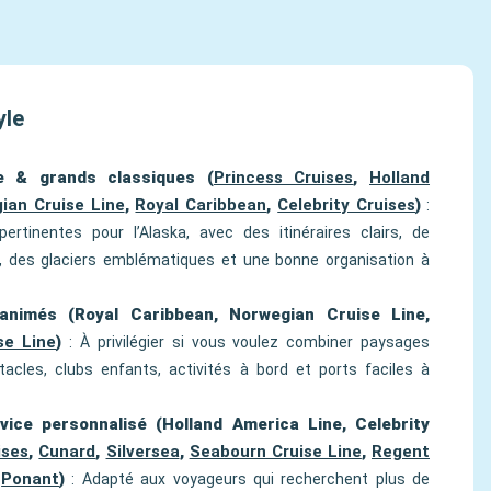
yle
e & grands classiques (
Princess Cruises
,
Holland
ian Cruise Line
,
Royal Caribbean
,
Celebrity Cruises
)
:
rtinentes pour l’Alaska, avec des itinéraires clairs, de
 des glaciers emblématiques et une bonne organisation à
animés (Royal Caribbean, Norwegian Cruise Line,
se Line
)
: À privilégier si vous voulez combiner paysages
ctacles, clubs enfants, activités à bord et ports faciles à
ice personnalisé (Holland America Line, Celebrity
ises
,
Cunard
,
Silversea
,
Seabourn Cruise Line
,
Regent
,
Ponant
)
: Adapté aux voyageurs qui recherchent plus de