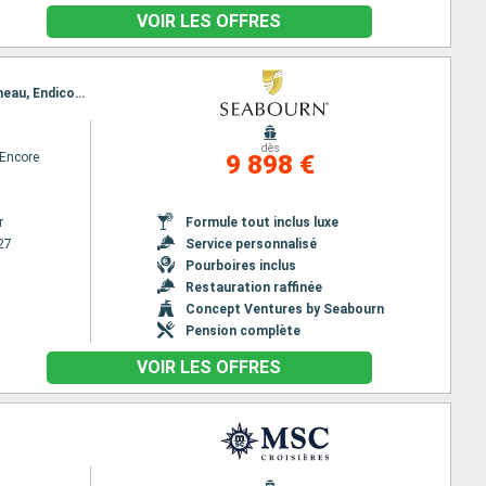
VOIR LES OFFRES
Itinéraire : Vancouver, Ketchikan, Sitka, Hubard (Glacier), Inian Island, Icy Strait Point, Haines, Juneau, Endicott, Wrangell, Rudyerd Bay, Prince Rupert, Alert Bay, Vancouver
dès
Encore
9 898 €
r
Formule tout inclus luxe
27
Service personnalisé
Pourboires inclus
Restauration raffinée
Concept Ventures by Seabourn
Pension complète
VOIR LES OFFRES