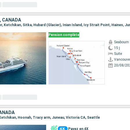
, CANADA
Pension complète
Seabourn 
15 j
Suite
Vancouve
20/08/20
CANADA
, Ketchikan, Hoonah, Tracy arm, Juneau, Victoria CA, Seattle
Payez en 4X