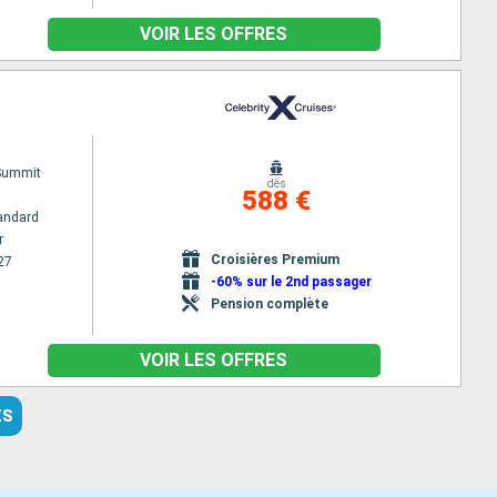
VOIR LES OFFRES
 Summit
dès
588 €
andard
r
Croisières Premium
27
-60% sur le 2nd passager
Pension complète
VOIR LES OFFRES
ES