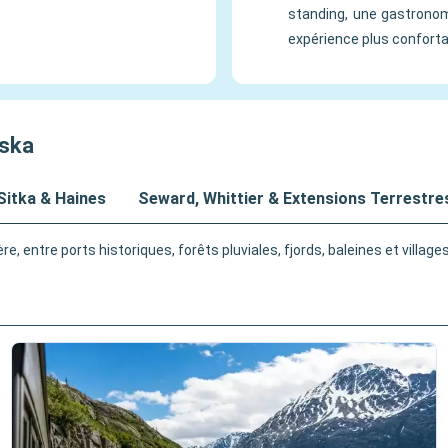
standing, une gastronom
expérience plus confort
aska
 Sitka & Haines
Seward, Whittier & Extensions Terrestre
e, entre ports historiques, forêts pluviales, fjords, baleines et village