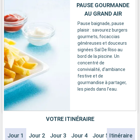
PAUSE GOURMANDE
AU GRAND AIR
Pause baignade, pause
plaisir : savourez burgers
gourmets, focaccias
généreuses et douceurs
signées Sal De Riso au
bord de la piscine. Un
concentré de
convivialité, d’ambiance
festive et de
gourmandise à partager,
les pieds dans l’eau.
VOTRE ITINÉRAIRE
Jour 1
Jour 2
Jour 3
Jour 4
Jour 5
Itinéraire
Jour 6
J