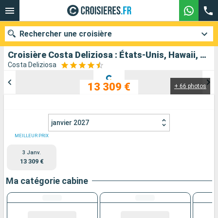
Rechercher une croisière
Croisière Costa Deliziosa : États-Unis, Hawaii, Polynésie, Fiji, Australie, Japon, Corée du Sud, Taïwan, Chine, Vietnam, Singapour, Malaisie, Sri Lanka, Maldives, Afrique du Sud au départ de San Francisco
Costa Deliziosa
13 309 €
+ 66 photos
Nos destinations
Mois de départ
janvier 2027
Ports
Compagnies
MEILLEUR PRIX
3 Janv.
Rechercher
13 309 €
Ma catégorie cabine