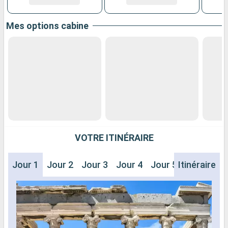
Mes options cabine
VOTRE ITINÉRAIRE
Jour 1
Jour 2
Jour 3
Jour 4
Jour 5
Itinéraire
Jour 6
J