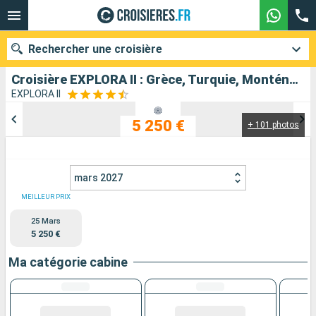
Rechercher une croisière
Croisière EXPLORA II : Grèce, Turquie, Monténégro, Croatie, Italie au départ de Le Piree - Athenes
EXPLORA II
5 250 €
+ 101 photos
Nos destinations
Mois de départ
mars 2027
Ports
Compagnies
MEILLEUR PRIX
25 Mars
Rechercher
5 250 €
Ma catégorie cabine