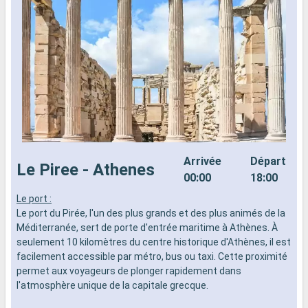
Arrivée
Départ
Le Piree - Athenes
00:00
18:00
Le port :
L
Le port du Pirée, l'un des plus grands et des plus animés de la
L
Méditerranée, sert de porte d'entrée maritime à Athènes. À
e
seulement 10 kilomètres du centre historique d'Athènes, il est
d
facilement accessible par métro, bus ou taxi. Cette proximité
m
permet aux voyageurs de plonger rapidement dans
l
l'atmosphère unique de la capitale grecque.
S