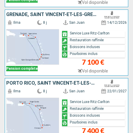
Pension complète
Vol disponible
GRENADE, SAINT VINCENT-ET-LES-GRENADINES, SAINTE-LUCIE, FRANCE, ÉTATS-UNIS, PORTO RICO
Ilma
8 j
San Juan
14/12/2026
Service Luxe Ritz-Carlton
Restauration raffinée
Boissons incluses
Pourboires inclus
7 100 €
Pension complète
Vol disponible
PORTO RICO, SAINT VINCENT-ET-LES-GRENADINES, SAINTE-LUCIE, ANTIGUA-ET-BARBUDA, FRANCE, VIRGIN GORDA
Ilma
8 j
San Juan
22/01/2027
Service Luxe Ritz-Carlton
Restauration raffinée
Boissons incluses
Pourboires inclus
7 400 €