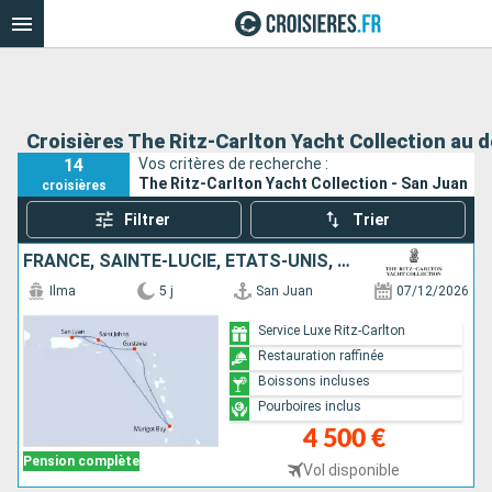
Croisières The Ritz-Carlton Yacht Collection au 
14
Vos critères de recherche :
The Ritz-Carlton Yacht Collection - San Juan
croisières
Filtrer
Trier
FRANCE, SAINTE-LUCIE, ÉTATS-UNIS, PORTO RICO
Ilma
5 j
San Juan
07/12/2026
Service Luxe Ritz-Carlton
Restauration raffinée
Boissons incluses
Pourboires inclus
4 500 €
Pension complète
Vol disponible