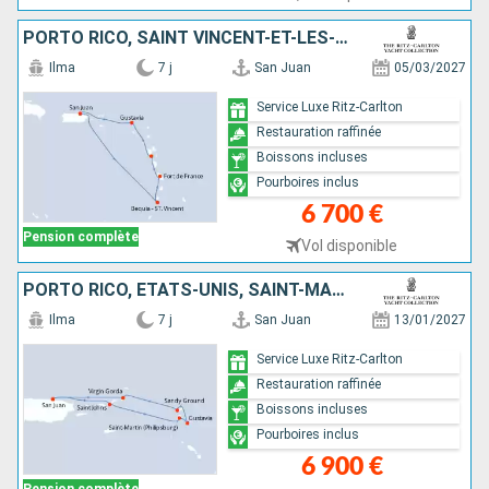
PORTO RICO, SAINT VINCENT-ET-LES-GRENADINES, MARTINIQUE, GUADELOUPE, FRANCE
Ilma
7 j
San Juan
05/03/2027
Service Luxe Ritz-Carlton
Restauration raffinée
Boissons incluses
Pourboires inclus
6 700 €
Pension complète
Vol disponible
PORTO RICO, ÉTATS-UNIS, SAINT-MARTIN, FRANCE, ANGUILLA, VIRGIN GORDA
Ilma
7 j
San Juan
13/01/2027
Service Luxe Ritz-Carlton
Restauration raffinée
Boissons incluses
Pourboires inclus
6 900 €