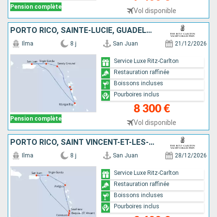
Pension complète
Vol disponible
PORTO RICO, SAINTE-LUCIE, GUADELOUPE, DOMINIQUE, ANGUILLA, VIRGIN GORDA
Ilma
8 j
San Juan
21/12/2026
Service Luxe Ritz-Carlton
Restauration raffinée
Boissons incluses
Pourboires inclus
8 300 €
Pension complète
Vol disponible
PORTO RICO, SAINT VINCENT-ET-LES-GRENADINES, SAINTE-LUCIE, ANTIGUA-ET-BARBUDA, VIRGIN GORDA
Ilma
8 j
San Juan
28/12/2026
Service Luxe Ritz-Carlton
Restauration raffinée
Boissons incluses
Pourboires inclus