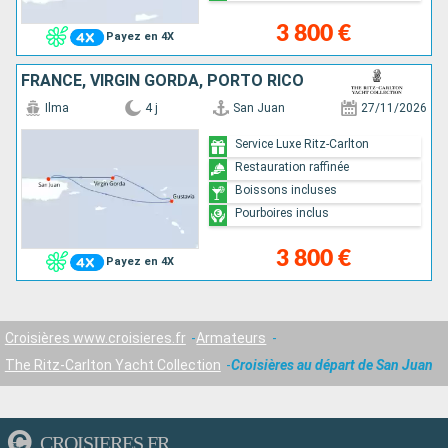
3 800 €
Payez en 4X
FRANCE, VIRGIN GORDA, PORTO RICO
Ilma
4 j
San Juan
27/11/2026
Service Luxe Ritz-Carlton
Restauration raffinée
Boissons incluses
Pourboires inclus
3 800 €
Payez en 4X
Croisières www.croisieres.fr
Armateurs
The Ritz-Carlton Yacht Collection
Croisières au départ de San Juan
CROISIERES.FR