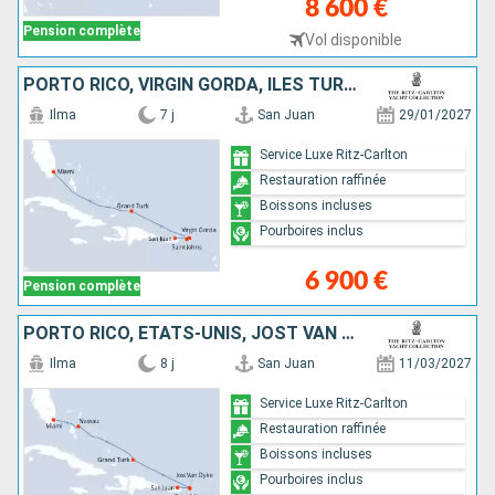
8 600 €
Pension complète
Vol disponible
PORTO RICO, VIRGIN GORDA, ÎLES TURQUES-ET-CAÏQUES, ÉTATS-UNIS
Ilma
7 j
San Juan
29/01/2027
Service Luxe Ritz-Carlton
Restauration raffinée
Boissons incluses
Pourboires inclus
6 900 €
Pension complète
PORTO RICO, ÉTATS-UNIS, JOST VAN DYKE, ÎLES TURQUES-ET-CAÏQUES, BAHAMAS
Ilma
8 j
San Juan
11/03/2027
Service Luxe Ritz-Carlton
Restauration raffinée
Boissons incluses
Pourboires inclus