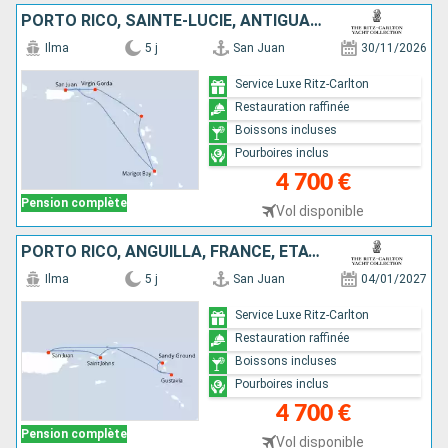
PORTO RICO, SAINTE-LUCIE, ANTIGUA-ET-BARBUDA, VIRGIN GORDA
Ilma
5 j
San Juan
30/11/2026
Service Luxe Ritz-Carlton
Restauration raffinée
Boissons incluses
Pourboires inclus
4 700 €
Pension complète
Vol disponible
PORTO RICO, ANGUILLA, FRANCE, ÉTATS-UNIS
Ilma
5 j
San Juan
04/01/2027
Service Luxe Ritz-Carlton
Restauration raffinée
Boissons incluses
Pourboires inclus
4 700 €
Pension complète
Vol disponible