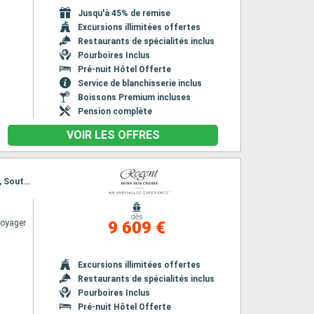
Jusqu'à 45% de remise
Excursions illimitées offertes
Restaurants de spécialités inclus
Pourboires Inclus
Pré-nuit Hôtel Offerte
Service de blanchisserie inclus
Boissons Premium incluses
Pension complète
VOIR LES OFFRES
Itinéraire : Copenhague, Haugesund, Eidfjord, Bergen, Alesund, Lerwick, Kirkwall, Edimbourg, Southampton
dès
Voyager
9 609 €
Excursions illimitées offertes
Restaurants de spécialités inclus
Pourboires Inclus
Pré-nuit Hôtel Offerte