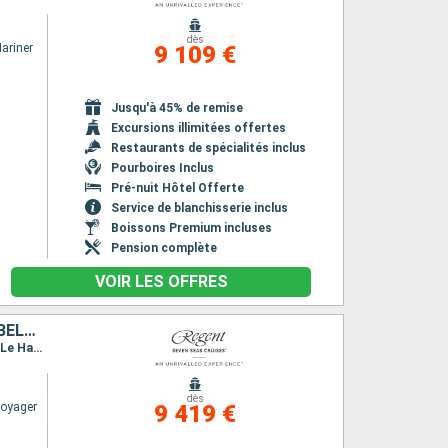
dès
ariner
9 109 €
Jusqu'à 45% de remise
Excursions illimitées offertes
Restaurants de spécialités inclus
Pourboires Inclus
Pré-nuit Hôtel Offerte
Service de blanchisserie inclus
Boissons Premium incluses
Pension complète
VOIR LES OFFRES
DANEMARK, SUÈDE, NORVÈGE, MYANMAR, PAYS-BAS, ROYAUME-UNI, BELGIQUE, FRANCE
Itinéraire : Copenhague, Lysekil, Oslo, Mandalay, Ijmuiden (Amsterdam), Tilbury, Zeebrugge, Le Havre
dès
Voyager
9 419 €