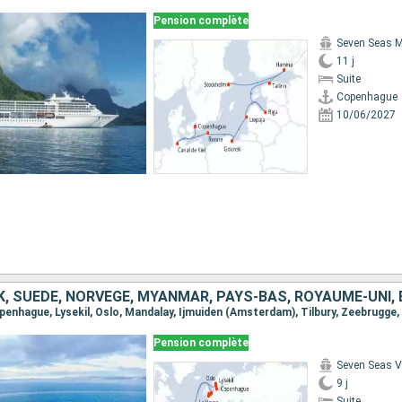
Pension complète
Seven Seas M
11 j
Suite
Copenhague
10/06/2027
Pension complète
Seven Seas 
9 j
Suite