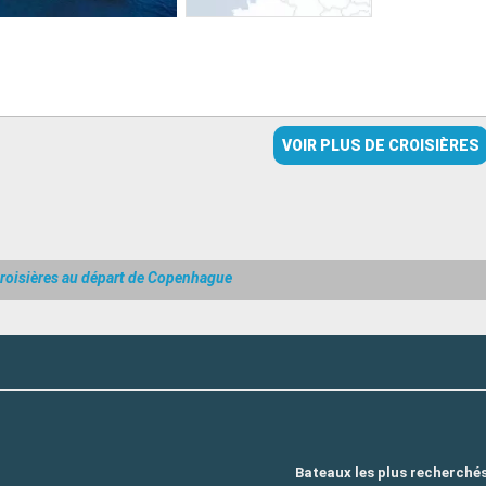
VOIR PLUS DE CROISIÈRES
roisières au départ de Copenhague
Bateaux les plus recherché