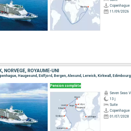
Copenhague
11/09/2026
, NORVÈGE, ROYAUME-UNI
Pension complète
Seven Seas 
13 j
Suite
Copenhague
01/07/2028