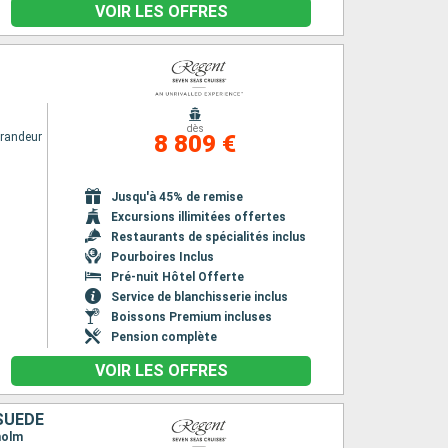
VOIR LES OFFRES
dès
randeur
8 809 €
Jusqu'à 45% de remise
Excursions illimitées offertes
Restaurants de spécialités inclus
Pourboires Inclus
Pré-nuit Hôtel Offerte
Service de blanchisserie inclus
Boissons Premium incluses
Pension complète
VOIR LES OFFRES
SUÈDE
holm