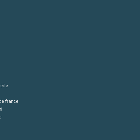
eille
 de france
mi
e