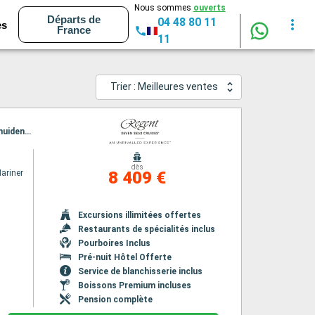
Nous sommes
ouverts
Départs de
04 48 80 11
es
France
11
Trier : Meilleures ventes
Itinéraire : Copenhague, Lysekil, Kristiansand, Rosendal, Vik, Alesund, Kirkwall, Aberdeen, Ijmuiden (Amsterdam)
dès
ariner
8 409 €
Excursions illimitées offertes
Restaurants de spécialités inclus
Pourboires Inclus
Pré-nuit Hôtel Offerte
Service de blanchisserie inclus
Boissons Premium incluses
Pension complète