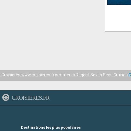
Croisières www.croisieres.fr
Armateurs
Regent Seven Seas Cruises
C
CROISIERES.FR
Destinations les plus populaires