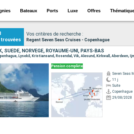
gnies
Bateaux
Ports
Luxe
Offres
Thématiqu
3
Vos critères de recherche :
trouvées
Regent Seven Seas Cruises - Copenhague
, SUÈDE, NORVÈGE, ROYAUME-UNI, PAYS-BAS
Pension complète
Seven Seas M
11 j
Suite
Copenhague
29/08/2028